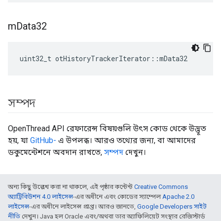
m
Data32
uint32_t otHistoryTrackerIterator
::
mData32
সম্পদ
OpenThread API রেফারেন্স বিষয়গুলি উৎস কোড থেকে উদ্ভূত
হয়, যা
GitHub-
এ উপলব্ধ। আরও তথ্যের জন্য, বা আমাদের
ডকুমেন্টেশনে অবদান রাখতে,
সম্পদ
দেখুন।
অন্য কিছু উল্লেখ করা না থাকলে, এই পৃষ্ঠার কন্টেন্ট
Creative Commons
অ্যাট্রিবিউশন 4.0 লাইসেন্স
-এর অধীনে এবং কোডের স্যাম্পেল
Apache 2.0
লাইসেন্স
-এর অধীনে লাইসেন্স প্রাপ্ত। আরও জানতে,
Google Developers সাইট
নীতি
দেখুন। Java হল Oracle এবং/অথবা তার অ্যাফিলিয়েট সংস্থার রেজিস্টার্ড