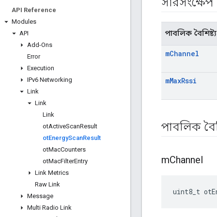
সারসংক্ষেপ
API Reference
Modules
পাবলিক বৈশিষ্ট্য
API
Add-Ons
m
Channel
Error
Execution
IPv6 Networking
m
Max
Rssi
Link
Link
Link
পাবলিক বৈশি
ot
Active
Scan
Result
ot
Energy
Scan
Result
ot
Mac
Counters
m
Channel
ot
Mac
Filter
Entry
Link Metrics
Raw Link
uint8_t otE
Message
Multi Radio Link