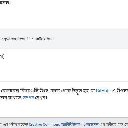
যানেল।
ergyScanResult
::
mMaxRssi
Bm)
রেফারেন্স বিষয়গুলি উৎস কোড থেকে উদ্ভূত হয়, যা
GitHub-
এ উপলব্
বদান রাখতে,
সম্পদ
দেখুন।
 এই পৃষ্ঠার কন্টেন্ট
Creative Commons অ্যাট্রিবিউশন 4.0 লাইসেন্স
-এর অধীনে এবং কো