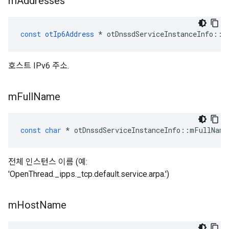
m
Addresses
const
otIp6Address
*
 otDnssdServiceInstanceInfo
::
m
호스트 IPv6 주소.
m
Full
Name
const
char
*
 otDnssdServiceInstanceInfo
::
mFullName
전체 인스턴스 이름 (예:
'OpenThread._ipps._tcp.default.service.arpa.')
m
Host
Name