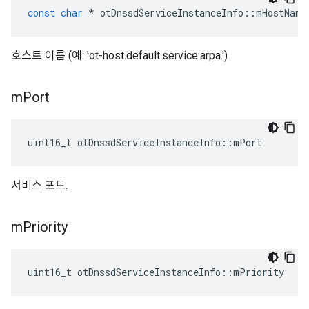
const
char
*
 otDnssdServiceInstanceInfo
::
mHostName
호스트 이름 (예: 'ot-host.default.service.arpa.')
m
Port
uint16_t otDnssdServiceInstanceInfo
::
mPort
서비스 포트.
m
Priority
uint16_t otDnssdServiceInstanceInfo
::
mPriority