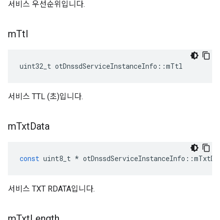
서비스 우선순위입니다.
m
Ttl
uint32_t otDnssdServiceInstanceInfo
::
mTtl
서비스 TTL (초)입니다.
m
Txt
Data
const
 uint8_t 
*
 otDnssdServiceInstanceInfo
::
mTxtDa
서비스 TXT RDATA입니다.
m
Txt
Length