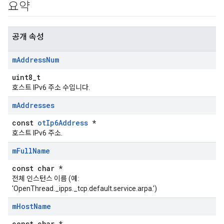
요약
공개 속성
m
Address
Num
uint8_t
호스트 IPv6 주소 수입니다.
m
Addresses
const
otIp6Address
*
호스트 IPv6 주소.
m
Full
Name
const char *
전체 인스턴스 이름 (예:
'OpenThread._ipps._tcp.default.service.arpa.')
m
Host
Name
const char *