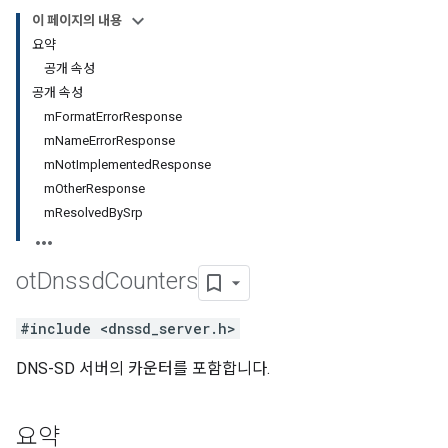
이 페이지의 내용
요약
공개 속성
공개 속성
mFormatErrorResponse
mNameErrorResponse
mNotImplementedResponse
mOtherResponse
mResolvedBySrp
ot
Dnssd
Counters
#include <dnssd_server.h>
DNS-SD 서버의 카운터를 포함합니다.
요약