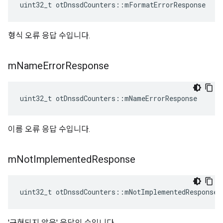
uint32_t otDnssdCounters
::
mFormatErrorResponse
형식 오류 응답 수입니다.
m
Name
Error
Response
uint32_t otDnssdCounters
::
mNameErrorResponse
이름 오류 응답 수입니다.
m
Not
Implemented
Response
uint32_t otDnssdCounters
::
mNotImplementedResponse
'구현되지 않음' 응답의 수입니다.