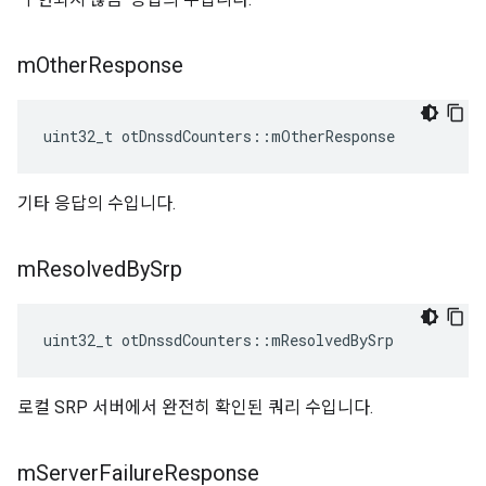
m
Other
Response
uint32_t otDnssdCounters
::
mOtherResponse
기타 응답의 수입니다.
m
Resolved
By
Srp
uint32_t otDnssdCounters
::
mResolvedBySrp
로컬 SRP 서버에서 완전히 확인된 쿼리 수입니다.
m
Server
Failure
Response