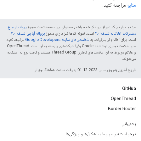
منابع
مراجعه کنید.
جز در مواردی که غیراز این ذکر شده باشد، محتوای این صفحه تحت مجوز
پروانه ارجاع
مشترکات خلاقانه نسخه ۴.۰
است. نمونه کدها نیز دارای مجوز
پروانه آپاچی نسخه ۲.۰
است. برای اطلاع از جزئیات، به
خطمشی‌های سایت Google Developers‏
مراجعه کنید.
جاوا علامت تجاری ثبت‌شده Oracle و/یا شرکت‌های وابسته به آن است. ‫OpenThread
و علائم مربوط به آن، علامت‌های تجاری Thread Group هستند و تحت پروانه استفاده
می‌شوند.
تاریخ آخرین به‌روزرسانی 2023-12-01 به‌وقت ساعت هماهنگ جهانی.
GitHub
OpenThread
Border Router
پشتیبانی
درخواست‌های مربوط به اشکال‌ها و ویژگی‌ها