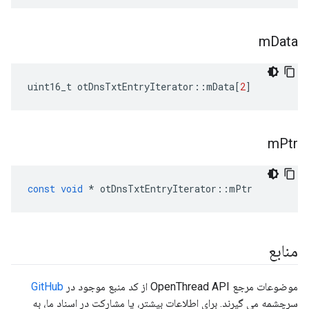
m
Data
uint16_t otDnsTxtEntryIterator
::
mData
[
2
]
m
Ptr
const
void
*
 otDnsTxtEntryIterator
::
mPtr
منابع
موضوعات مرجع OpenThread API از کد منبع موجود در
GitHub
سرچشمه می گیرند. برای اطلاعات بیشتر، یا مشارکت در اسناد ما، به