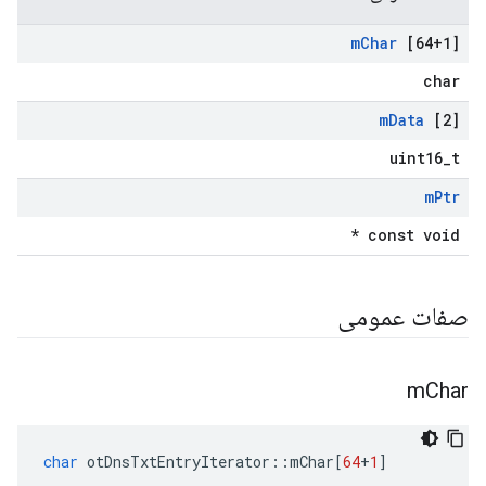
m
Char
[64+1]
char
m
Data
[2]
uint16_t
m
Ptr
const void *
صفات عمومی
m
Char
char
 otDnsTxtEntryIterator
::
mChar
[
64
+
1
]