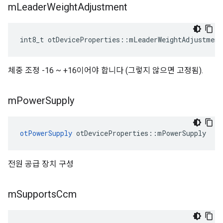
m
Leader
Weight
Adjustment
int8_t otDeviceProperties
::
mLeaderWeightAdjustment
체중 조정 -16 ~ +16이어야 합니다 (그렇지 않으면 고정됨).
m
Power
Supply
otPowerSupply
 otDeviceProperties
::
mPowerSupply
전원 공급 장치 구성
m
Supports
Ccm