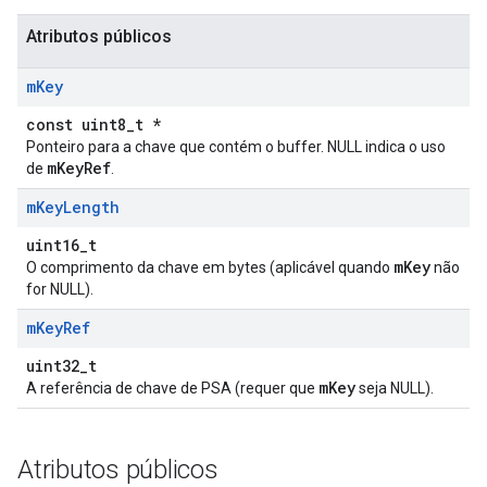
Atributos públicos
m
Key
const uint8_t *
Ponteiro para a chave que contém o buffer. NULL indica o uso
mKeyRef
de
.
m
Key
Length
uint16_t
mKey
O comprimento da chave em bytes (aplicável quando
não
for NULL).
m
Key
Ref
uint32_t
mKey
A referência de chave de PSA (requer que
seja NULL).
Atributos públicos