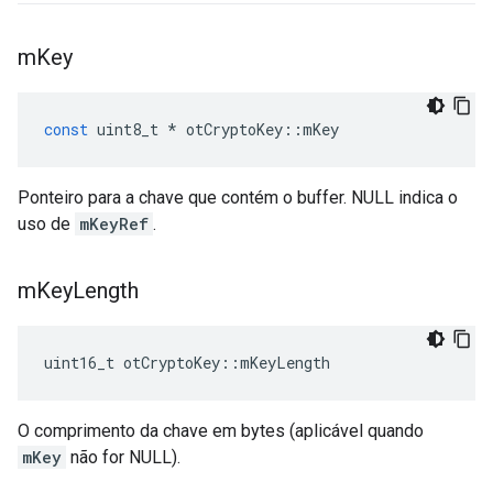
m
Key
const
 uint8_t 
*
 otCryptoKey
::
mKey
Ponteiro para a chave que contém o buffer. NULL indica o
uso de
mKeyRef
.
m
Key
Length
uint16_t otCryptoKey
::
mKeyLength
O comprimento da chave em bytes (aplicável quando
mKey
não for NULL).