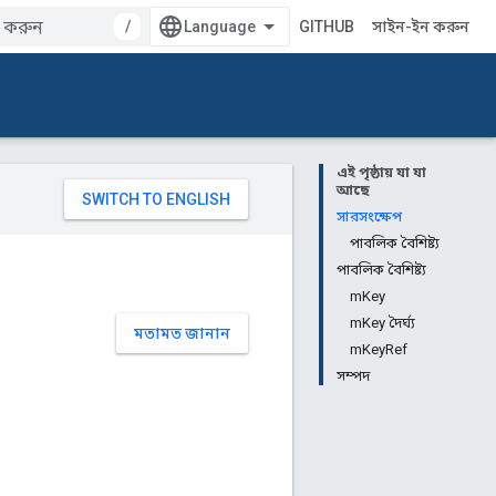
/
GITHUB
সাইন-ইন করুন
এই পৃষ্ঠায় যা যা
আছে
সারসংক্ষেপ
পাবলিক বৈশিষ্ট্য
পাবলিক বৈশিষ্ট্য
mKey
mKey দৈর্ঘ্য
মতামত জানান
mKeyRef
সম্পদ