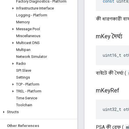
const
 uint8
Factory Diagnostics - Platform
Infrastructure Interface
Logging - Platform
কী ধারণকারী বা
Memory
Message Pool
m
Key দৈর্ঘ্য
Miscellaneous
Multicast DNS
Multipan
uint16_t ot
Network Simulator
Radio
SPI Slave
বাইটে কী দৈর্ঘ্য (
Settings
TCP - Platform
m
Key
Ref
TREL - Platform
Time Service
Toolchain
uint32_t ot
Structs
Other References
PSA কী রেফ (
m