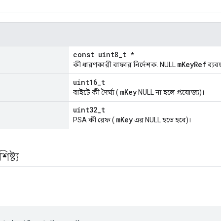
const uint8_t *
mKeyRef
কী ধারণকারী বাফার নির্দেশক. NULL
ব্যব
uint16_t
mKey
বাইটে কী দৈর্ঘ্য (
NULL না হলে প্রযোজ্য)।
uint32_t
mKey
PSA কী রেফ (
এর NULL হতে হবে)।
ষ্ট্য