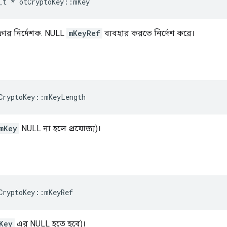
_t 
*
 otCryptoKey
::
mKey
ফার নির্দেশক. NULL
mKeyRef
ব্যবহার করতে নির্দেশ করে।
CryptoKey
::
mKeyLength
mKey
NULL না হলে প্রযোজ্য)।
CryptoKey
::
mKeyRef
Key
এর NULL হতে হবে)।