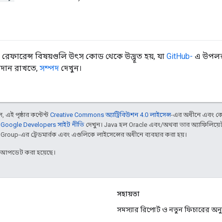
রেফারেন্স বিষয়গুলি উৎস কোড থেকে উদ্ভূত হয়, যা
GitHub-
এ উপলব্
বদান রাখতে,
সম্পদ
দেখুন।
 এই পৃষ্ঠার কন্টেন্ট
Creative Commons অ্যাট্রিবিউশন 4.0 লাইসেন্স
-এর অধীনে এবং কো
,
Google Developers সাইট নীতি
দেখুন। Java হল Oracle এবং/অথবা তার অ্যাফিলিয়েট স
d Group-এর ট্রেডমার্রক এবং এগুলিকে লাইসেন্সের অধীনে ব্যবহার করা হয়।
র আপডেট করা হয়েছে।
সহায়তা
সমস্যার রিপোর্ট ও নতুন ফিচারের অ