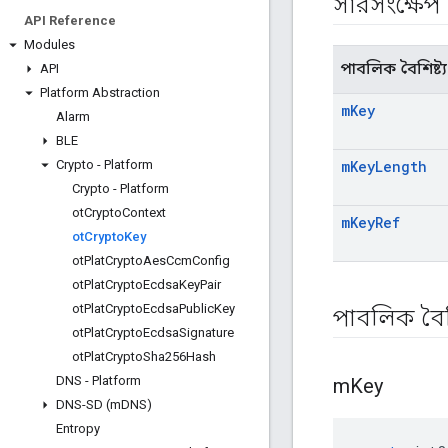
সারসংক্ষেপ
API Reference
Modules
পাবলিক বৈশিষ্ট্য
API
Platform Abstraction
m
Key
Alarm
BLE
Crypto - Platform
m
Key
Length
Crypto - Platform
ot
Crypto
Context
m
Key
Ref
ot
Crypto
Key
ot
Plat
Crypto
Aes
Ccm
Config
ot
Plat
Crypto
Ecdsa
Key
Pair
ot
Plat
Crypto
Ecdsa
Public
Key
পাবলিক বৈশি
ot
Plat
Crypto
Ecdsa
Signature
ot
Plat
Crypto
Sha256Hash
DNS - Platform
m
Key
DNS-SD (m
DNS)
Entropy