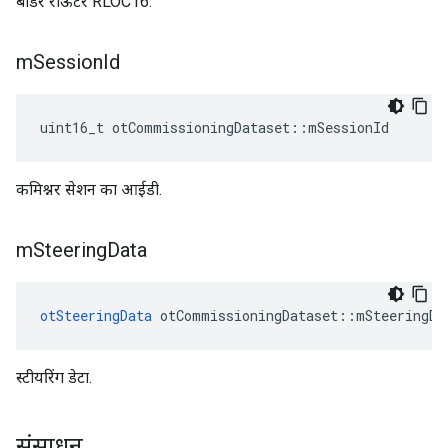
बॉर्डर राऊटर RLOC16.
m
Session
Id
uint16_t otCommissioningDataset
::
mSessionId
कमिश्नर सेशन का आईडी.
m
Steering
Data
otSteeringData
 otCommissioningDataset
::
mSteeringDa
स्टीयरिंग डेटा.
संसाधन