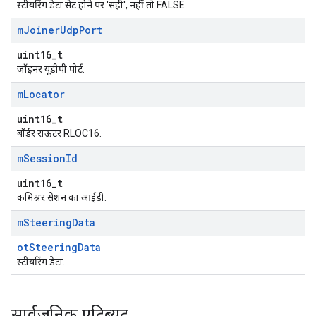
स्टीयरिंग डेटा सेट होने पर 'सही', नहीं तो FALSE.
m
Joiner
Udp
Port
uint16_t
जॉइनर यूडीपी पोर्ट.
m
Locator
uint16_t
बॉर्डर राऊटर RLOC16.
m
Session
Id
uint16_t
कमिश्नर सेशन का आईडी.
m
Steering
Data
otSteeringData
स्टीयरिंग डेटा.
सार्वजनिक एट्रिब्यूट