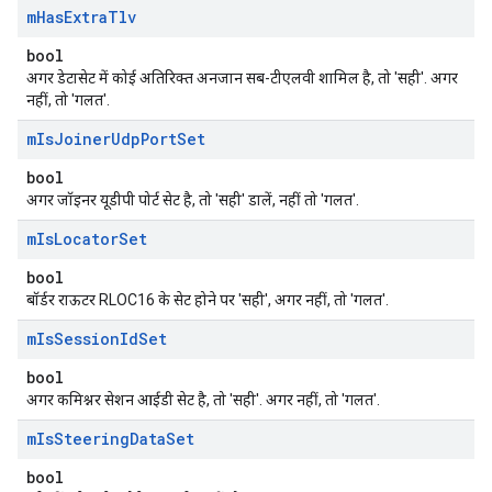
m
Has
Extra
Tlv
bool
अगर डेटासेट में कोई अतिरिक्त अनजान सब-टीएलवी शामिल है, तो 'सही'. अगर
नहीं, तो 'गलत'.
m
Is
Joiner
Udp
Port
Set
bool
अगर जॉइनर यूडीपी पोर्ट सेट है, तो 'सही' डालें, नहीं तो 'गलत'.
m
Is
Locator
Set
bool
बॉर्डर राऊटर RLOC16 के सेट होने पर 'सही', अगर नहीं, तो 'गलत'.
m
Is
Session
Id
Set
bool
अगर कमिश्नर सेशन आईडी सेट है, तो 'सही'. अगर नहीं, तो 'गलत'.
m
Is
Steering
Data
Set
bool