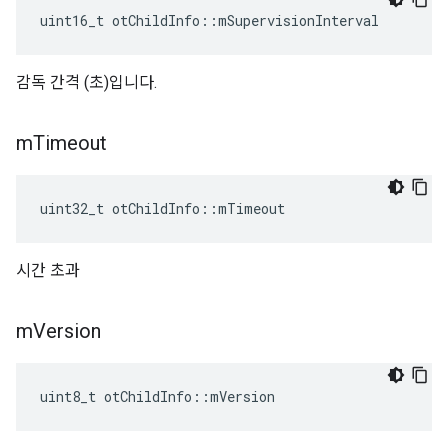
uint16_t otChildInfo
::
mSupervisionInterval
감독 간격 (초)입니다.
m
Timeout
uint32_t otChildInfo
::
mTimeout
시간 초과
m
Version
uint8_t otChildInfo
::
mVersion