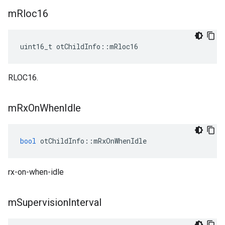
m
Rloc16
uint16_t otChildInfo
::
mRloc16
RLOC16.
m
Rx
On
When
Idle
bool
 otChildInfo
::
mRxOnWhenIdle
rx-on-when-idle
m
Supervision
Interval