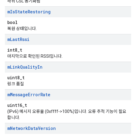
하위 CSL 동기화됨
m
Is
State
Restoring
bool
복원 상태입니다.
m
Last
Rssi
int8_t
마지막으로 확인된 RSSI입니다.
m
Link
Quality
In
uint8_t
링크 품질
m
Message
Error
Rate
uint16_t
(IPv6) 메시지 오류율 (0xffff->100%)입니다. 오류 추적 기능이 필요
합니다.
m
Network
Data
Version