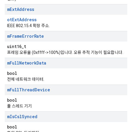
m
Ext
Address
otExtAddress
IEEE 802.15.4 확장 주소.
m
Frame
Error
Rate
uint16_t
프레임 오류율 (0xffff->100%)입니다. 오류 추적 기능이 필요합니다.
m
Full
Network
Data
bool
전체 네트워크 데이터.
m
Full
Thread
Device
bool
풀 스레드 기기
m
Is
Csl
Synced
bool