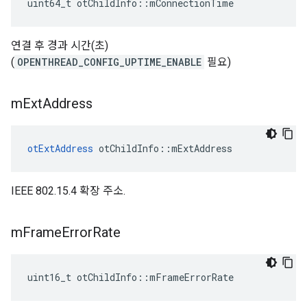
uint64_t otChildInfo
::
mConnectionTime
연결 후 경과 시간(초)
(
OPENTHREAD_CONFIG_UPTIME_ENABLE
필요)
m
Ext
Address
otExtAddress
 otChildInfo
::
mExtAddress
IEEE 802.15.4 확장 주소.
m
Frame
Error
Rate
uint16_t otChildInfo
::
mFrameErrorRate