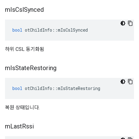
m
Is
Csl
Synced
bool
 otChildInfo
::
mIsCslSynced
하위 CSL 동기화됨
m
Is
State
Restoring
bool
 otChildInfo
::
mIsStateRestoring
복원 상태입니다.
m
Last
Rssi