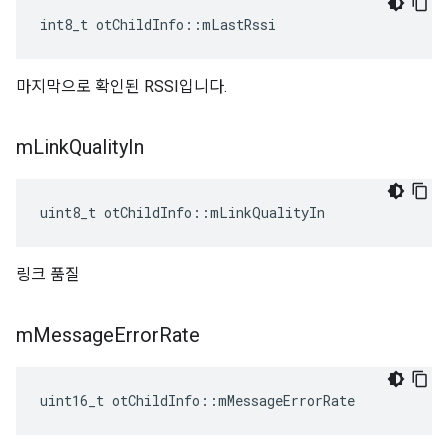
int8_t otChildInfo
::
mLastRssi
마지막으로 확인된 RSSI입니다.
m
Link
Quality
In
uint8_t otChildInfo
::
mLinkQualityIn
링크 품질
m
Message
Error
Rate
uint16_t otChildInfo
::
mMessageErrorRate