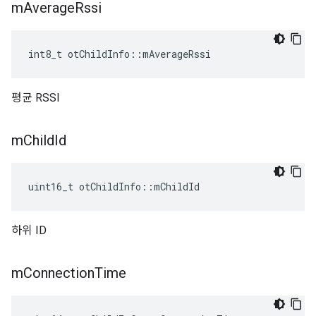
m
Average
Rssi
int8_t otChildInfo
::
mAverageRssi
평균 RSSI
m
Child
Id
uint16_t otChildInfo
::
mChildId
하위 ID
m
Connection
Time