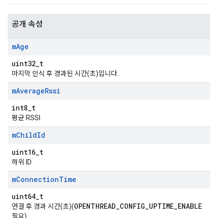
공개 속성
m
Age
uint32_t
마지막 인식 후 경과된 시간(초)입니다.
m
Average
Rssi
int8_t
평균 RSSI
m
Child
Id
uint16_t
하위 ID
m
Connection
Time
uint64_t
OPENTHREAD_CONFIG_UPTIME_ENABLE
연결 후 경과 시간(초)(
필요)