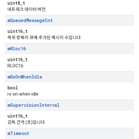
uint8_t
네트워크 데이터 버전.
m
Queued
Message
Cnt
uint16_t
하위 항목의 큐에 추가된 메시지 수입니다.
m
Rloc16
uint16_t
RLOC16.
m
Rx
On
When
Idle
bool
rx-on-when-idle
m
Supervision
Interval
uint16_t
감독 간격 (초)입니다.
m
Timeout