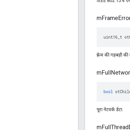
IEEE 802.15.4 एक्स
m
Frame
Erro
uint16_t ot
फ़्रेम की गड़बड़ी क
m
Full
Networ
bool
 otChil
पूरा नेटवर्क डेटा.
m
Full
Thread