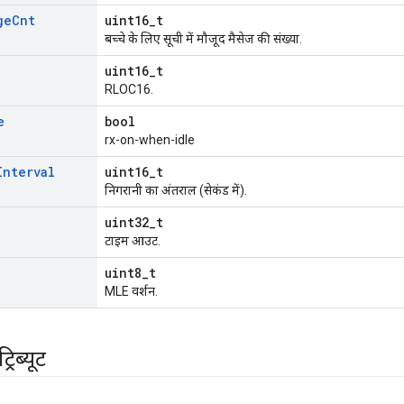
ge
Cnt
uint16_t
बच्चे के लिए सूची में मौजूद मैसेज की संख्या.
uint16_t
RLOC16.
e
bool
rx-on-when-idle
Interval
uint16_t
निगरानी का अंतराल (सेकंड में).
uint32_t
टाइम आउट.
uint8_t
MLE वर्शन.
रिब्यूट