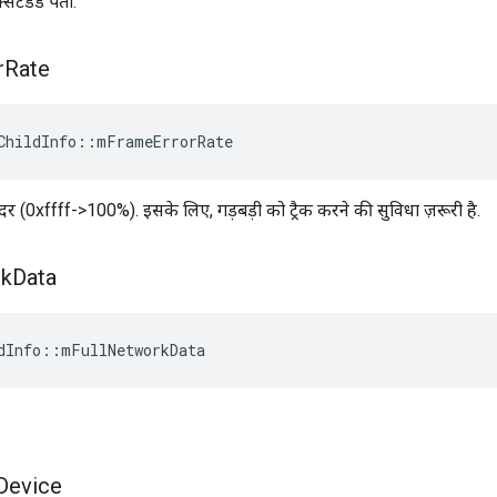
टेंडेड पता.
r
Rate
ChildInfo
::
mFrameErrorRate
ी दर (0xffff->100%). इसके लिए, गड़बड़ी को ट्रैक करने की सुविधा ज़रूरी है.
k
Data
dInfo
::
mFullNetworkData
Device