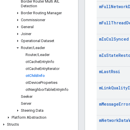
Border Router Multi AIL
Detection
m
Full
Network
Border Routing Manager
Commissioner
m
Full
Thread
D
General
Joiner
m
Is
Csl
Synced
Operational Dataset
Router
/
Leader
Router
/
Leader
m
Is
State
Rest
ot
Cache
Entry
Info
ot
Cache
Entry
Iterator
m
Last
Rssi
ot
Child
Info
ot
Device
Properties
m
Link
Quality
ot
Neighbor
Table
Entry
Info
Seeker
Server
m
Message
Erro
Steering Data
Platform Abstraction
m
Network
Data
Structs