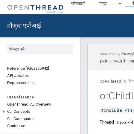
प्‍लेटफ़ॉर्म
गाइड
र
मौजूदा एपीआई
इस्तेमाल करता है. एआई 
Reference [9d6aacb942]
API Updates
OpenThread
रेफ़
Deprecated List
ot
Child
CLI Reference
Open
Thread CLI Overview
#include <th
CLI Concepts
CLI Commands
Thread चाइल्ड की 
Contribute