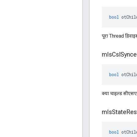
bool
 otChil
पूरा Thread डिवाइ
m
Is
Csl
Synce
bool
 otChil
क्या चाइल्ड सीएसए
m
Is
State
Res
bool
 otChil