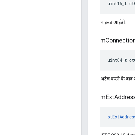
uint16_t ot
चाइल्ड आईडी.
m
Connectio
uint64_t ot
अटैच करने के बाद स
m
Ext
Addres
otExtAddres