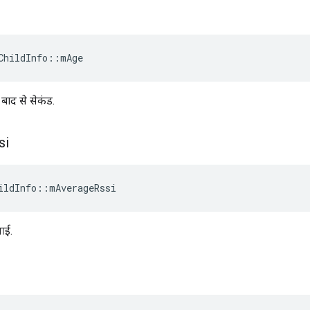
ChildInfo
::
mAge
 बाद से सेकंड.
si
ildInfo
::
mAverageRssi
ई.