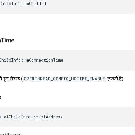
ChildInfo
::
mChildId
n
Time
ChildInfo
::
mConnectionTime
े हुए सेकंड (
OPENTHREAD_CONFIG_UPTIME_ENABLE
ज़रूरी है)
s
s
 otChildInfo
::
mExtAddress