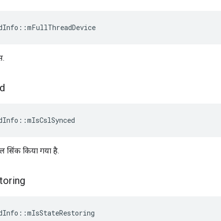
dInfo
::
mFullThreadDevice
स.
d
dInfo
::
mIsCslSynced
ल सिंक किया गया है.
toring
dInfo
::
mIsStateRestoring