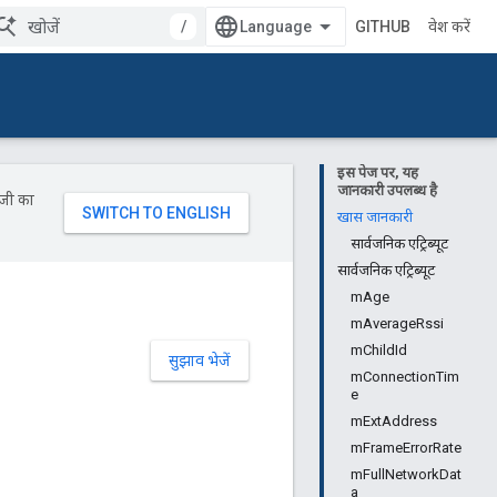
/
GITHUB
प्रवेश करें
इस पेज पर, यह
जानकारी उपलब्ध है
ॉजी का
खास जानकारी
सार्वजनिक एट्रिब्यूट
सार्वजनिक एट्रिब्यूट
mAge
mAverageRssi
mChildId
सुझाव भेजें
mConnectionTim
e
mExtAddress
mFrameErrorRate
mFullNetworkDat
a