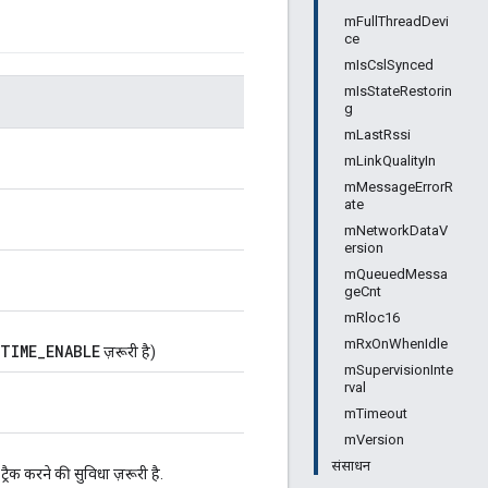
mFullThreadDevi
ce
mIsCslSynced
mIsStateRestorin
g
mLastRssi
mLinkQualityIn
mMessageErrorR
ate
mNetworkDataV
ersion
mQueuedMessa
geCnt
mRloc16
mRxOnWhenIdle
TIME_ENABLE
ज़रूरी है)
mSupervisionInte
rval
mTimeout
mVersion
संसाधन
रैक करने की सुविधा ज़रूरी है.