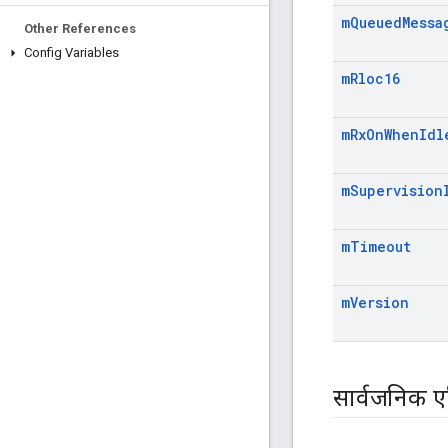
m
Queued
Messa
Other References
Config Variables
m
Rloc16
m
Rx
On
When
Idl
m
Supervision
m
Timeout
m
Version
सार्वजनिक एट्