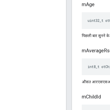
m
Age
uint32_t ot
पिछली बार सुनने के
m
Average
Rs
int8_t otCh
औसत आरएसएसआ
m
Child
Id