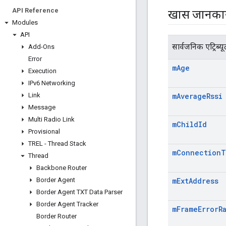
API Reference
खास जानका
Modules
API
सार्वजनिक एट्रिब्यू
Add-Ons
Error
m
Age
Execution
IPv6 Networking
Link
m
Average
Rssi
Message
Multi Radio Link
m
Child
Id
Provisional
TREL - Thread Stack
m
Connection
T
Thread
Backbone Router
Border Agent
m
Ext
Address
Border Agent TXT Data Parser
Border Agent Tracker
m
Frame
Error
R
Border Router