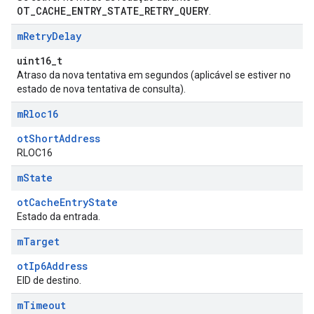
OT_CACHE_ENTRY_STATE_RETRY_QUERY
.
m
Retry
Delay
uint16_t
Atraso da nova tentativa em segundos (aplicável se estiver no
estado de nova tentativa de consulta).
m
Rloc16
otShortAddress
RLOC16
m
State
otCacheEntryState
Estado da entrada.
m
Target
otIp6Address
EID de destino.
m
Timeout