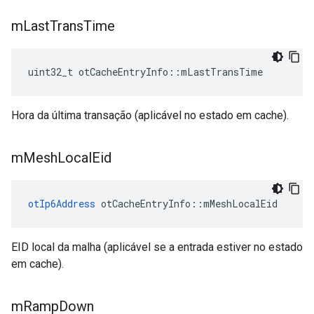
m
Last
Trans
Time
uint32_t otCacheEntryInfo
::
mLastTransTime
Hora da última transação (aplicável no estado em cache).
m
Mesh
Local
Eid
otIp6Address
 otCacheEntryInfo
::
mMeshLocalEid
EID local da malha (aplicável se a entrada estiver no estado
em cache).
m
Ramp
Down