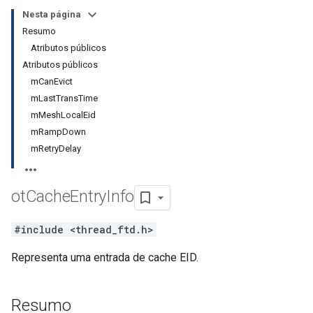
Nesta página
Resumo
Atributos públicos
Atributos públicos
mCanEvict
mLastTransTime
mMeshLocalEid
mRampDown
mRetryDelay
ot
Cache
Entry
Info
#include <thread_ftd.h>
Representa uma entrada de cache EID.
Resumo