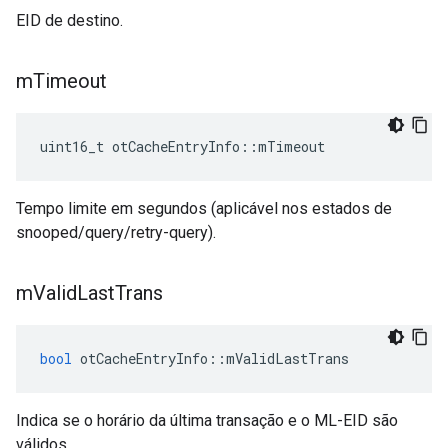
EID de destino.
m
Timeout
uint16_t otCacheEntryInfo
::
mTimeout
Tempo limite em segundos (aplicável nos estados de
snooped/query/retry-query).
m
Valid
Last
Trans
bool
 otCacheEntryInfo
::
mValidLastTrans
Indica se o horário da última transação e o ML-EID são
válidos.