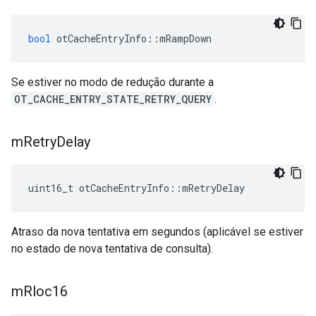
bool
 otCacheEntryInfo
::
mRampDown
Se estiver no modo de redução durante a
OT_CACHE_ENTRY_STATE_RETRY_QUERY
.
m
Retry
Delay
uint16_t otCacheEntryInfo
::
mRetryDelay
Atraso da nova tentativa em segundos (aplicável se estiver
no estado de nova tentativa de consulta).
m
Rloc16