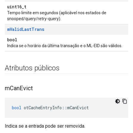
uint16_t
Tempo limite em segundos (aplicável nos estados de
snooped/query/retry-query).
m
Valid
Last
Trans
bool
Indica se o horário da última transação e o ML-EID são válidos.
Atributos públicos
m
Can
Evict
bool
 otCacheEntryInfo
::
mCanEvict
Indica se a entrada pode ser removida.