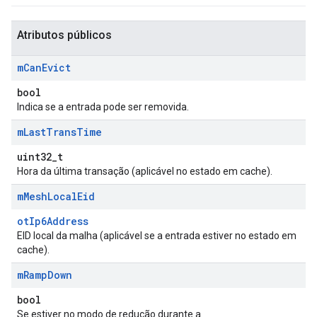
Atributos públicos
m
Can
Evict
bool
Indica se a entrada pode ser removida.
m
Last
Trans
Time
uint32_t
Hora da última transação (aplicável no estado em cache).
m
Mesh
Local
Eid
otIp6Address
EID local da malha (aplicável se a entrada estiver no estado em
cache).
m
Ramp
Down
bool
Se estiver no modo de redução durante a