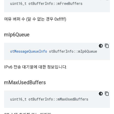
uint16_t otBufferInfo
::
mFreeBuffers
여유 버퍼 수 (알 수 없는 경우 0xffff)
m
Ip6Queue
otMessageQueueInfo
 otBufferInfo
::
mIp6Queue
IPv6 전송 대기열에 대한 정보입니다.
m
Max
Used
Buffers
uint16_t otBufferInfo
::
mMaxUsedBuffers