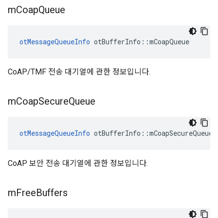
m
Coap
Queue
otMessageQueueInfo
 otBufferInfo
::
mCoapQueue
CoAP/TMF 전송 대기열에 관한 정보입니다.
m
Coap
Secure
Queue
otMessageQueueInfo
 otBufferInfo
::
mCoapSecureQueue
CoAP 보안 전송 대기열에 관한 정보입니다.
m
Free
Buffers