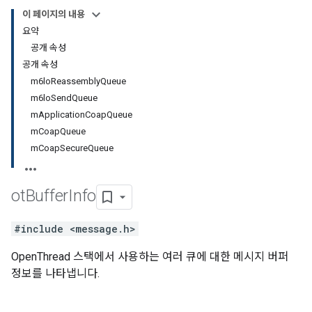
이 페이지의 내용
요약
공개 속성
공개 속성
m6lo
Reassembly
Queue
m6lo
Send
Queue
m
Application
Coap
Queue
m
Coap
Queue
m
Coap
Secure
Queue
ot
Buffer
Info
#include <message.h>
OpenThread 스택에서 사용하는 여러 큐에 대한 메시지 버퍼
정보를 나타냅니다.