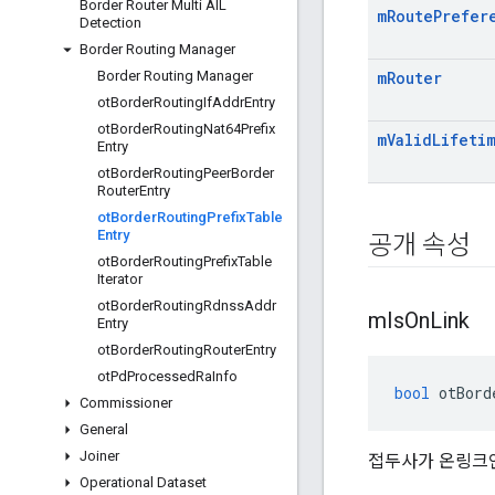
Border Router Multi AIL
m
Route
Prefer
Detection
Border Routing Manager
Border Routing Manager
m
Router
ot
Border
Routing
If
Addr
Entry
ot
Border
Routing
Nat64Prefix
m
Valid
Lifeti
Entry
ot
Border
Routing
Peer
Border
Router
Entry
ot
Border
Routing
Prefix
Table
Entry
공개 속성
ot
Border
Routing
Prefix
Table
Iterator
ot
Border
Routing
Rdnss
Addr
m
Is
On
Link
Entry
ot
Border
Routing
Router
Entry
ot
Pd
Processed
Ra
Info
bool
 otBord
Commissioner
General
Joiner
접두사가 온링크
Operational Dataset