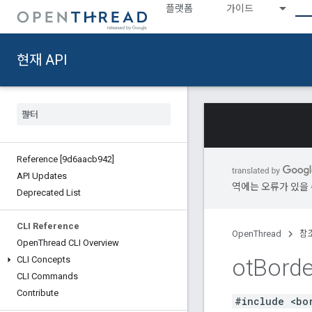
플랫폼
가이드
현재 API
Reference [9d6aacb942]
API Updates
역에는 오류가 있을 
Deprecated List
CLI Reference
OpenThread
참
Open
Thread CLI Overview
ot
Borde
CLI Concepts
CLI Commands
Contribute
#include <bo