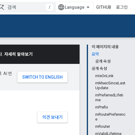
/
GITHUB
로그인
이 페이지의 내용
다.
자세히 알아보기
요약
공개 속성
공개 속성
 AI 번
mIsOnLink
mMsecSinceLast
Update
mPreferredLifeti
me
mPrefix
mRoutePreferenc
의견 보내기
e
mRouter
mValidLifetime