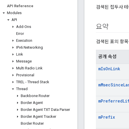
API Reference
검색된 접두사 테
Modules
API
요약
Add-Ons
Error
Execution
검색된 표의 항목
IPv6 Networking
Link
공개 속성
Message
Multi Radio Link
m
Is
On
Link
Provisional
TREL - Thread Stack
m
Msec
Since
La
Thread
Backbone Router
m
Preferred
Li
Border Agent
Border Agent TXT Data Parser
Border Agent Tracker
m
Prefix
Border Router