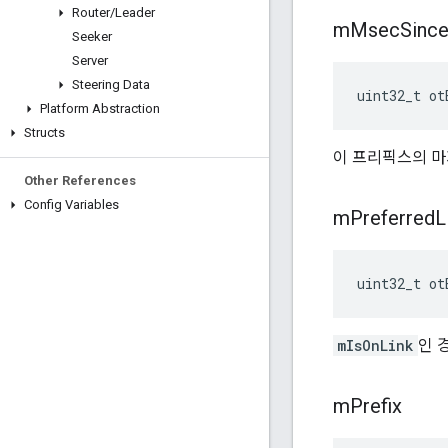
Router
/
Leader
m
Msec
Sinc
Seeker
Server
Steering Data
uint32_t ot
Platform Abstraction
Structs
이 프리픽스의 마
Other References
Config Variables
m
Preferred
L
uint32_t ot
mIsOnLink
인 
m
Prefix