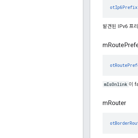
otIp6Prefix
발견된 IPv6 프
m
Route
Pref
otRoutePref
mIsOnlink
이 
m
Router
otBorderRou