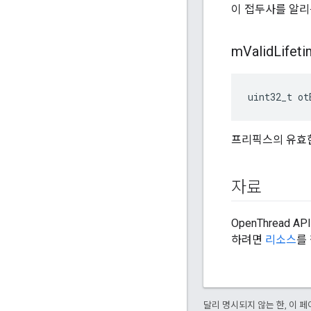
이 접두사를 알리
m
Valid
Lifet
uint32_t ot
프리픽스의 유효한
자료
OpenThread 
하려면
리소스
를
달리 명시되지 않는 한, 이