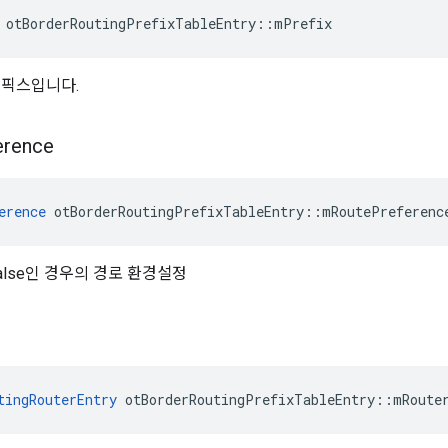
 otBorderRoutingPrefixTableEntry
::
mPrefix
리픽스입니다.
erence
erence
 otBorderRoutingPrefixTableEntry
::
mRoutePreferenc
false인 경우의 경로 환경설정
tingRouterEntry
 otBorderRoutingPrefixTableEntry
::
mRoute