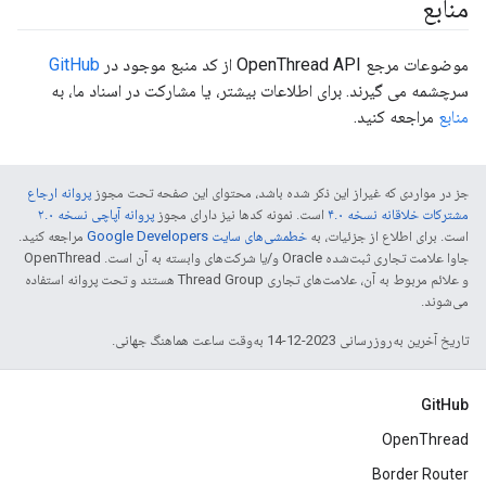
منابع
موضوعات مرجع OpenThread API از کد منبع موجود در
GitHub
سرچشمه می گیرند. برای اطلاعات بیشتر، یا مشارکت در اسناد ما، به
منابع
مراجعه کنید.
جز در مواردی که غیراز این ذکر شده باشد، محتوای این صفحه تحت مجوز
پروانه ارجاع
مشترکات خلاقانه نسخه ۴.۰
است. نمونه کدها نیز دارای مجوز
پروانه آپاچی نسخه ۲.۰
است. برای اطلاع از جزئیات، به
خطمشی‌های سایت Google Developers‏
مراجعه کنید.
جاوا علامت تجاری ثبت‌شده Oracle و/یا شرکت‌های وابسته به آن است. ‫OpenThread
و علائم مربوط به آن، علامت‌های تجاری Thread Group هستند و تحت پروانه استفاده
می‌شوند.
تاریخ آخرین به‌روزرسانی 2023-12-14 به‌وقت ساعت هماهنگ جهانی.
GitHub
OpenThread
Border Router