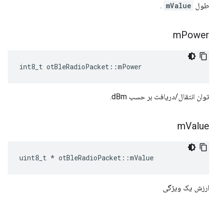
طول
mValue
.
m
Power
int8_t otBleRadioPacket
::
mPower
توان انتقال/دریافت بر حسب dBm.
m
Value
uint8_t 
*
 otBleRadioPacket
::
mValue
ارزش یک ویژگی