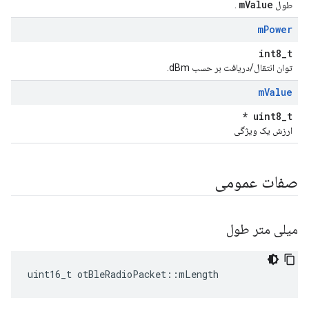
mValue
طول
.
m
Power
int8_t
توان انتقال/دریافت بر حسب dBm.
m
Value
uint8_t *
ارزش یک ویژگی
صفات عمومی
میلی متر طول
uint16_t otBleRadioPacket
::
mLength