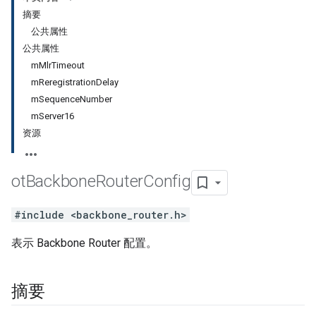
摘要
公共属性
公共属性
mMlrTimeout
mReregistrationDelay
mSequenceNumber
mServer16
资源
ot
Backbone
Router
Config
#include <backbone_router.h>
表示 Backbone Router 配置。
摘要