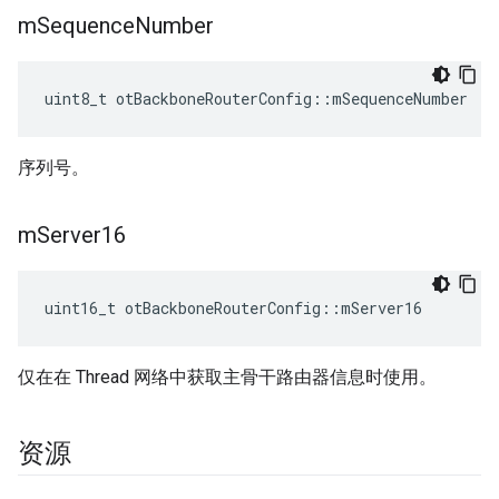
m
Sequence
Number
uint8_t otBackboneRouterConfig
::
mSequenceNumber
序列号。
m
Server16
uint16_t otBackboneRouterConfig
::
mServer16
仅在在 Thread 网络中获取主骨干路由器信息时使用。
资源