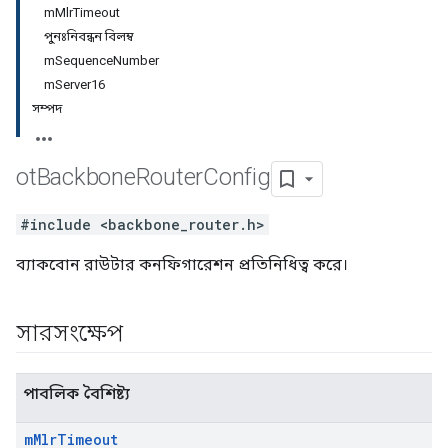
mMlrTimeout
পুনঃনিবন্ধন বিলম্ব
mSequenceNumber
mServer16
সম্পদ
ot
Backbone
Router
Config
#include <backbone_router.h>
ব্যাকবোন রাউটার কনফিগারেশন প্রতিনিধিত্ব করে।
সারসংক্ষেপ
পাবলিক বৈশিষ্ট্য
m
Mlr
Timeout