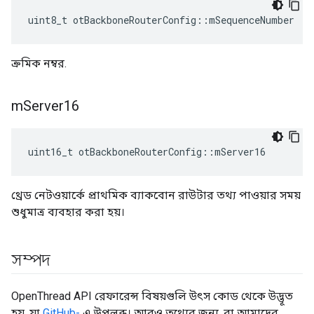
uint8_t otBackboneRouterConfig
::
mSequenceNumber
ক্রমিক নম্বর.
m
Server16
uint16_t otBackboneRouterConfig
::
mServer16
থ্রেড নেটওয়ার্কে প্রাথমিক ব্যাকবোন রাউটার তথ্য পাওয়ার সময়
শুধুমাত্র ব্যবহার করা হয়।
সম্পদ
OpenThread API রেফারেন্স বিষয়গুলি উৎস কোড থেকে উদ্ভূত
হয়, যা
GitHub-
এ উপলব্ধ। আরও তথ্যের জন্য, বা আমাদের