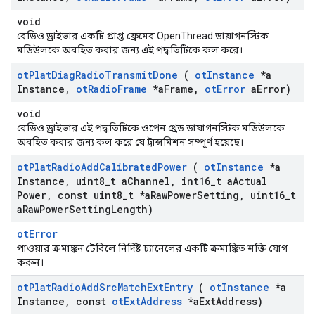
void
রেডিও ড্রাইভার একটি প্রাপ্ত ফ্রেমের OpenThread ডায়াগনস্টিক
মডিউলকে অবহিত করার জন্য এই পদ্ধতিটিকে কল করে।
ot
Plat
Diag
Radio
Transmit
Done
(
ot
Instance
*a
Instance
,
ot
Radio
Frame
*a
Frame
,
ot
Error
a
Error)
void
রেডিও ড্রাইভার এই পদ্ধতিটিকে ওপেন থ্রেড ডায়াগনস্টিক মডিউলকে
অবহিত করার জন্য কল করে যে ট্রান্সমিশন সম্পূর্ণ হয়েছে।
ot
Plat
Radio
Add
Calibrated
Power
(
ot
Instance
*a
Instance
,
uint8
_
t a
Channel
,
int16
_
t a
Actual
Power
,
const uint8
_
t *a
Raw
Power
Setting
,
uint16
_
t
a
Raw
Power
Setting
Length)
otError
পাওয়ার ক্রমাঙ্কন টেবিলে নির্দিষ্ট চ্যানেলের একটি ক্রমাঙ্কিত শক্তি যোগ
করুন।
ot
Plat
Radio
Add
Src
Match
Ext
Entry
(
ot
Instance
*a
Instance
,
const
ot
Ext
Address
*a
Ext
Address)