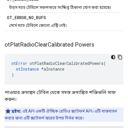
উত্স ম্যাচ টেবিলে সফলভাবে সংক্ষিপ্ত ঠিকানা যোগ করা হয়েছে৷
OT
_
ERROR
_
NO
_
BUFS
সোর্স ম্যাচ টেবিলে কোনো এন্ট্রি নেই।
ot
Plat
Radio
Clear
Calibrated Powers
otError
 otPlatRadioClearCalibratedPowers
(
otInstance
*
aInstance
)
পাওয়ার ক্রমাঙ্কন টেবিল থেকে সমস্ত ক্রমাঙ্কিত শক্তিগুলি সাফ
করুন।
দ্রষ্টব্য:
এই API একটি ঐচ্ছিক রেডিও প্ল্যাটফর্ম API। এটি বাস্তবায়ন
করার জন্য এটি প্ল্যাটফর্ম স্তরের উপর নির্ভর করে।