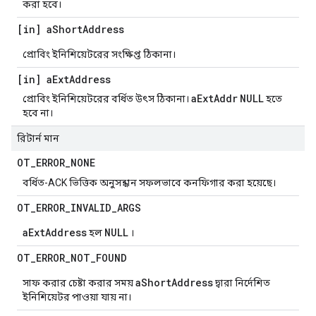
করা হবে।
[in] a
Short
Address
প্রোবিং ইনিশিয়েটরের সংক্ষিপ্ত ঠিকানা।
[in] a
Ext
Address
aExtAddr
NULL
প্রোবিং ইনিশিয়েটরের বর্ধিত উৎস ঠিকানা।
হতে
হবে না।
রিটার্ন মান
OT
_
ERROR
_
NONE
বর্ধিত-ACK ভিত্তিক অনুসন্ধান সফলভাবে কনফিগার করা হয়েছে।
OT
_
ERROR
_
INVALID
_
ARGS
aExtAddress
NULL
হল
।
OT
_
ERROR
_
NOT
_
FOUND
aShortAddress
সাফ করার চেষ্টা করার সময়
দ্বারা নির্দেশিত
ইনিশিয়েটর পাওয়া যায় না।