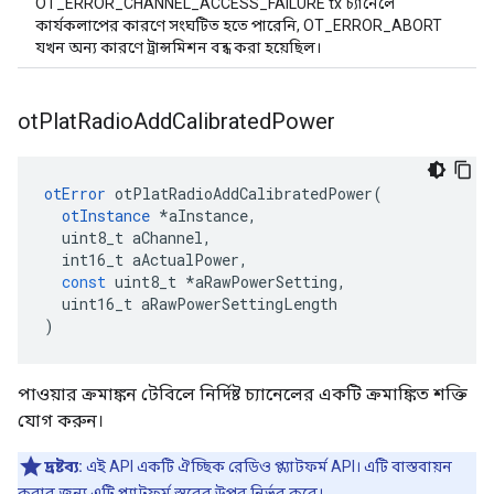
OT_ERROR_CHANNEL_ACCESS_FAILURE tx চ্যানেলে
কার্যকলাপের কারণে সংঘটিত হতে পারেনি, OT_ERROR_ABORT
যখন অন্য কারণে ট্রান্সমিশন বন্ধ করা হয়েছিল।
ot
Plat
Radio
Add
Calibrated
Power
otError
 otPlatRadioAddCalibratedPower
(
otInstance
*
aInstance
,
  uint8_t aChannel
,
  int16_t aActualPower
,
const
 uint8_t 
*
aRawPowerSetting
,
  uint16_t aRawPowerSettingLength
)
পাওয়ার ক্রমাঙ্কন টেবিলে নির্দিষ্ট চ্যানেলের একটি ক্রমাঙ্কিত শক্তি
যোগ করুন।
দ্রষ্টব্য:
এই API একটি ঐচ্ছিক রেডিও প্ল্যাটফর্ম API। এটি বাস্তবায়ন
করার জন্য এটি প্ল্যাটফর্ম স্তরের উপর নির্ভর করে।