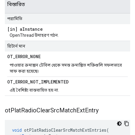
বিস্তারিত
পরামিতি
[in] a
Instance
OpenThread উদাহরণ গঠন.
রিটার্ন মান
OT
_
ERROR
_
NONE
পাওয়ার ক্রমাঙ্কন টেবিল থেকে সমস্ত ক্রমাঙ্কিত শক্তিগুলি সফলভাবে
সাফ করা হয়েছে৷
OT
_
ERROR
_
NOT
_
IMPLEMENTED
এই বৈশিষ্ট্য বাস্তবায়িত হয় না.
ot
Plat
Radio
Clear
Src
Match
Ext
Entry
void
 otPlatRadioClearSrcMatchExtEntries
(