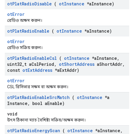
ot
Plat
Radio
Disable
(
ot
Instance
*a
Instance)
otError
রেডিও অক্ষম করুন।
ot
Plat
Radio
Enable
(
ot
Instance
*a
Instance)
otError
রেডিও সক্রিয় করুন।
ot
Plat
Radio
Enable
Csl
(
ot
Instance
*a
Instance
,
uint32
_
t a
Csl
Period
,
ot
Short
Address
a
Short
Addr
,
const
ot
Ext
Address
*a
Ext
Addr)
otError
CSL রিসিভার সক্ষম বা অক্ষম করুন।
ot
Plat
Radio
Enable
Src
Match
(
ot
Instance
*a
Instance
,
bool a
Enable)
void
উৎস ঠিকানা ম্যাচ বৈশিষ্ট্য সক্রিয়/অক্ষম করুন।
ot
Plat
Radio
Energy
Scan
(
ot
Instance
*a
Instance
,