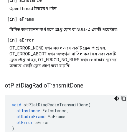
[in] a
Instance
OpenThread উদাহরণ গঠন.
[in] a
Frame
রিসিভ অপারেশন ব্যর্থ হলে প্রাপ্ত ফ্রেম বা NULL-এ একটি পয়েন্টার।
[in] a
Error
OT_ERROR_NONE যখন সফলভাবে একটি ফ্রেম প্রাপ্ত হয়,
OT_ERROR_ABORT যখন অভ্যর্থনা বাতিল করা হয় এবং একটি
ফ্রেম প্রাপ্ত না হয়, OT_ERROR_NO_BUFS যখন rx বাফার স্থানের
অভাবে একটি ফ্রেম গ্রহণ করা যায়নি৷
ot
Plat
Diag
Radio
Transmit
Done
void
 otPlatDiagRadioTransmitDone
(
otInstance
*
aInstance
,
otRadioFrame
*
aFrame
,
otError
 aError
)