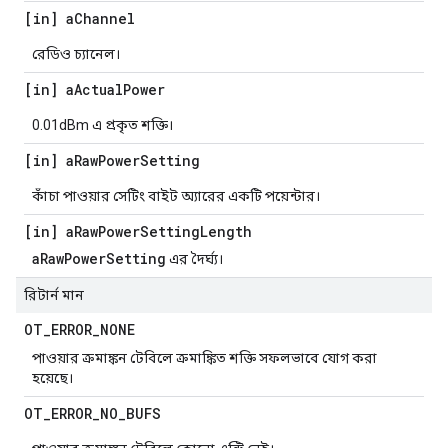
[in] a
Channel
রেডিও চ্যানেল।
[in] a
Actual
Power
0.01dBm এ প্রকৃত শক্তি।
[in] a
Raw
Power
Setting
কাঁচা পাওয়ার সেটিং বাইট অ্যারের একটি পয়েন্টার।
[in] a
Raw
Power
Setting
Length
aRawPowerSetting
এর দৈর্ঘ্য।
রিটার্ন মান
OT
_
ERROR
_
NONE
পাওয়ার ক্রমাঙ্কন টেবিলে ক্রমাঙ্কিত শক্তি সফলভাবে যোগ করা
হয়েছে।
OT
_
ERROR
_
NO
_
BUFS