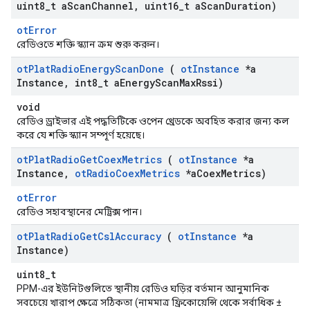
uint8
_
t a
Scan
Channel
,
uint16
_
t a
Scan
Duration)
otError
রেডিওতে শক্তি স্ক্যান ক্রম শুরু করুন।
ot
Plat
Radio
Energy
Scan
Done
(
ot
Instance
*a
Instance
,
int8
_
t a
Energy
Scan
Max
Rssi)
void
রেডিও ড্রাইভার এই পদ্ধতিটিকে ওপেন থ্রেডকে অবহিত করার জন্য কল
করে যে শক্তি স্ক্যান সম্পূর্ণ হয়েছে।
ot
Plat
Radio
Get
Coex
Metrics
(
ot
Instance
*a
Instance
,
ot
Radio
Coex
Metrics
*a
Coex
Metrics)
otError
রেডিও সহাবস্থানের মেট্রিক্স পান।
ot
Plat
Radio
Get
Csl
Accuracy
(
ot
Instance
*a
Instance)
uint8_t
PPM-এর ইউনিটগুলিতে স্থানীয় রেডিও ঘড়ির বর্তমান আনুমানিক
সবচেয়ে খারাপ ক্ষেত্রে সঠিকতা (নামমাত্র ফ্রিকোয়েন্সি থেকে সর্বাধিক ±