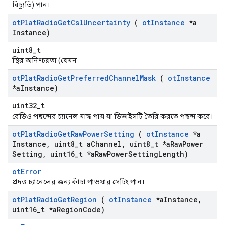
বিচ্যুতি) পান।
ot
Plat
Radio
Get
Csl
Uncertainty
(
ot
Instance
*a
Instance)
uint8_t
স্থির অনিশ্চয়তা (যেমন
ot
Plat
Radio
Get
Preferred
Channel
Mask
(
ot
Instance
*a
Instance)
uint32_t
রেডিও পছন্দের চ্যানেল মাস্ক পায় যা ডিভাইসটি তৈরি করতে পছন্দ করে।
ot
Plat
Radio
Get
Raw
Power
Setting
(
ot
Instance
*a
Instance
,
uint8
_
t a
Channel
,
uint8
_
t *a
Raw
Power
Setting
,
uint16
_
t *a
Raw
Power
Setting
Length)
otError
প্রদত্ত চ্যানেলের জন্য কাঁচা পাওয়ার সেটিং পান।
ot
Plat
Radio
Get
Region
(
ot
Instance
*a
Instance
,
uint16
_
t *a
Region
Code)