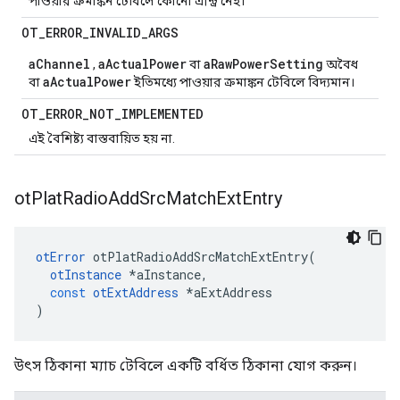
পাওয়ার ক্রমাঙ্কন টেবিলে কোনো এন্ট্রি নেই।
OT
_
ERROR
_
INVALID
_
ARGS
aChannel
aActualPower
aRawPowerSetting
,
বা
অবৈধ
aActualPower
বা
ইতিমধ্যে পাওয়ার ক্রমাঙ্কন টেবিলে বিদ্যমান।
OT
_
ERROR
_
NOT
_
IMPLEMENTED
এই বৈশিষ্ট্য বাস্তবায়িত হয় না.
ot
Plat
Radio
Add
Src
Match
Ext
Entry
otError
 otPlatRadioAddSrcMatchExtEntry
(
otInstance
*
aInstance
,
const
otExtAddress
*
aExtAddress
)
উৎস ঠিকানা ম্যাচ টেবিলে একটি বর্ধিত ঠিকানা যোগ করুন।