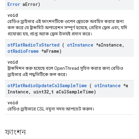
Error
a
Error)
void
রেডিও ড্রাইভার এই ফাংশনটিকে ওপেন থ্রেডকে অবহিত করার জন্য
কল করে যে ট্রান্সমিট অপারেশন সম্পূর্ণ হয়েছে, প্রেরিত ফ্রেম এবং, যদি
প্রযোজ্য হয়, প্রাপ্ত অ্যাক ফ্রেম উভয়ই প্রদান করে।
ot
Plat
Radio
Tx
Started
(
ot
Instance
*a
Instance
,
ot
Radio
Frame
*a
Frame)
void
ট্রান্সমিশন শুরু হয়েছে বলে OpenThread সূচিত করার জন্য রেডিও
ড্রাইভার এই পদ্ধতিটিকে কল করে।
ot
Plat
Radio
Update
Csl
Sample
Time
(
ot
Instance
*a
Instance
,
uint32
_
t a
Csl
Sample
Time)
void
রেডিও ড্রাইভারে CSL নমুনা সময় আপডেট করুন।
ফাংশন