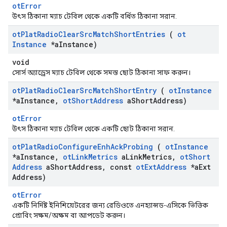
otError
উৎস ঠিকানা ম্যাচ টেবিল থেকে একটি বর্ধিত ঠিকানা সরান.
ot
Plat
Radio
Clear
Src
Match
Short
Entries
(
ot
Instance
*a
Instance)
void
সোর্স অ্যাড্রেস ম্যাচ টেবিল থেকে সমস্ত ছোট ঠিকানা সাফ করুন।
ot
Plat
Radio
Clear
Src
Match
Short
Entry
(
ot
Instance
*a
Instance
,
ot
Short
Address
a
Short
Address)
otError
উৎস ঠিকানা ম্যাচ টেবিল থেকে একটি ছোট ঠিকানা সরান.
ot
Plat
Radio
Configure
Enh
Ack
Probing
(
ot
Instance
*a
Instance
,
ot
Link
Metrics
a
Link
Metrics
,
ot
Short
Address
a
Short
Address
,
const
ot
Ext
Address
*a
Ext
Address)
otError
একটি নির্দিষ্ট ইনিশিয়েটরের জন্য রেডিওতে এনহ্যান্সড-এসিকে ভিত্তিক
প্রোবিং সক্ষম/অক্ষম বা আপডেট করুন।