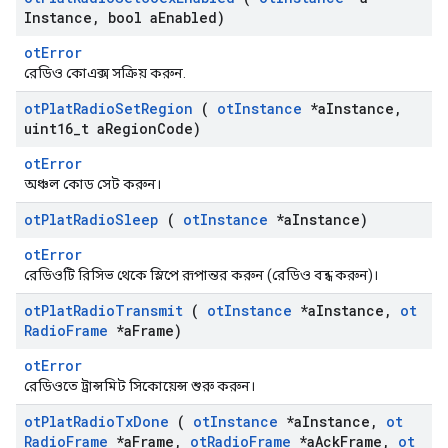
Instance
,
bool a
Enabled)
otError
রেডিও কোএক্স সক্রিয় করুন.
ot
Plat
Radio
Set
Region
(
ot
Instance
*a
Instance
,
uint16
_
t a
Region
Code)
otError
অঞ্চল কোড সেট করুন।
ot
Plat
Radio
Sleep
(
ot
Instance
*a
Instance)
otError
রেডিওটি রিসিভ থেকে স্লিপে রূপান্তর করুন (রেডিও বন্ধ করুন)।
ot
Plat
Radio
Transmit
(
ot
Instance
*a
Instance
,
ot
Radio
Frame
*a
Frame)
otError
রেডিওতে ট্রান্সমিট সিকোয়েন্স শুরু করুন।
ot
Plat
Radio
Tx
Done
(
ot
Instance
*a
Instance
,
ot
Radio
Frame
*a
Frame
,
ot
Radio
Frame
*a
Ack
Frame
,
ot