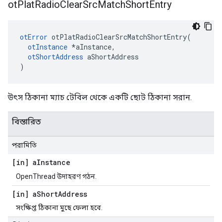
ot
Plat
Radio
Clear
Src
Match
Short
Entry
otError
 otPlatRadioClearSrcMatchShortEntry
(
otInstance
*
aInstance
,
otShortAddress
 aShortAddress
)
উৎস ঠিকানা ম্যাচ টেবিল থেকে একটি ছোট ঠিকানা সরান.
বিস্তারিত
পরামিতি
[in] a
Instance
OpenThread উদাহরণ গঠন.
[in] a
Short
Address
সংক্ষিপ্ত ঠিকানা মুছে ফেলা হবে.