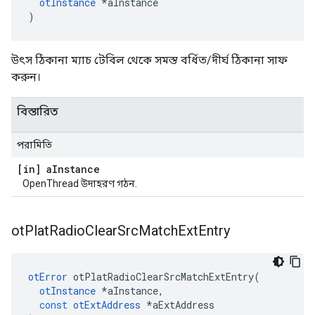
otInstance
*
aInstance
)
উৎস ঠিকানা ম্যাচ টেবিল থেকে সমস্ত বর্ধিত/দীর্ঘ ঠিকানা সাফ
করুন।
বিস্তারিত
পরামিতি
[in] a
Instance
OpenThread উদাহরণ গঠন.
ot
Plat
Radio
Clear
Src
Match
Ext
Entry
otError
 otPlatRadioClearSrcMatchExtEntry
(
otInstance
*
aInstance
,
const
otExtAddress
*
aExtAddress