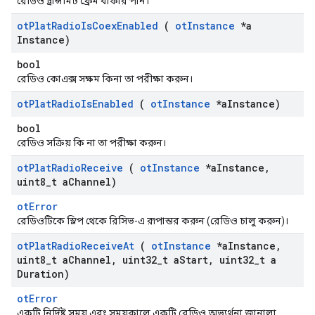
রেডিও ট্রান্সমিট ফ্রেম বাফার পান।
ot
Plat
Radio
Is
Coex
Enabled
(
ot
Instance
*a
Instance)
bool
রেডিও কোএক্স সক্ষম কিনা তা পরীক্ষা করুন।
ot
Plat
Radio
Is
Enabled
(
ot
Instance
*a
Instance)
bool
রেডিও সক্রিয় কি না তা পরীক্ষা করুন।
ot
Plat
Radio
Receive
(
ot
Instance
*a
Instance
,
uint8
_
t a
Channel)
otError
রেডিওটিকে স্লিপ থেকে রিসিভ-এ রূপান্তর করুন (রেডিও চালু করুন)।
ot
Plat
Radio
Receive
At
(
ot
Instance
*a
Instance
,
uint8
_
t a
Channel
,
uint32
_
t a
Start
,
uint32
_
t a
Duration)
otError
একটি নির্দিষ্ট সময় এবং সময়কালে একটি রেডিও অভ্যর্থনা জানালা