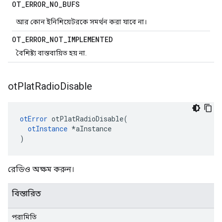
OT
_
ERROR
_
NO
_
BUFS
আর কোন ইনিশিয়েটরকে সমর্থন করা যাবে না।
OT
_
ERROR
_
NOT
_
IMPLEMENTED
বৈশিষ্ট্য বাস্তবায়িত হয় না.
ot
Plat
Radio
Disable
otError
 otPlatRadioDisable
(
otInstance
*
aInstance
)
রেডিও অক্ষম করুন।
বিস্তারিত
পরামিতি