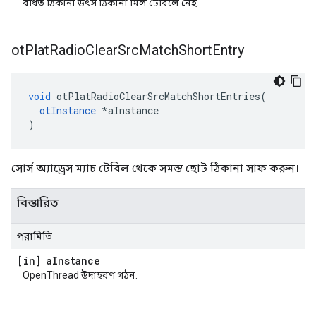
বর্ধিত ঠিকানা উৎস ঠিকানা মিল টেবিলে নেই.
ot
Plat
Radio
Clear
Src
Match
Short
Entry
void
 otPlatRadioClearSrcMatchShortEntries
(
otInstance
*
aInstance
)
সোর্স অ্যাড্রেস ম্যাচ টেবিল থেকে সমস্ত ছোট ঠিকানা সাফ করুন।
বিস্তারিত
পরামিতি
[in] a
Instance
OpenThread উদাহরণ গঠন.