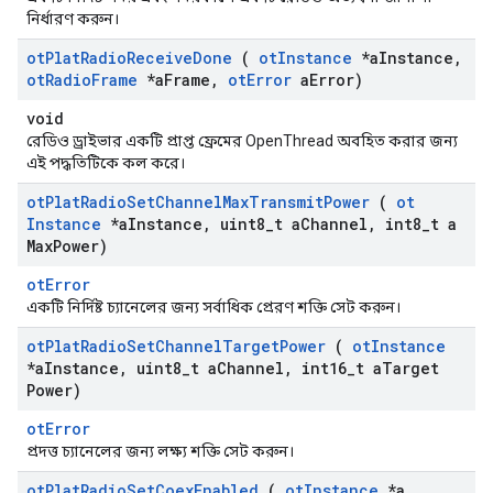
নির্ধারণ করুন।
ot
Plat
Radio
Receive
Done
(
ot
Instance
*a
Instance
,
ot
Radio
Frame
*a
Frame
,
ot
Error
a
Error)
void
রেডিও ড্রাইভার একটি প্রাপ্ত ফ্রেমের OpenThread অবহিত করার জন্য
এই পদ্ধতিটিকে কল করে।
ot
Plat
Radio
Set
Channel
Max
Transmit
Power
(
ot
Instance
*a
Instance
,
uint8
_
t a
Channel
,
int8
_
t a
Max
Power)
otError
একটি নির্দিষ্ট চ্যানেলের জন্য সর্বাধিক প্রেরণ শক্তি সেট করুন।
ot
Plat
Radio
Set
Channel
Target
Power
(
ot
Instance
*a
Instance
,
uint8
_
t a
Channel
,
int16
_
t a
Target
Power)
otError
প্রদত্ত চ্যানেলের জন্য লক্ষ্য শক্তি সেট করুন।
ot
Plat
Radio
Set
Coex
Enabled
(
ot
Instance
*a