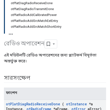
otPlatDiagRadioReceiveDone
otPlatDiagRadioTransmitDone
otPlatRadioAddCalibratedPower
otPlatRadioAddSrcMatchExtEntry
otPlatRadioAddSrcMatchShortEntry
রেডিও অপারেশন
এই মডিউলটি রেডিও অপারেশনের জন্য প্ল্যাটফর্ম বিমূর্ততা
অন্তর্ভুক্ত করে।
সারসংক্ষেপ
ফাংশন
ot
Plat
Diag
Radio
Receive
Done
(
ot
Instance
*a
Instance
,
ot
Radio
Frame
*a
Frame
,
ot
Error
a
Error)