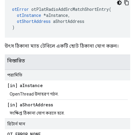
otError
 otPlatRadioAddSrcMatchShortEntry
(
otInstance
*
aInstance
,
otShortAddress
 aShortAddress
)
উৎস ঠিকানা ম্যাচ টেবিলে একটি ছোট ঠিকানা যোগ করুন।
বিস্তারিত
পরামিতি
[in] a
Instance
OpenThread উদাহরণ গঠন.
[in] a
Short
Address
সংক্ষিপ্ত ঠিকানা যোগ করতে হবে.
রিটার্ন মান
OT
_
ERROR
_
NONE