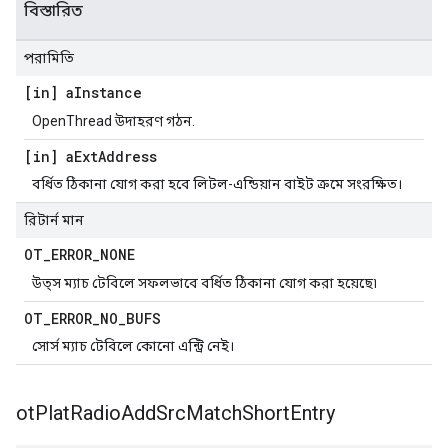
বিস্তারিত
পরামিতি
[in] a
Instance
OpenThread উদাহরণ গঠন.
[in] a
Ext
Address
বর্ধিত ঠিকানা যোগ করা হবে লিটল-এন্ডিয়ান বাইট ক্রমে সংরক্ষিত।
রিটার্ন মান
OT
_
ERROR
_
NONE
উত্স ম্যাচ টেবিলে সফলভাবে বর্ধিত ঠিকানা যোগ করা হয়েছে৷
OT
_
ERROR
_
NO
_
BUFS
সোর্স ম্যাচ টেবিলে কোনো এন্ট্রি নেই।
ot
Plat
Radio
Add
Src
Match
Short
Entry