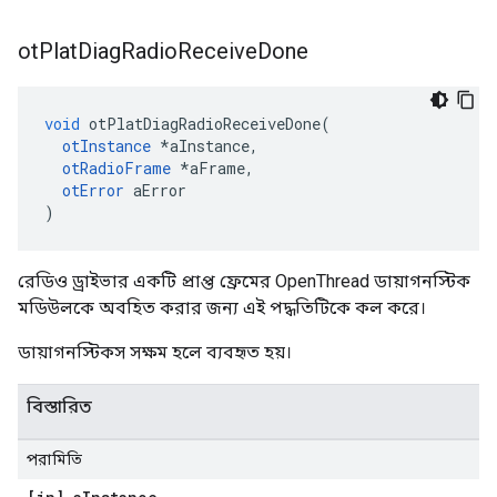
ot
Plat
Diag
Radio
Receive
Done
void
 otPlatDiagRadioReceiveDone
(
otInstance
*
aInstance
,
otRadioFrame
*
aFrame
,
otError
 aError
)
রেডিও ড্রাইভার একটি প্রাপ্ত ফ্রেমের OpenThread ডায়াগনস্টিক
মডিউলকে অবহিত করার জন্য এই পদ্ধতিটিকে কল করে।
ডায়াগনস্টিকস সক্ষম হলে ব্যবহৃত হয়।
বিস্তারিত
পরামিতি