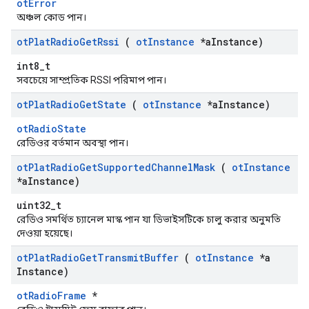
otError
অঞ্চল কোড পান।
ot
Plat
Radio
Get
Rssi
(
ot
Instance
*a
Instance)
int8_t
সবচেয়ে সাম্প্রতিক RSSI পরিমাপ পান।
ot
Plat
Radio
Get
State
(
ot
Instance
*a
Instance)
otRadioState
রেডিওর বর্তমান অবস্থা পান।
ot
Plat
Radio
Get
Supported
Channel
Mask
(
ot
Instance
*a
Instance)
uint32_t
রেডিও সমর্থিত চ্যানেল মাস্ক পান যা ডিভাইসটিকে চালু করার অনুমতি
দেওয়া হয়েছে।
ot
Plat
Radio
Get
Transmit
Buffer
(
ot
Instance
*a
Instance)
otRadioFrame
*