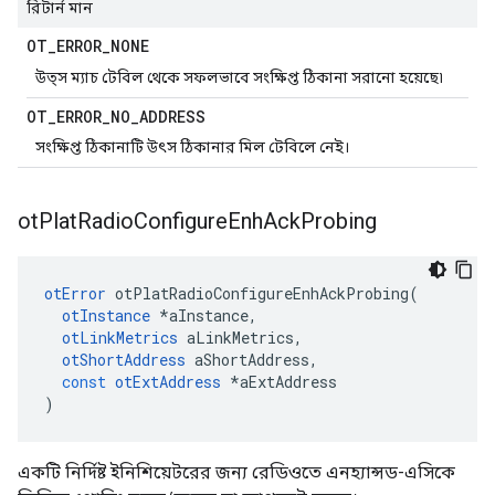
রিটার্ন মান
OT
_
ERROR
_
NONE
উত্স ম্যাচ টেবিল থেকে সফলভাবে সংক্ষিপ্ত ঠিকানা সরানো হয়েছে৷
OT
_
ERROR
_
NO
_
ADDRESS
সংক্ষিপ্ত ঠিকানাটি উৎস ঠিকানার মিল টেবিলে নেই।
ot
Plat
Radio
Configure
Enh
Ack
Probing
otError
 otPlatRadioConfigureEnhAckProbing
(
otInstance
*
aInstance
,
otLinkMetrics
 aLinkMetrics
,
otShortAddress
 aShortAddress
,
const
otExtAddress
*
aExtAddress
)
একটি নির্দিষ্ট ইনিশিয়েটরের জন্য রেডিওতে এনহ্যান্সড-এসিকে