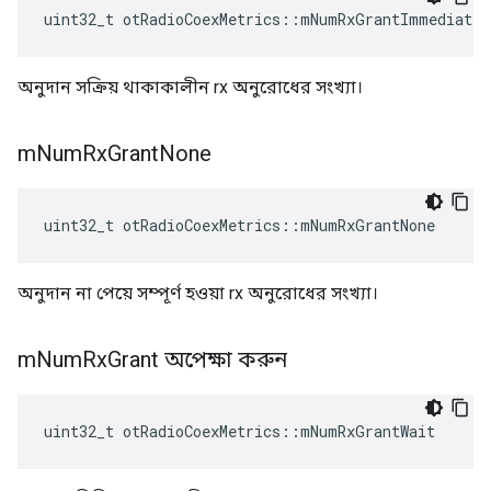
uint32_t otRadioCoexMetrics
::
mNumRxGrantImmediate
অনুদান সক্রিয় থাকাকালীন rx অনুরোধের সংখ্যা।
m
Num
Rx
Grant
None
uint32_t otRadioCoexMetrics
::
mNumRxGrantNone
অনুদান না পেয়ে সম্পূর্ণ হওয়া rx অনুরোধের সংখ্যা।
m
Num
Rx
Grant অপেক্ষা করুন
uint32_t otRadioCoexMetrics
::
mNumRxGrantWait