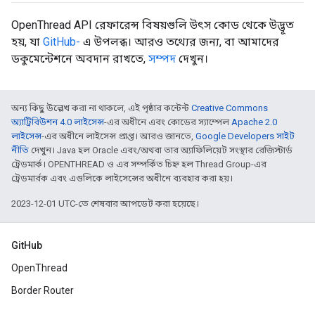
OpenThread API রেফারেন্স বিষয়গুলি উৎস কোড থেকে উদ্ভূত
হয়, যা
GitHub-
এ উপলব্ধ। আরও তথ্যের জন্য, বা আমাদের
ডকুমেন্টেশনে অবদান রাখতে,
সম্পদ
দেখুন।
অন্য কিছু উল্লেখ করা না থাকলে, এই পৃষ্ঠার কন্টেন্ট
Creative Commons
অ্যাট্রিবিউশন 4.0 লাইসেন্স
-এর অধীনে এবং কোডের স্যাম্পেল
Apache 2.0
লাইসেন্স
-এর অধীনে লাইসেন্স প্রাপ্ত। আরও জানতে,
Google Developers সাইট
নীতি
দেখুন। Java হল Oracle এবং/অথবা তার অ্যাফিলিয়েট সংস্থার রেজিস্টার্ড
ট্রেডমার্ক। OPENTHREAD ও এর সম্পর্কিত চিহ্ন হল Thread Group-এর
ট্রেডমার্রক এবং এগুলিকে লাইসেন্সের অধীনে ব্যবহার করা হয়।
2023-12-01 UTC-তে শেষবার আপডেট করা হয়েছে।
GitHub
OpenThread
Border Router