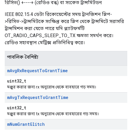
রিসিভ() +----+ (রেডিও বন্ধ) বা সংকেত ট্রান্সমিটডন
IEEE 802.15.4 ডেটা রিকোয়েস্টের সময় ট্রানজিশন স্লিপ-
>রিসিভ->ট্রান্সমিটকে সংক্ষিপ্ত করে স্লিপ থেকে ট্রান্সমিটে সরাসরি
ট্রান্সমিশন করা যেতে পারে যদি প্ল্যাটফর্মটি
OT_RADIO_CAPS_SLEEP_TO_TX ক্ষমতা সমর্থন করে।
রেডিও সহাবস্থান মেট্রিক্স প্রতিনিধিত্ব করে।
পাবলিক বৈশিষ্ট্য
m
Avg
Rx
Request
To
Grant
Time
uint32_t
মঞ্জুর করার জন্য rx অনুরোধ থেকে ব্যবহারে গড় সময়।
m
Avg
Tx
Request
To
Grant
Time
uint32_t
মঞ্জুর করার জন্য tx অনুরোধ থেকে ব্যবহারের গড় সময়।
m
Num
Grant
Glitch