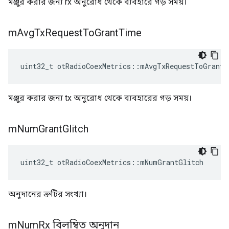
মঞ্জুর করার জন্য rx অনুরোধ থেকে ব্যবহারে গড় সময়।
m
Avg
Tx
Request
To
Grant
Time
uint32_t otRadioCoexMetrics
::
mAvgTxRequestToGrantT
মঞ্জুর করার জন্য tx অনুরোধ থেকে ব্যবহারের গড় সময়।
m
Num
Grant
Glitch
uint32_t otRadioCoexMetrics
::
mNumGrantGlitch
অনুদানের ত্রুটির সংখ্যা।
m
Num
Rx বিলম্বিত অনুদান