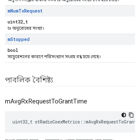
m
Num
Tx
Request
uint32_t
tx অনুরোধের সংখ্যা।
m
Stopped
bool
স্যাচুরেশনের কারণে পরিসংখ্যান সংগ্রহ বন্ধ হয়ে গেছে।
পাবলিক বৈশিষ্ট্য
m
Avg
Rx
Request
To
Grant
Time
uint32_t otRadioCoexMetrics
::
mAvgRxRequestToGrantT