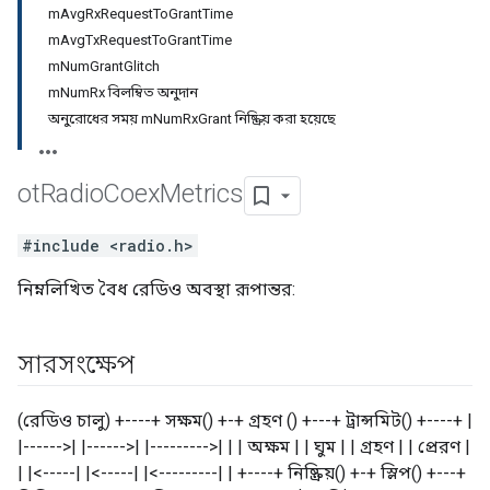
mAvgRxRequestToGrantTime
mAvgTxRequestToGrantTime
mNumGrantGlitch
mNumRx বিলম্বিত অনুদান
অনুরোধের সময় mNumRxGrant নিষ্ক্রিয় করা হয়েছে
ot
Radio
Coex
Metrics
#include <radio.h>
নিম্নলিখিত বৈধ রেডিও অবস্থা রূপান্তর:
সারসংক্ষেপ
(রেডিও চালু) +----+ সক্ষম() +-+ গ্রহণ () +---+ ট্রান্সমিট() +----+ |
|------>| |------>| |--------->| | | অক্ষম | | ঘুম | | গ্রহণ | | প্রেরণ |
| |<-----| |<-----| |<---------| | +----+ নিষ্ক্রিয়() +-+ স্লিপ() +---+