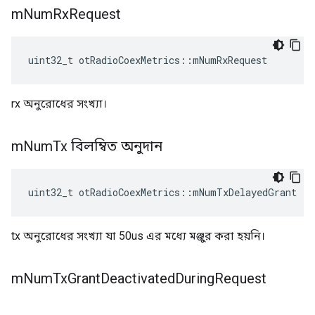
m
Num
Rx
Request
uint32_t otRadioCoexMetrics
::
mNumRxRequest
rx অনুরোধের সংখ্যা।
m
Num
Tx বিলম্বিত অনুদান
uint32_t otRadioCoexMetrics
::
mNumTxDelayedGrant
tx অনুরোধের সংখ্যা যা 50us এর মধ্যে মঞ্জুর করা হয়নি।
m
Num
Tx
Grant
Deactivated
During
Request