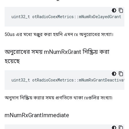
uint32_t otRadioCoexMetrics
::
mNumRxDelayedGrant
50us এর মধ্যে মঞ্জুর করা হয়নি এমন rx অনুরোধের সংখ্যা।
অনুরোধের সময় m
Num
Rx
Grant নিষ্ক্রিয় করা
হয়েছে
uint32_t otRadioCoexMetrics
::
mNumRxGrantDeactivate
অনুদান নিষ্ক্রিয় করার সময় প্রগতিতে থাকা rxগুলির সংখ্যা৷
m
Num
Rx
Grant
Immediate