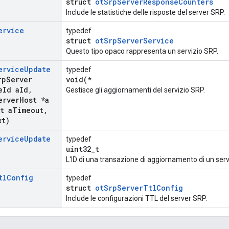
struct
otSrpServerResponseCounters
Include le statistiche delle risposte del server SRP.
ervice
typedef
struct
otSrpServerService
Questo tipo opaco rappresenta un servizio SRP.
ervice
Update
typedef
rp
Server
void(*
e
Id a
Id
,
Gestisce gli aggiornamenti del servizio SRP.
erver
Host *a
t a
Timeout
,
xt)
ervice
Update
typedef
uint32_t
L'ID di una transazione di aggiornamento di un serv
tl
Config
typedef
struct
otSrpServerTtlConfig
Include le configurazioni TTL del server SRP.