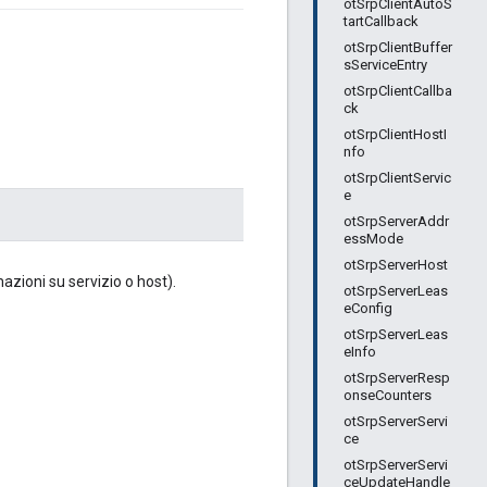
otSrpClientAutoS
tartCallback
otSrpClientBuffer
sServiceEntry
otSrpClientCallba
ck
otSrpClientHostI
nfo
otSrpClientServic
e
otSrpServerAddr
essMode
otSrpServerHost
azioni su servizio o host).
otSrpServerLeas
eConfig
otSrpServerLeas
eInfo
otSrpServerResp
onseCounters
otSrpServerServi
ce
otSrpServerServi
ceUpdateHandle