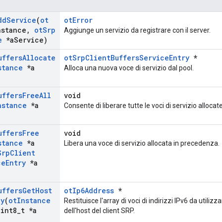
dd
Service
(
ot
otError
nstance
,
ot
Srp
Aggiunge un servizio da registrare con il server.
e
*a
Service)
uffers
Allocate
otSrpClientBuffersServiceEntry
*
stance
*a
Alloca una nuova voce di servizio dal pool.
uffers
Free
All
void
nstance
*a
Consente di liberare tutte le voci di servizio alloca
uffers
Free
void
stance
*a
Libera una voce di servizio allocata in precedenza.
Srp
Client
ce
Entry
*a
uffers
Get
Host
otIp6Address
*
ay
(
ot
Instance
Restituisce l'array di voci di indirizzi IPv6 da utiliz
int8
_
t *a
dell'host del client SRP.