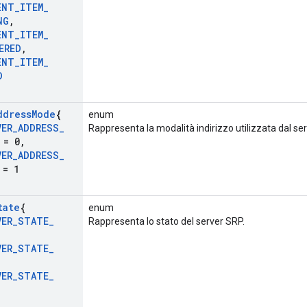
ENT
_
ITEM
_
NG
,
ENT
_
ITEM
_
ERED
,
ENT
_
ITEM
_
D
ddress
Mode
{
enum
VER
_
ADDRESS
_
Rappresenta la modalità indirizzo utilizzata dal se
= 0
,
VER
_
ADDRESS
_
= 1
tate
{
enum
VER
_
STATE
_
Rappresenta lo stato del server SRP.
,
VER
_
STATE
_
VER
_
STATE
_