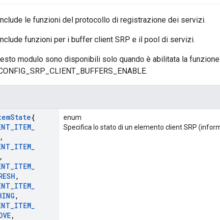
clude le funzioni del protocollo di registrazione dei servizi.
lude funzioni per i buffer client SRP e il pool di servizi.
uesto modulo sono disponibili solo quando è abilitata la funzione
ONFIG_SRP_CLIENT_BUFFERS_ENABLE.
tem
State
{
enum
ENT
_
ITEM
_
Specifica lo stato di un elemento client SRP (inform
,
ENT
_
ITEM
_
,
ENT
_
ITEM
_
RESH
,
ENT
_
ITEM
_
HING
,
ENT
_
ITEM
_
OVE
,