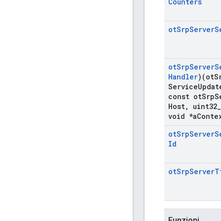
Counters
ot
Srp
Server
S
ot
Srp
Server
S
Handler
)(ot
S
Service
Updat
const ot
Srp
S
Host
,
uint32
_
void *a
Conte
ot
Srp
Server
S
Id
ot
Srp
Server
T
Funzioni