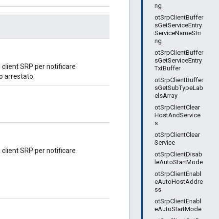
ng
otSrpClientBuffer
sGetServiceEntry
ServiceNameStri
ng
otSrpClientBuffer
sGetServiceEntry
al client SRP per notificare
TxtBuffer
 arrestato.
otSrpClientBuffer
sGetSubTypeLab
elsArray
otSrpClientClear
.
HostAndService
s
otSrpClientClear
Service
al client SRP per notificare
otSrpClientDisab
leAutoStartMode
otSrpClientEnabl
eAutoHostAddre
ss
otSrpClientEnabl
eAutoStartMode