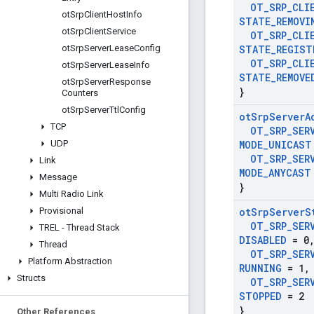
OT
_
SRP
_
CLI
ot
Srp
Client
Host
Info
STATE
_
REMOVI
ot
Srp
Client
Service
OT
_
SRP
_
CLI
ot
Srp
Server
Lease
Config
STATE
_
REGIST
OT
_
SRP
_
CLI
ot
Srp
Server
Lease
Info
STATE
_
REMOVE
ot
Srp
Server
Response
}
Counters
ot
Srp
Server
Ttl
Config
ot
Srp
Server
A
TCP
OT
_
SRP
_
SER
UDP
MODE
_
UNICAST
OT
_
SRP
_
SER
Link
MODE
_
ANYCAST
Message
}
Multi Radio Link
Provisional
ot
Srp
Server
S
OT
_
SRP
_
SER
TREL - Thread Stack
DISABLED
= 0
Thread
OT
_
SRP
_
SER
Platform Abstraction
RUNNING
= 1
,
Structs
OT
_
SRP
_
SER
STOPPED
= 2
}
Other References