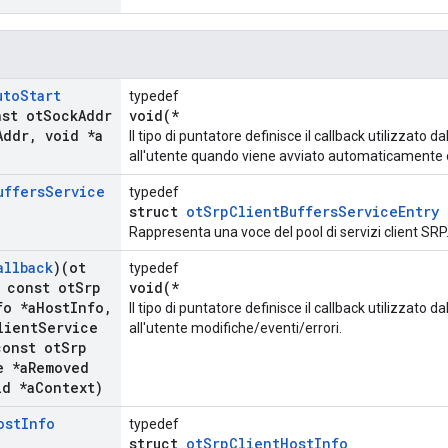
uto
Start
typedef
nst ot
Sock
Addr
void(*
Addr
,
void *a
Il tipo di puntatore definisce il callback utilizzato d
all'utente quando viene avviato automaticamente o
uffers
Service
typedef
struct
otSrpClientBuffersServiceEntry
Rappresenta una voce del pool di servizi client SRP
allback
)(ot
typedef
const ot
Srp
void(*
fo *a
Host
Info
,
Il tipo di puntatore definisce il callback utilizzato d
lient
Service
all'utente modifiche/eventi/errori.
onst ot
Srp
e *a
Removed
d *a
Context)
ost
Info
typedef
struct
otSrpClientHostInfo