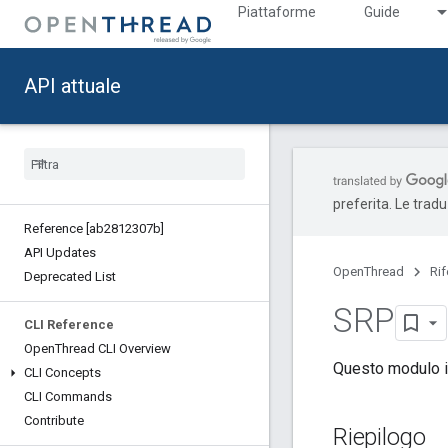
Piattaforme
Guide
API attuale
preferita. Le trad
Reference [ab2812307b]
API Updates
OpenThread
Ri
Deprecated List
SRP
CLI Reference
Open
Thread CLI Overview
Questo modulo in
CLI Concepts
CLI Commands
Contribute
Riepilogo