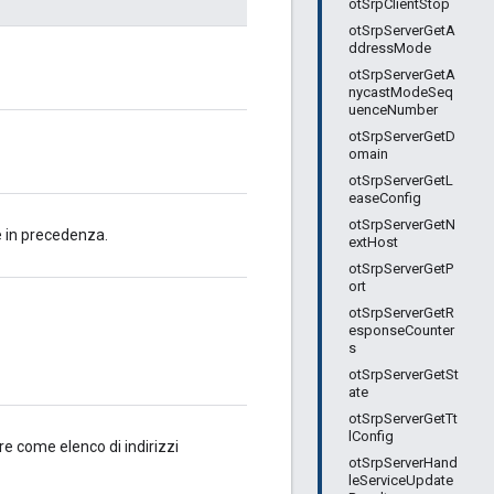
otSrpClientStop
otSrpServerGetA
ddressMode
otSrpServerGetA
nycastModeSeq
uenceNumber
otSrpServerGetD
omain
otSrpServerGetL
easeConfig
otSrpServerGetN
te in precedenza.
extHost
otSrpServerGetP
ort
otSrpServerGetR
esponseCounter
s
otSrpServerGetSt
ate
otSrpServerGetTt
lConfig
zare come elenco di indirizzi
otSrpServerHand
leServiceUpdate