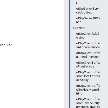
r
otSrpServerServi
ceUpdateId
otSrpServerTtlCo
nfig
Funzioni
otSrpClientAddS
ervice
otSrpClientBuffer
rver SRP.
sAllocateService
otSrpClientBuffer
sFreeAllServices
otSrpClientBuffer
sFreeService
otSrpClientBuffer
sGetHostAddres
sesArray
otSrpClientBuffer
sGetHostNameS
tring
otSrpClientBuffer
sGetServiceEntryI
nstanceNameStri