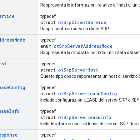
Rappresenta le informazioni relative all'host di un c
ervice
typedef
struct
otSrpClientService
Rappresenta un servizio client SRP.
ddress
Mode
typedef
enum
otSrpServerAddressMode
Rappresenta la modalità indirizzo utilizzata dal se
ost
typedef
struct
otSrpServerHost
Questo tipo opaco rappresenta un host di servizio 
ease
Config
typedef
struct
otSrpServerLeaseConfig
Include configurazioni LEASE del server SRP e KE
ease
Info
typedef
struct
otSrpServerLeaseInfo
Include informazioni sul lease del server SRP di un 
esponse
typedef