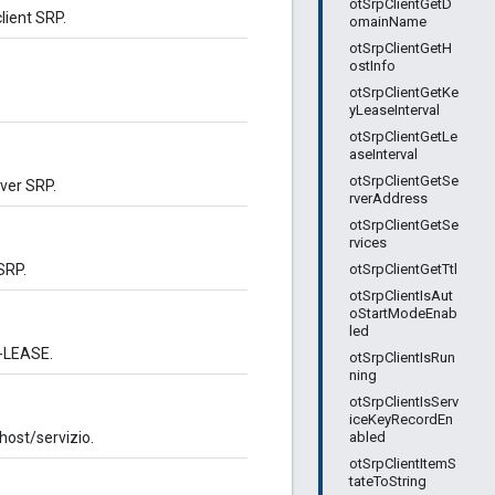
otSrpClientGetD
lient SRP.
omainName
otSrpClientGetH
ostInfo
otSrpClientGetKe
yLeaseInterval
otSrpClientGetLe
aseInterval
otSrpClientGetSe
rver SRP.
rverAddress
otSrpClientGetSe
rvices
otSrpClientGetTtl
SRP.
otSrpClientIsAut
oStartModeEnab
led
Y-LEASE.
otSrpClientIsRun
ning
otSrpClientIsServ
iceKeyRecordEn
abled
host/servizio.
otSrpClientItemS
tateToString