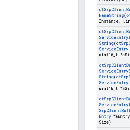
ot
Srp
Client
B
Name
String
(
o
Instance
,
uin
ot
Srp
Client
B
Service
Entry
String
(
ot
Srp
Service
Entry
uint16
_
t *a
Si
ot
Srp
Client
B
Service
Entry
String
(
ot
Srp
Service
Entry
uint16
_
t *a
Si
ot
Srp
Client
B
Service
Entry
Srp
Client
Buf
Entry
*a
Entry
Size)