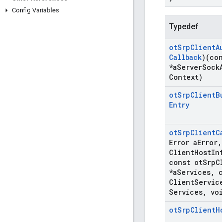
Config Variables
Typedef
ot
Srp
Client
A
Callback
)(co
*a
Server
Sock
Context)
ot
Srp
Client
B
Entry
ot
Srp
Client
C
Error a
Error
,
Client
Host
In
const ot
Srp
C
*a
Services
,
c
Client
Servic
Services
,
voi
ot
Srp
Client
H