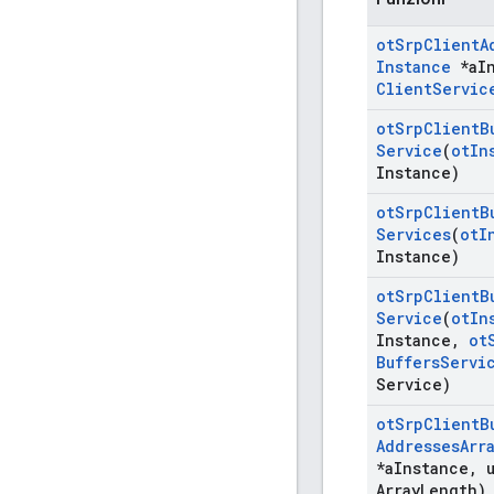
ot
Srp
Client
A
Instance
*a
I
Client
Servic
ot
Srp
Client
B
Service
(
ot
In
Instance)
ot
Srp
Client
B
Services
(
ot
I
Instance)
ot
Srp
Client
B
Service
(
ot
In
Instance
,
ot
Buffers
Servi
Service)
ot
Srp
Client
B
Addresses
Arr
*a
Instance
,
u
Array
Length)