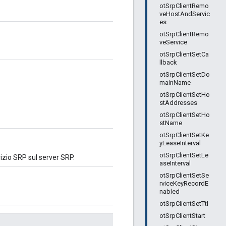
otSrpClientRemo
veHostAndServic
es
otSrpClientRemo
veService
otSrpClientSetCa
llback
otSrpClientSetDo
mainName
otSrpClientSetHo
stAddresses
otSrpClientSetHo
stName
otSrpClientSetKe
yLeaseInterval
otSrpClientSetLe
izio SRP sul server SRP.
aseInterval
otSrpClientSetSe
rviceKeyRecordE
nabled
otSrpClientSetTtl
otSrpClientStart