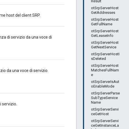
Result
otSrpServerHost
GetAddresses
nome host del client SRP.
otSrpServerHost
GetFullName
otSrpServerHost
GetLeaseInfo
anza di servizio da una voce di
otSrpServerHost
GetNextService
otSrpServerHostI
sDeleted
otSrpServerHost
MatchesFullNam
izio da una voce di servizio.
e
otSrpServerIsAut
oEnableMode
otSrpServerParse
SubTypeService
Name
 servizio.
otSrpServerServi
ceGetHost
otSrpServerServi
ceGetInstanceLa