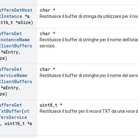
uffers
Get
Host
char *
t
Instance
*a
Restituisce il buffer di stringa da utilizzare per il 
t16
_
t *a
Size)
uffers
Get
char *
Instance
Name
Restituisce il buffer di stringhe per il nome dell'ist
Client
Buffers
servizio.
*a
Entry
,
ze)
uffers
Get
char *
Service
Name
Restituisce il buffer di stringhe per il nome del serv
Client
Buffers
*a
Entry
,
ze)
uffers
Get
uint8_t *
Txt
Buffer
(
ot
Restituisce il buffer per il record TXT da una voce di
fers
Service
,
uint16
_
t *a