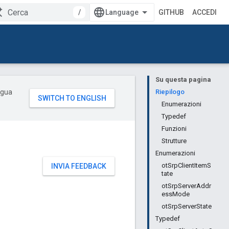
/
GITHUB
ACCEDI
Su questa pagina
ingua
Riepilogo
Enumerazioni
Typedef
Funzioni
Strutture
Enumerazioni
otSrpClientItemS
INVIA FEEDBACK
tate
otSrpServerAddr
essMode
otSrpServerState
Typedef