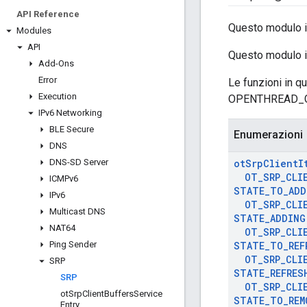
API Reference
Questo modulo in
Modules
API
Questo modulo inc
Add-Ons
Error
Le funzioni in q
Execution
OPENTHREAD_C
IPv6 Networking
BLE Secure
Enumerazioni
DNS
DNS-SD Server
ot
Srp
Client
I
OT
_
SRP
_
CLI
ICMPv6
STATE
_
TO
_
ADD
IPv6
OT
_
SRP
_
CLI
Multicast DNS
STATE
_
ADDING
NAT64
OT
_
SRP
_
CLI
Ping Sender
STATE
_
TO
_
REF
OT
_
SRP
_
CLI
SRP
STATE
_
REFRES
SRP
OT
_
SRP
_
CLI
ot
Srp
Client
Buffers
Service
STATE
_
TO
_
REM
Entry