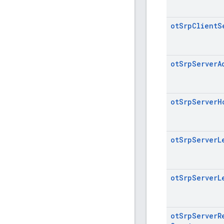
ot
Srp
Client
S
ot
Srp
Server
A
ot
Srp
Server
H
ot
Srp
Server
L
ot
Srp
Server
L
ot
Srp
Server
R