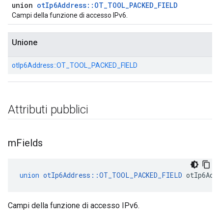
union
otIp6Address::OT_TOOL_PACKED_FIELD
Campi della funzione di accesso IPv6.
Unione
otIp6Address::
OT_TOOL_PACKED_FIELD
Attributi pubblici
m
Fields
union
otIp6Address
::
OT_TOOL_PACKED_FIELD
 otIp6Add
Campi della funzione di accesso IPv6.