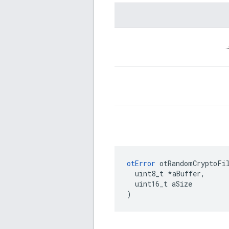
.
otError
 otRandomCryptoFi
  uint8_t 
*
aBuffer
,
  uint16_t aSize
)