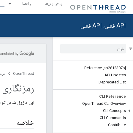
بستر، زمینه
راهنما
API فعلی، API فعلی
Reference [ab2812307b]
OpenThread
مرج
API Updates
Deprecated List
رمزنگاری RNG
CLI Reference
این ماژول شامل تواب
Open
Thread CLI Overview
CLI Concepts
CLI Commands
خلاصه
Contribute