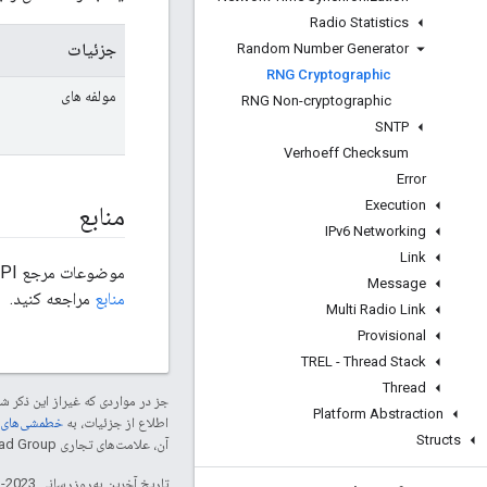
Radio Statistics
جزئیات
Random Number Generator
RNG Cryptographic
مولفه های
RNG Non-cryptographic
SNTP
Verhoeff Checksum
Error
Execution
منابع
IPv6 Networking
Link
موضوعات مرجع OpenThread API از کد منبع موجود در
Message
منابع
مراجعه کنید.
Multi Radio Link
Provisional
TREL - Thread Stack
Thread
جز در مواردی که غیراز این ذکر
Platform Abstraction
اطلاع از جزئیات، به
خطمشی‌های سایت elopers
Structs
آن، علامت‌های تجاری Thread Group هستند و تحت پروانه استفاده می‌شوند.
تاریخ آخرین به‌روزرسانی 2023-12-01 به‌وقت ساعت هماهنگ جهانی.