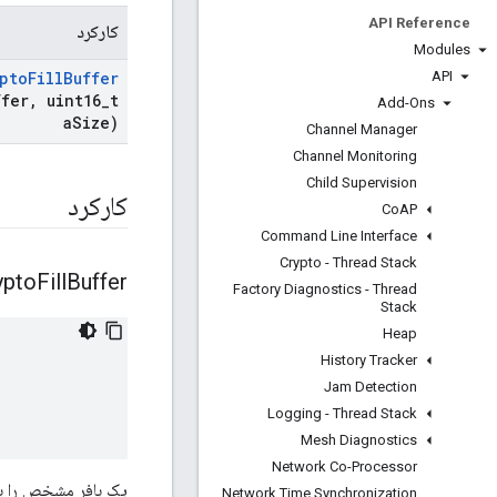
API Reference
کارکرد
Modules
API
pto
Fill
Buffer
ffer
,
uint16
_
t
Add-Ons
a
Size)
Channel Manager
Channel Monitoring
Child Supervision
کارکرد
Co
AP
Command Line Interface
Crypto - Thread Stack
ypto
Fill
Buffer
Factory Diagnostics - Thread
Stack
Heap
History Tracker
Jam Detection
Logging - Thread Stack
Mesh Diagnostics
Network Co-Processor
یک بافر مشخص را با
Network Time Synchronization