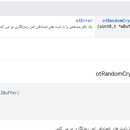
otError
ot
Random
Cry
(uint8
_
t *a
Bu
یک بافر مشخص را با بایت های تصادفی امن رمزنگاری پر می کند
ot
Random
Cr
llBuffer
(
 بایت های تصادفی امن رمزنگاری پر می کند.