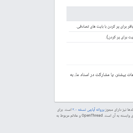
افر برای پر کردن با بایت های تصادفی.
ایت برای پر کردن).
 بیشتر، یا مشارکت در اسناد ما، به
دها نیز دارای مجوز
پروانه آپاچی نسخه ۲.۰
است. برای
مراجعه کنید. جاوا علامت تجاری ثبت‌شده Oracle و/یا شرکت‌های وابسته به آن است. ‫OpenThread و علائم مربوط به