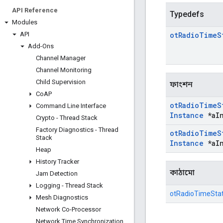
API Reference
Typedefs
Modules
API
ot
Radio
Time
S
Add-Ons
Channel Manager
Channel Monitoring
Child Supervision
ফাংশন
Co
AP
ot
Radio
Time
S
Command Line Interface
Instance
*a
I
Crypto - Thread Stack
Factory Diagnostics - Thread
ot
Radio
Time
S
Stack
Instance
*a
I
Heap
History Tracker
কাঠামো
Jam Detection
Logging - Thread Stack
otRadioTimeSta
Mesh Diagnostics
Network Co-Processor
Network Time Synchronization