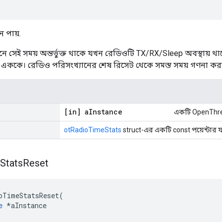
 পায়.
ে সেই সময় অন্তর্ভুক্ত থাকে যখন রেডিওটি TX/RX/Sleep অবস্থায় থ
র এককে। রেডিও পরিসংখ্যানের শেষ রিসেট থেকে সমস্ত সময় গণনা করা
[in] a
Instance
একটি OpenThrea
otRadioTimeStats
struct-এর একটি const পয়েন্টার 
Stats
Reset
oTimeStatsReset
(
e
*
aInstance