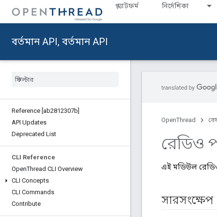
প্ল্যাটফর্ম
নির্দেশিকা
বর্তমান API, বর্তমান API
Reference [ab2812307b]
OpenThread
রেফ
API Updates
Deprecated List
রেডিও প
CLI Reference
এই মডিউল রেডিও প
Open
Thread CLI Overview
CLI Concepts
CLI Commands
সারসংক্ষেপ
Contribute