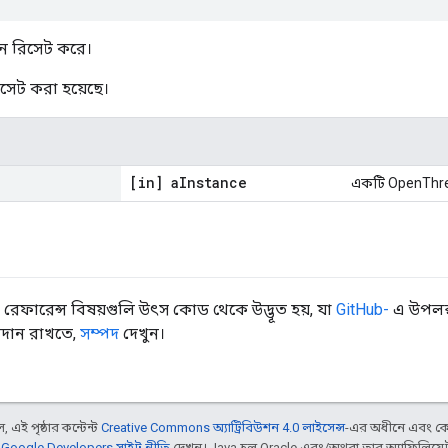
ন রিসেট করে।
িসেট করা হয়েছে।
[in] a
Instance
একটি OpenThrea
রেফারেন্স বিষয়গুলি উৎস কোড থেকে উদ্ভূত হয়, যা
GitHub-
এ উপলব্
বদান রাখতে,
সম্পদ
দেখুন।
 এই পৃষ্ঠার কন্টেন্ট
Creative Commons অ্যাট্রিবিউশন 4.0 লাইসেন্স
-এর অধীনে এবং কো
,
Google Developers সাইট নীতি
দেখুন। Java হল Oracle এবং/অথবা তার অ্যাফিলিয়েট স