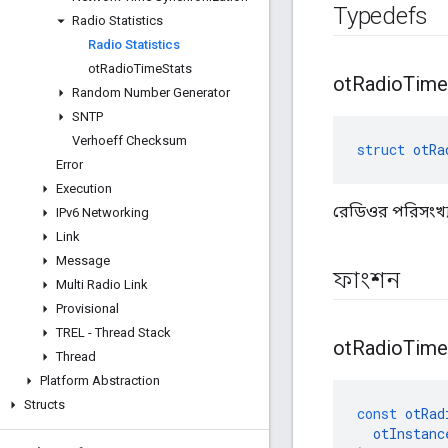
Typedefs
Radio Statistics
Radio Statistics
ot
Radio
Time
Stats
ot
Radio
Time
Random Number Generator
SNTP
Verhoeff Checksum
struct
otRa
Error
Execution
রেডিওর পরিসংখ্য
IPv6 Networking
Link
Message
ফাংশন
Multi Radio Link
Provisional
TREL - Thread Stack
ot
Radio
Time
Thread
Platform Abstraction
Structs
const
otRad
otInstanc