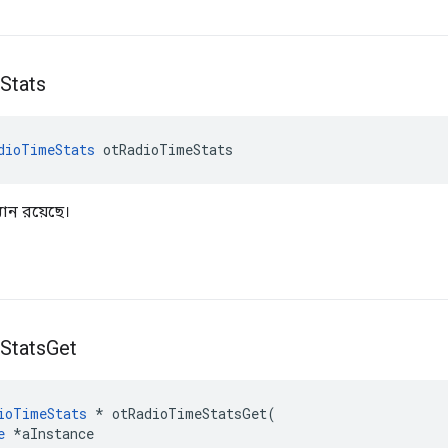
Stats
dioTimeStats
 otRadioTimeStats
ান রয়েছে।
Stats
Get
ioTimeStats
*
 otRadioTimeStatsGet
(
e
*
aInstance