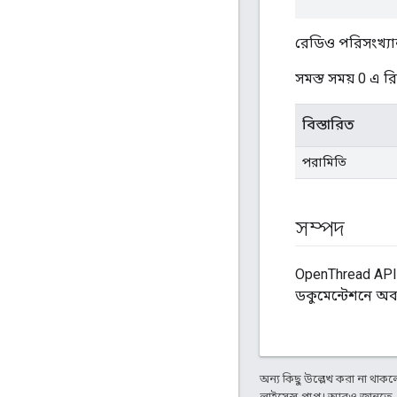
রেডিও পরিসংখ্যা
সমস্ত সময় 0 এ র
বিস্তারিত
পরামিতি
সম্পদ
OpenThread API 
ডকুমেন্টেশনে অ
অন্য কিছু উল্লেখ করা না থাকলে,
লাইসেন্স প্রাপ্ত। আরও জানতে