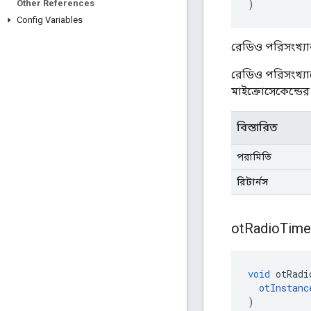
)
Other References
Config Variables
রেডিও পরিসংখ্যান
রেডিও পরিসংখ্যান
মাইক্রোসেকেন্ডে
বিস্তারিত
পরামিতি
রিটার্নস
ot
Radio
Time
void
 otRadi
otInstanc
)