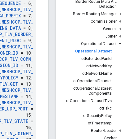
Border Router Multi AIL
SEQUENCE
= 6
,
Detection
_
MESHCOP
_
TLV
_
Border Routing Manager
CALPREFIX
= 7
,
Commissioner
_
MESHCOP
_
TLV
_
ING
_
DATA
= 8
,
General
P
_
TLV
_
BORDER
_
Joiner
ENT
_
RLOC
= 9
,
Operational Dataset
_
MESHCOP
_
TLV
_
Operational Dataset
ONER
_
ID
= 10
,
ot
Extended
Pan
Id
COP
_
TLV
_
COMM
_
SION
_
ID
= 11
,
ot
Network
Key
_
MESHCOP
_
TLV
_
ot
Network
Name
YPOLICY
= 12
,
ot
Operational
Dataset
TLV
_
GET
= 13
,
ot
Operational
Dataset
_
MESHCOP
_
TLV
_
Components
MESTAMP
= 14
,
ot
Operational
Dataset
Tlvs
_
MESHCOP
_
TLV
_
ot
Pskc
ER
_
UDP
_
PORT
=
15
,
ot
Security
Policy
P
_
TLV
_
STATE
=
ot
Timestamp
16
,
Router
/
Leader
P
_
TLV
_
JOINER
_
Seeker