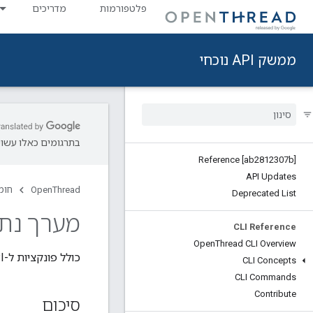
פלטפורמות
מדריכים
ממשק API נוכחי
בתרגומים כאלו עשויו
Reference [ab2812307b]
API Updates
OpenThread
חומ
Deprecated List
מערך נתו
CLI Reference
Open
Thread CLI Overview
כולל פונקציות ל-API של מערך הנתונים התפעולי.
CLI Concepts
CLI Commands
Contribute
סיכום