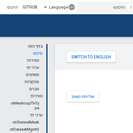
/
GITHUB
היכנס
בדף הזה
סיכום
ספירות
ערכי דף
משתנים
פונקציות
מבנים
ספירות
שליחת משוב
otMeshcopTlvTy
pe
ערכי דף
otChannelMask
otDatasetMgmtS