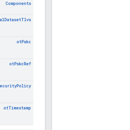
Components
al
Dataset
Tlvs
ot
Pskc
ot
Pskc
Ref
ecurity
Policy
ot
Timestamp