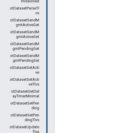
missioned
otDatasetParseTl
vs
otDatasetSendM
gmtActiveGet
otDatasetSendM
gmtActiveSet
otDatasetSendM
gmtPendingGet
otDatasetSendM
gmtPendingSet
otDatasetSetActi
ve
otDatasetSetActi
veTlvs
otDatasetSetDel
ayTimerMinimal
otDatasetSetPen
ding
otDatasetSetPen
dingTlvs
otDatasetUpdate
Tlvs