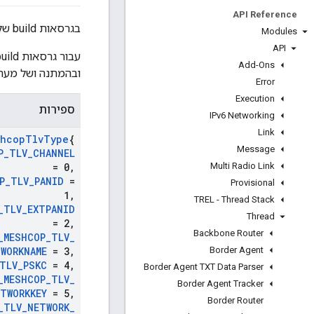
API Reference
בגרסאות build של FTD בלבד, Dataset Updater כולל פונקציות לניהול עדכונים של מערכי נתונים.
Modules
API
Add-Ons
ובהמתנה ושל מערכי נתונים מס
Error
Execution
ספירות
IPv6 Networking
Link
shcop
Tlv
Type
{
Message
P
_
TLV
_
CHANNEL
Multi Radio Link
= 0
,
P
_
TLV
_
PANID
=
Provisional
1
,
TREL - Thread Stack
_
TLV
_
EXTPANID
Thread
= 2
,
Backbone Router
_
MESHCOP
_
TLV
_
Border Agent
WORKNAME
= 3
,
TLV
_
PSKC
= 4
,
Border Agent TXT Data Parser
_
MESHCOP
_
TLV
_
Border Agent Tracker
TWORKKEY
= 5
,
Border Router
_
TLV
_
NETWORK
_