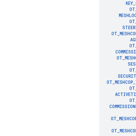
KEY
_
OT
MESHLO
OT
STEER
OT
_
MESHCO
AG
OT
COMMISSI
OT
_
MESH
SES
OT
SECURIT
OT
_
MESHCOP
_
OT
ACTIVETI
OT
COMMISSION
OT
_
MESHCO
OT
_
MESHCO