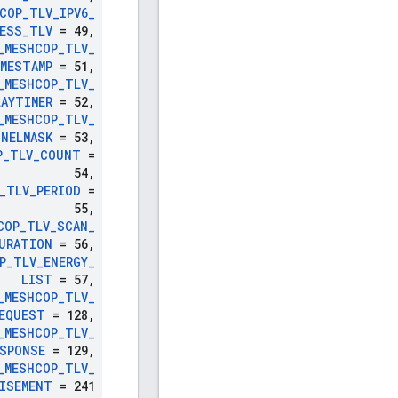
COP
_
TLV
_
IPV6
_
ESS
_
TLV
= 49
,
_
MESHCOP
_
TLV
_
MESTAMP
= 51
,
_
MESHCOP
_
TLV
_
LAYTIMER
= 52
,
_
MESHCOP
_
TLV
_
NELMASK
= 53
,
P
_
TLV
_
COUNT
=
54
,
_
TLV
_
PERIOD
=
55
,
COP
_
TLV
_
SCAN
_
URATION
= 56
,
P
_
TLV
_
ENERGY
_
LIST
= 57
,
_
MESHCOP
_
TLV
_
EQUEST
= 128
,
_
MESHCOP
_
TLV
_
ESPONSE
= 129
,
_
MESHCOP
_
TLV
_
ISEMENT
= 241