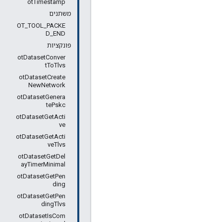
otTimestamp
משתנים
OT_TOOL_PACKE
D_END
פונקציות
otDatasetConver
tToTlvs
otDatasetCreate
NewNetwork
otDatasetGenera
tePskc
otDatasetGetActi
ve
otDatasetGetActi
veTlvs
otDatasetGetDel
ayTimerMinimal
otDatasetGetPen
ding
otDatasetGetPen
dingTlvs
otDatasetIsCom