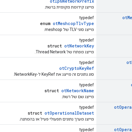
otIp6NetworkPrefix
מייצג קידומת מקומית ברשת.
ot
M
typedef
enum
otMeshcopTlvType
מייצג סוגי TLV של meshcop.
typedef
struct
otNetworkKey
מייצג מפתח של Thread Network.
ot
typedef
otCryptoKeyRef
סוג נתונים זה מייצג את KeyRef ל-NetworkKey.
typedef
struct
otNetworkName
מייצג שם של רשת.
ot
Opera
typedef
struct
otOperationalDataset
מייצג מערך נתונים תפעולי פעיל או בהמתנה.
ot
Opera
typedef