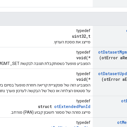
typedef
uint32_t
מייצג את מסכת הערוץ.
ot
Dataset
Mgm
typedef
void(*
(ot
Error a
R
המצביע מופעל כשמתקבלת תגובה לבקשת MGMT_SET או כשתם הזמן הקצוב לתפוגה.
ot
Dataset
Upd
typedef
void(*
(ot
Error a
המצביע הזה של פונקציית קריאה חוזרת מופעל בסיום בק
על סטטוס הצלחה או כשל של הבקשה לעדכון מערך נתונ
ot
typedef
struct
otExtendedPanId
מייצג מזהה של מספר חשבון קבוע (PAN) מורחב.
ot
Me
typedef