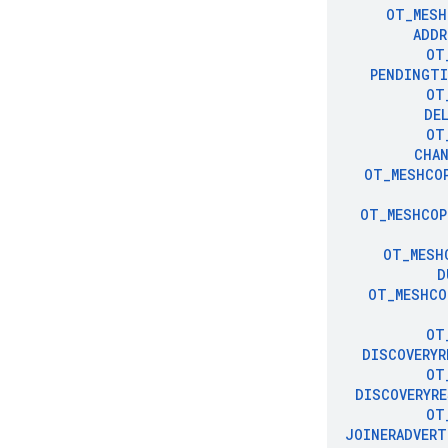
OT
_
MESH
ADDR
OT
PENDINGTI
OT
DE
OT
CHAN
OT
_
MESHCO
OT
_
MESHCOP
OT
_
MESH
D
OT
_
MESHCO
OT
DISCOVERYR
OT
DISCOVERYR
OT
JOINERADVERT