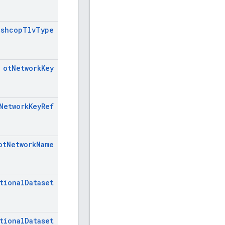
eshcop
Tlv
Type
ot
Network
Key
Network
Key
Ref
ot
Network
Name
tional
Dataset
tional
Dataset