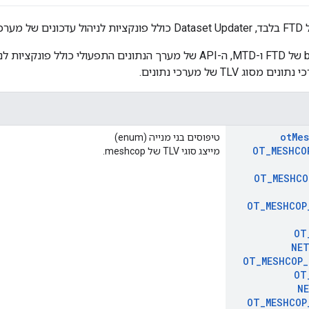
עבור גרסאות build של FTD ו-MTD, ה-API של מערך הנתונים התפעולי כול
וג TLV של מערכי נתונים.
ot
Me
טיפוסים בני מנייה (enum)
OT
_
MESHCO
מייצג סוגי TLV של meshcop.
OT
_
MESHCO
OT
_
MESHCOP
OT
NET
OT
_
MESHCOP
_
OT
NE
OT
_
MESHCOP