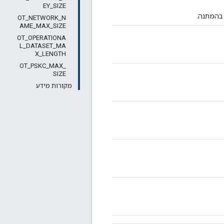
EY_SIZE
 בהמתנה.
OT_NETWORK_N
AME_MAX_SIZE
OT_OPERATIONA
L_DATASET_MA
X_LENGTH
OT_PSKC_MAX_
SIZE
מקורות מידע