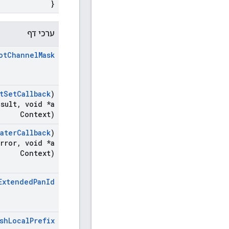
}
ערכי דף
ot
Channel
Mask
t
Set
Callback
)
esult
,
void *a
Context)
ater
Callback
)
Error
,
void *a
Context)
Extended
Pan
Id
sh
Local
Prefix