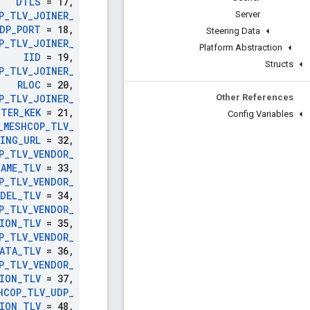
DTLS
= 17
,
Server
P
_
TLV
_
JOINER
_
DP
_
PORT
= 18
,
Steering Data
P
_
TLV
_
JOINER
_
Platform Abstraction
IID
= 19
,
Structs
P
_
TLV
_
JOINER
_
RLOC
= 20
,
Other References
P
_
TLV
_
JOINER
_
UTER
_
KEK
= 21
,
Config Variables
_
MESHCOP
_
TLV
_
NING
_
URL
= 32
,
P
_
TLV
_
VENDOR
_
NAME
_
TLV
= 33
,
P
_
TLV
_
VENDOR
_
DEL
_
TLV
= 34
,
P
_
TLV
_
VENDOR
_
ION
_
TLV
= 35
,
P
_
TLV
_
VENDOR
_
ATA
_
TLV
= 36
,
P
_
TLV
_
VENDOR
_
ION
_
TLV
= 37
,
HCOP
_
TLV
_
UDP
_
ION
_
TLV
= 48
,