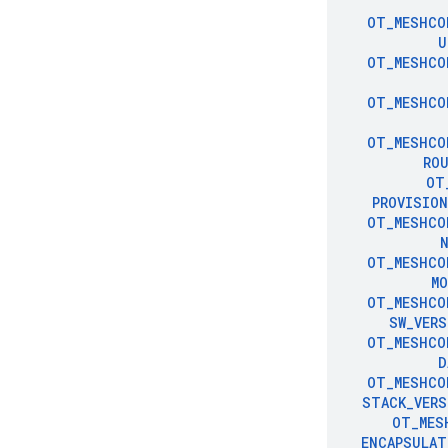
OT
_
MESHCO
U
OT
_
MESHCO
OT
_
MESHCO
OT
_
MESHCO
RO
OT
PROVISIO
OT
_
MESHCO
OT
_
MESHCO
MO
OT
_
MESHCO
SW
_
VERS
OT
_
MESHCO
D
OT
_
MESHCO
STACK
_
VERS
OT
_
MES
ENCAPSULAT