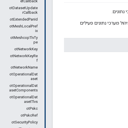
etCallback
otDatasetUpdate
rCallback
otExtendedPanId
ל פונקציות לניהול מערכי נתונים פעילים
otMeshLocalPref
ix
otMeshcopTlvTy
pe
otNetworkKey
otNetworkKeyRe
f
otNetworkName
otOperationalDat
aset
otOperationalDat
asetComponents
otOperationalDat
asetTlvs
otPskc
otPskcRef
otSecurityPolicy