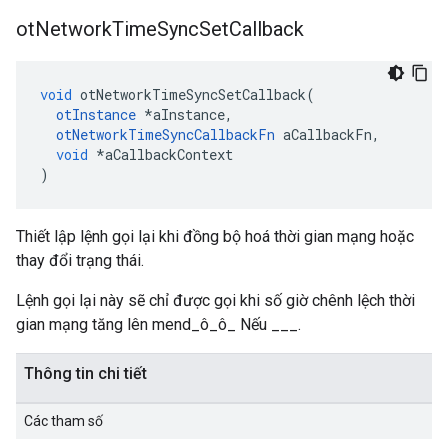
ot
Network
Time
Sync
Set
Callback
void
 otNetworkTimeSyncSetCallback
(
otInstance
*
aInstance
,
otNetworkTimeSyncCallbackFn
 aCallbackFn
,
void
*
aCallbackContext
)
Thiết lập lệnh gọi lại khi đồng bộ hoá thời gian mạng hoặc
thay đổi trạng thái.
Lệnh gọi lại này sẽ chỉ được gọi khi số giờ chênh lệch thời
gian mạng tăng lên mend_ô_ô_ Nếu ___.
Thông tin chi tiết
Các tham số