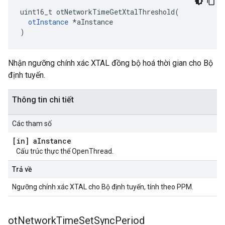
uint16_t otNetworkTimeGetXtalThreshold
(
otInstance
*
aInstance
)
Nhận ngưỡng chính xác XTAL đồng bộ hoá thời gian cho Bộ
định tuyến.
Thông tin chi tiết
Các tham số
[in] a
Instance
Cấu trúc thực thể OpenThread.
Trả về
Ngưỡng chính xác XTAL cho Bộ định tuyến, tính theo PPM.
ot
Network
Time
Set
Sync
Period