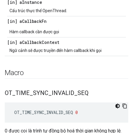
[in] a
Instance
Cấu trúc thực thể OpenThread.
[in] a
Callback
Fn
Hàm callback cần được gọi
[in] a
Callback
Context
Ngữ cảnh sẽ được truyền đến hàm callback khi gọi
Macro
OT
_
TIME
_
SYNC
_
INVALID
_
SEQ
 OT_TIME_SYNC_INVALID_SEQ 
0
0 được coi là trình tự đồng bộ hoá thời gian không hợp lệ.