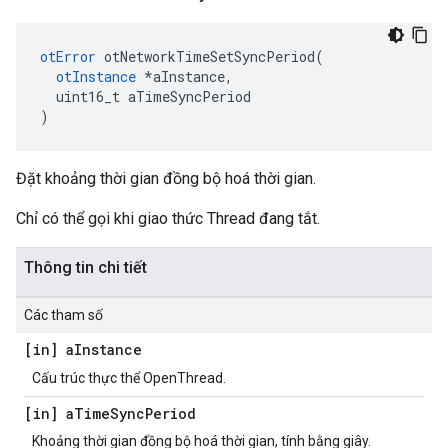
otError
 otNetworkTimeSetSyncPeriod
(
otInstance
*
aInstance
,
  uint16_t aTimeSyncPeriod
)
Đặt khoảng thời gian đồng bộ hoá thời gian.
Chỉ có thể gọi khi giao thức Thread đang tắt.
Thông tin chi tiết
Các tham số
[in] a
Instance
Cấu trúc thực thể OpenThread.
[in] a
Time
Sync
Period
Khoảng thời gian đồng bộ hoá thời gian, tính bằng giây.