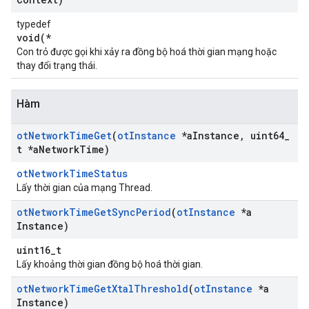
typedef
void(*
Con trỏ được gọi khi xảy ra đồng bộ hoá thời gian mạng hoặc
thay đổi trạng thái.
Hàm
ot
Network
Time
Get
(
ot
Instance
*a
Instance
,
uint64
_
t *a
Network
Time)
otNetworkTimeStatus
Lấy thời gian của mạng Thread.
ot
Network
Time
Get
Sync
Period
(
ot
Instance
*a
Instance)
uint16_t
Lấy khoảng thời gian đồng bộ hoá thời gian.
ot
Network
Time
Get
Xtal
Threshold
(
ot
Instance
*a
Instance)