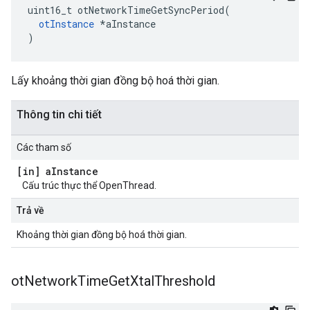
uint16_t otNetworkTimeGetSyncPeriod
(
otInstance
*
aInstance
)
Lấy khoảng thời gian đồng bộ hoá thời gian.
Thông tin chi tiết
Các tham số
[in] a
Instance
Cấu trúc thực thể OpenThread.
Trả về
Khoảng thời gian đồng bộ hoá thời gian.
ot
Network
Time
Get
Xtal
Threshold