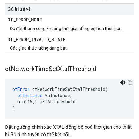
Giá trị trả về
OT
_
ERROR
_
NONE
Đã đặt thành công khoảng thời gian đồng bộ hoá thời gian.
OT
_
ERROR
_
INVALID
_
STATE
Các giao thức luồng đang bật.
ot
Network
Time
Set
Xtal
Threshold
otError
 otNetworkTimeSetXtalThreshold
(
otInstance
*
aInstance
,
  uint16_t aXTALThreshold
)
Đặt ngưỡng chính xác XTAL đồng bộ hoá thời gian cho thiết
bị Bộ định tuyến có thể kết nối.