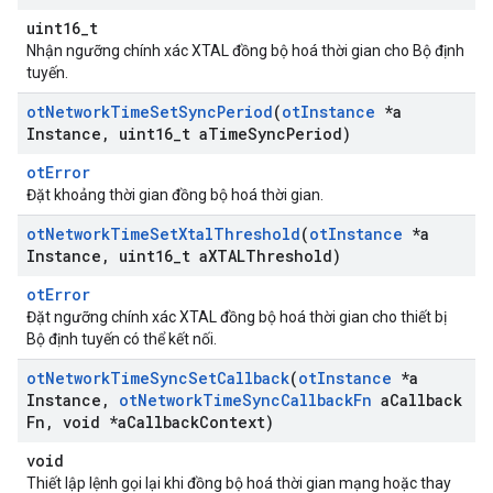
uint16_t
Nhận ngưỡng chính xác XTAL đồng bộ hoá thời gian cho Bộ định
tuyến.
ot
Network
Time
Set
Sync
Period
(
ot
Instance
*a
Instance
,
uint16
_
t a
Time
Sync
Period)
otError
Đặt khoảng thời gian đồng bộ hoá thời gian.
ot
Network
Time
Set
Xtal
Threshold
(
ot
Instance
*a
Instance
,
uint16
_
t a
XTALThreshold)
otError
Đặt ngưỡng chính xác XTAL đồng bộ hoá thời gian cho thiết bị
Bộ định tuyến có thể kết nối.
ot
Network
Time
Sync
Set
Callback
(
ot
Instance
*a
Instance
,
ot
Network
Time
Sync
Callback
Fn
a
Callback
Fn
,
void *a
Callback
Context)
void
Thiết lập lệnh gọi lại khi đồng bộ hoá thời gian mạng hoặc thay