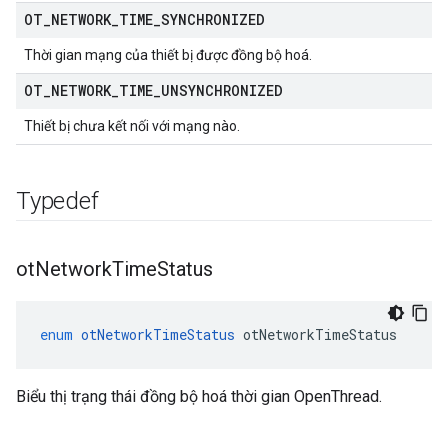
OT
_
NETWORK
_
TIME
_
SYNCHRONIZED
Thời gian mạng của thiết bị được đồng bộ hoá.
OT
_
NETWORK
_
TIME
_
UNSYNCHRONIZED
Thiết bị chưa kết nối với mạng nào.
Typedef
ot
Network
Time
Status
enum
otNetworkTimeStatus
 otNetworkTimeStatus
Biểu thị trạng thái đồng bộ hoá thời gian OpenThread.