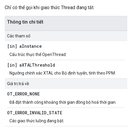
Chỉ có thể gọi khi giao thức Thread đang tắt.
Thông tin chi tiết
Các tham số
[in] a
Instance
Cấu trúc thực thể OpenThread.
[in] a
XTALThreshold
Ngưỡng chính xác XTAL cho Bộ định tuyến, tính theo PPM.
Giá trị trả về
OT
_
ERROR
_
NONE
Đã đặt thành công khoảng thời gian đồng bộ hoá thời gian.
OT
_
ERROR
_
INVALID
_
STATE
Các giao thức luồng đang bật.