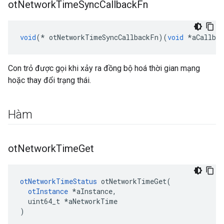
ot
Network
Time
Sync
Callback
Fn
void
(*
 otNetworkTimeSyncCallbackFn
)(
void
*
aCallbac
Con trỏ được gọi khi xảy ra đồng bộ hoá thời gian mạng
hoặc thay đổi trạng thái.
Hàm
ot
Network
Time
Get
otNetworkTimeStatus
 otNetworkTimeGet
(
otInstance
*
aInstance
,
  uint64_t 
*
aNetworkTime
)