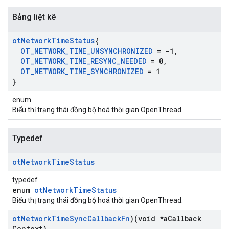
Bảng liệt kê
ot
Network
Time
Status
{
OT
_
NETWORK
_
TIME
_
UNSYNCHRONIZED
= -1
,
OT
_
NETWORK
_
TIME
_
RESYNC
_
NEEDED
= 0
,
OT
_
NETWORK
_
TIME
_
SYNCHRONIZED
= 1
}
enum
Biểu thị trạng thái đồng bộ hoá thời gian OpenThread.
Typedef
ot
Network
Time
Status
typedef
enum
otNetworkTimeStatus
Biểu thị trạng thái đồng bộ hoá thời gian OpenThread.
ot
Network
Time
Sync
Callback
Fn
)(void *a
Callback
Context)