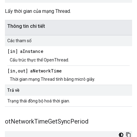
Lấy thời gian của mạng Thread.
Thông tin chi tiết
Các tham số
[in] a
Instance
Cấu trúc thực thể OpenThread.
[in
,
out] a
Network
Time
Thời gian mạng Thread tính bằng micrô giây.
Trả về
Trạng thái đồng bộ hoá thời gian.
ot
Network
Time
Get
Sync
Period