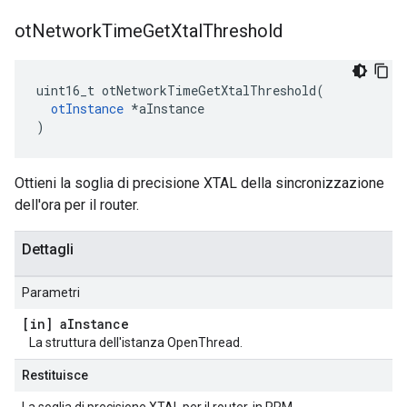
ot
Network
Time
Get
Xtal
Threshold
uint16_t otNetworkTimeGetXtalThreshold
(
otInstance
*
aInstance
)
Ottieni la soglia di precisione XTAL della sincronizzazione
dell'ora per il router.
Dettagli
Parametri
[in] a
Instance
La struttura dell'istanza OpenThread.
Restituisce