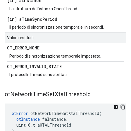
[in] a
Instance
La struttura dell'istanza OpenThread.
[in] a
Time
Sync
Period
Il periodo di sincronizzazione temporale, in secondi.
Valori restituiti
OT
_
ERROR
_
NONE
Periodo di sincronizzazione temporale impostato.
OT
_
ERROR
_
INVALID
_
STATE
I protocolli Thread sono abilitati.
ot
Network
Time
Set
Xtal
Threshold
otError
 otNetworkTimeSetXtalThreshold
(
otInstance
*
aInstance
,
  uint16_t aXTALThreshold
)