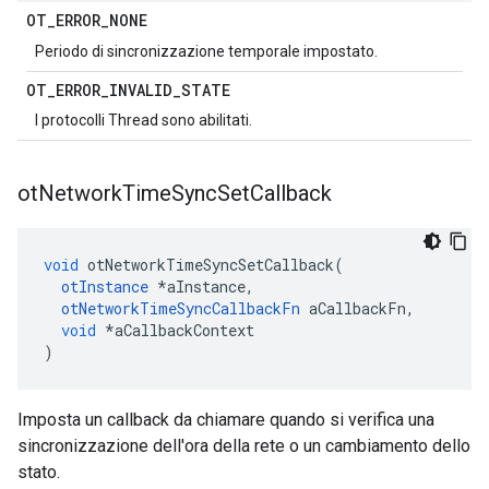
OT
_
ERROR
_
NONE
Periodo di sincronizzazione temporale impostato.
OT
_
ERROR
_
INVALID
_
STATE
I protocolli Thread sono abilitati.
ot
Network
Time
Sync
Set
Callback
void
 otNetworkTimeSyncSetCallback
(
otInstance
*
aInstance
,
otNetworkTimeSyncCallbackFn
 aCallbackFn
,
void
*
aCallbackContext
)
Imposta un callback da chiamare quando si verifica una
sincronizzazione dell'ora della rete o un cambiamento dello
stato.