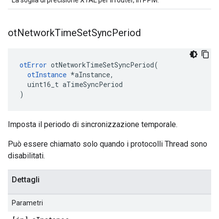
La soglia di precisione XTAL per il router, in PPM.
ot
Network
Time
Set
Sync
Period
otError
 otNetworkTimeSetSyncPeriod
(
otInstance
*
aInstance
,
  uint16_t aTimeSyncPeriod
)
Imposta il periodo di sincronizzazione temporale.
Può essere chiamato solo quando i protocolli Thread sono
disabilitati.
Dettagli
Parametri