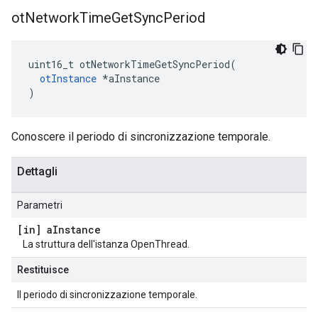
ot
Network
Time
Get
Sync
Period
uint16_t otNetworkTimeGetSyncPeriod
(
otInstance
*
aInstance
)
Conoscere il periodo di sincronizzazione temporale.
Dettagli
Parametri
[in] a
Instance
La struttura dell'istanza OpenThread.
Restituisce
Il periodo di sincronizzazione temporale.