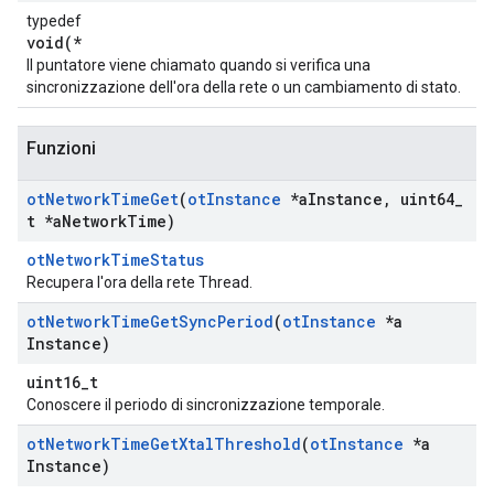
typedef
void(*
Il puntatore viene chiamato quando si verifica una
sincronizzazione dell'ora della rete o un cambiamento di stato.
Funzioni
ot
Network
Time
Get
(
ot
Instance
*a
Instance
,
uint64
_
t *a
Network
Time)
otNetworkTimeStatus
Recupera l'ora della rete Thread.
ot
Network
Time
Get
Sync
Period
(
ot
Instance
*a
Instance)
uint16_t
Conoscere il periodo di sincronizzazione temporale.
ot
Network
Time
Get
Xtal
Threshold
(
ot
Instance
*a
Instance)