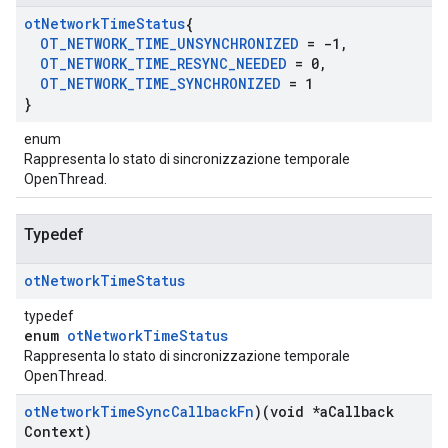
ot
Network
Time
Status
{
OT
_
NETWORK
_
TIME
_
UNSYNCHRONIZED
= -1
,
OT
_
NETWORK
_
TIME
_
RESYNC
_
NEEDED
= 0
,
OT
_
NETWORK
_
TIME
_
SYNCHRONIZED
= 1
}
enum
Rappresenta lo stato di sincronizzazione temporale
OpenThread.
Typedef
ot
Network
Time
Status
typedef
enum
otNetworkTimeStatus
Rappresenta lo stato di sincronizzazione temporale
OpenThread.
ot
Network
Time
Sync
Callback
Fn
)(void *a
Callback
Context)