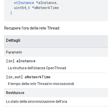
otInstance
*
aInstance
,
  uint64_t 
*
aNetworkTime
)
Recupera l'ora della rete Thread.
Dettagli
Parametri
[in] a
Instance
La struttura dell'istanza OpenThread.
[in
,
out] a
Network
Time
Il tempo della rete Thread in microsecondi.
Restituisce
Lo stato della sincronizzazione dell'ora.