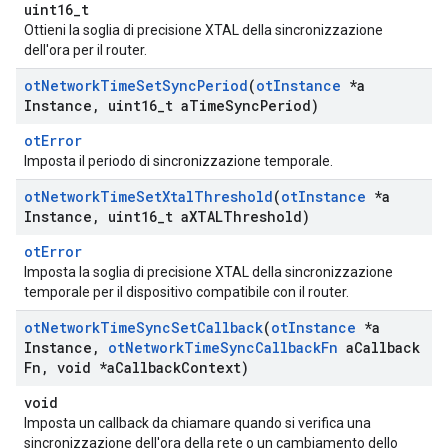
uint16_t
Ottieni la soglia di precisione XTAL della sincronizzazione
dell'ora per il router.
ot
Network
Time
Set
Sync
Period
(
ot
Instance
*a
Instance
,
uint16
_
t a
Time
Sync
Period)
otError
Imposta il periodo di sincronizzazione temporale.
ot
Network
Time
Set
Xtal
Threshold
(
ot
Instance
*a
Instance
,
uint16
_
t a
XTALThreshold)
otError
Imposta la soglia di precisione XTAL della sincronizzazione
temporale per il dispositivo compatibile con il router.
ot
Network
Time
Sync
Set
Callback
(
ot
Instance
*a
Instance
,
ot
Network
Time
Sync
Callback
Fn
a
Callback
Fn
,
void *a
Callback
Context)
void
Imposta un callback da chiamare quando si verifica una
sincronizzazione dell'ora della rete o un cambiamento dello