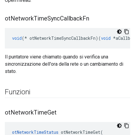
OpenThread.
ot
Network
Time
Sync
Callback
Fn
void
(*
 otNetworkTimeSyncCallbackFn
)(
void
*
aCallbac
Il puntatore viene chiamato quando si verifica una
sincronizzazione dell'ora della rete o un cambiamento di
stato.
Funzioni
ot
Network
Time
Get
otNetworkTimeStatus
 otNetworkTimeGet
(