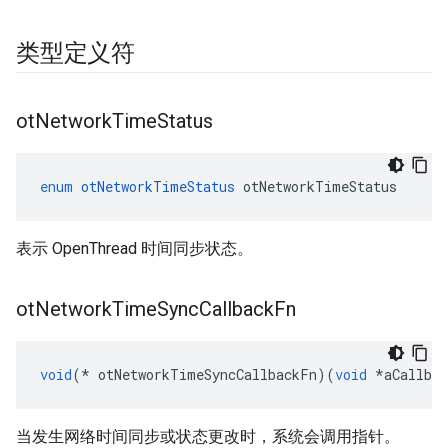
类型定义符
ot
Network
Time
Status
enum
otNetworkTimeStatus
 otNetworkTimeStatus
表示 OpenThread 时间同步状态。
ot
Network
Time
Sync
Callback
Fn
void
(*
 otNetworkTimeSyncCallbackFn
)(
void
*
aCallbac
当发生网络时间同步或状态更改时，系统会调用指针。