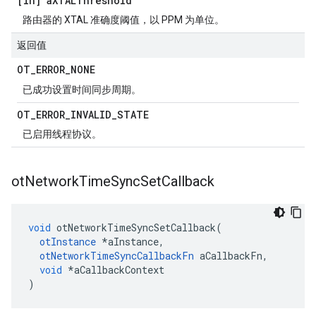
[in] a
XTALThreshold
路由器的 XTAL 准确度阈值，以 PPM 为单位。
返回值
OT
_
ERROR
_
NONE
已成功设置时间同步周期。
OT
_
ERROR
_
INVALID
_
STATE
已启用线程协议。
ot
Network
Time
Sync
Set
Callback
void
 otNetworkTimeSyncSetCallback
(
otInstance
*
aInstance
,
otNetworkTimeSyncCallbackFn
 aCallbackFn
,
void
*
aCallbackContext
)