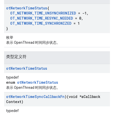
ot
Network
Time
Status
{
OT
_
NETWORK
_
TIME
_
UNSYNCHRONIZED
= -1
,
OT
_
NETWORK
_
TIME
_
RESYNC
_
NEEDED
= 0
,
OT
_
NETWORK
_
TIME
_
SYNCHRONIZED
= 1
}
枚举
表示 OpenThread 时间同步状态。
类型定义符
ot
Network
Time
Status
typedef
enum
otNetworkTimeStatus
表示 OpenThread 时间同步状态。
ot
Network
Time
Sync
Callback
Fn
)(void *a
Callback
Context)
typedef