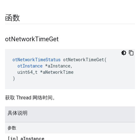
函数
ot
Network
Time
Get
otNetworkTimeStatus
 otNetworkTimeGet
(
otInstance
*
aInstance
,
  uint64_t 
*
aNetworkTime
)
获取 Thread 网络时间。
具体说明
参数
[in] a
Instance