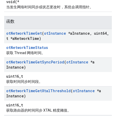
void(*
当发生网络时间同步或状态更改时，系统会调用指针。
函数
ot
Network
Time
Get
(
ot
Instance
*a
Instance
,
uint64
_
t *a
Network
Time)
otNetworkTimeStatus
获取 Thread 网络时间。
ot
Network
Time
Get
Sync
Period
(
ot
Instance
*a
Instance)
uint16_t
获取时间同步时间段。
ot
Network
Time
Get
Xtal
Threshold
(
ot
Instance
*a
Instance)
uint16_t
获取路由器的时间同步 XTAL 精度阈值。