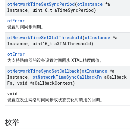
ot
Network
Time
Set
Sync
Period
(
ot
Instance
*a
Instance
,
uint16
_
t a
Time
Sync
Period)
otError
设置时间同步周期。
ot
Network
Time
Set
Xtal
Threshold
(
ot
Instance
*a
Instance
,
uint16
_
t a
XTALThreshold)
otError
为支持路由器的设备设置时间同步 XTAL 精度阈值。
ot
Network
Time
Sync
Set
Callback
(
ot
Instance
*a
Instance
,
ot
Network
Time
Sync
Callback
Fn
a
Callback
Fn
,
void *a
Callback
Context)
void
设置在发生网络时间同步或状态变化时调用的回调。
枚举