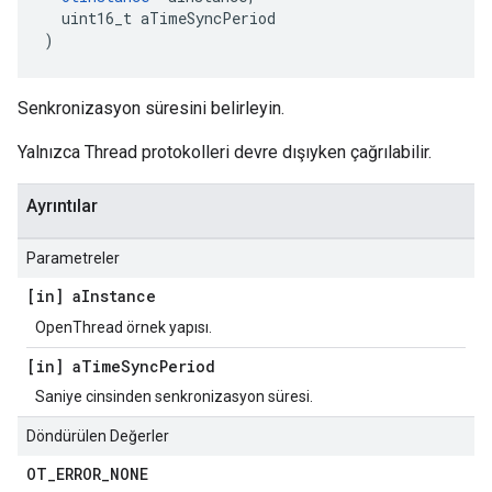
  uint16_t aTimeSyncPeriod
)
Senkronizasyon süresini belirleyin.
Yalnızca Thread protokolleri devre dışıyken çağrılabilir.
Ayrıntılar
Parametreler
[in] a
Instance
OpenThread örnek yapısı.
[in] a
Time
Sync
Period
Saniye cinsinden senkronizasyon süresi.
Döndürülen Değerler
OT
_
ERROR
_
NONE