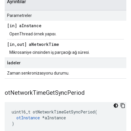
Ayrıntılar
Parametreler
[in] a
Instance
OpenThread örnek yapısı.
[in
,
out] a
Network
Time
Mikrosaniye cinsinden iş parçacığı ağ süresi.
İadeler
Zaman senkronizasyonu durumu.
ot
Network
Time
Get
Sync
Period
uint16_t otNetworkTimeGetSyncPeriod
(
otInstance
*
aInstance
)