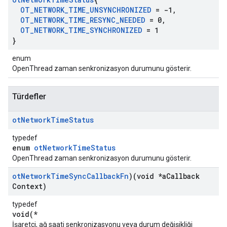
OT
_
NETWORK
_
TIME
_
UNSYNCHRONIZED
= -1
,
OT
_
NETWORK
_
TIME
_
RESYNC
_
NEEDED
= 0
,
OT
_
NETWORK
_
TIME
_
SYNCHRONIZED
= 1
}
enum
OpenThread zaman senkronizasyon durumunu gösterir.
Türdefler
ot
Network
Time
Status
typedef
enum
otNetworkTimeStatus
OpenThread zaman senkronizasyon durumunu gösterir.
ot
Network
Time
Sync
Callback
Fn
)(void *a
Callback
Context)
typedef
void(*
İşaretçi, ağ saati senkronizasyonu veya durum değişikliği