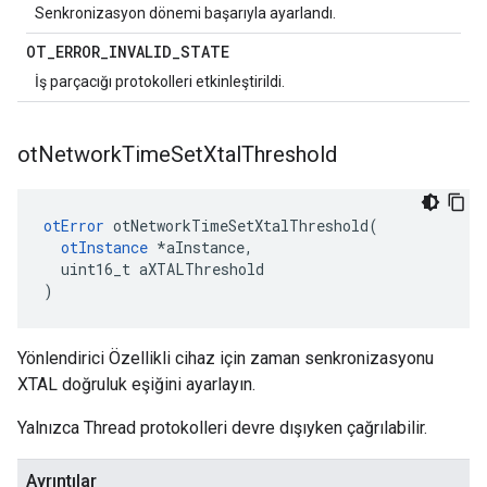
Senkronizasyon dönemi başarıyla ayarlandı.
OT
_
ERROR
_
INVALID
_
STATE
İş parçacığı protokolleri etkinleştirildi.
ot
Network
Time
Set
Xtal
Threshold
otError
 otNetworkTimeSetXtalThreshold
(
otInstance
*
aInstance
,
  uint16_t aXTALThreshold
)
Yönlendirici Özellikli cihaz için zaman senkronizasyonu
XTAL doğruluk eşiğini ayarlayın.
Yalnızca Thread protokolleri devre dışıyken çağrılabilir.
Ayrıntılar