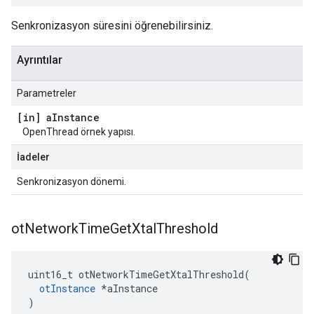
Senkronizasyon süresini öğrenebilirsiniz.
Ayrıntılar
Parametreler
[in] a
Instance
OpenThread örnek yapısı.
İadeler
Senkronizasyon dönemi.
ot
Network
Time
Get
Xtal
Threshold
uint16_t otNetworkTimeGetXtalThreshold
(
otInstance
*
aInstance
)