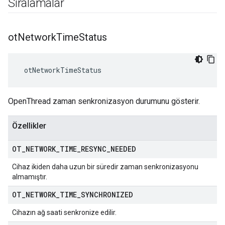
Sıralamalar
ot
Network
Time
Status
 otNetworkTimeStatus
OpenThread zaman senkronizasyon durumunu gösterir.
Özellikler
OT
_
NETWORK
_
TIME
_
RESYNC
_
NEEDED
Cihaz ikiden daha uzun bir süredir zaman senkronizasyonu
almamıştır.
OT
_
NETWORK
_
TIME
_
SYNCHRONIZED
Cihazın ağ saati senkronize edilir.