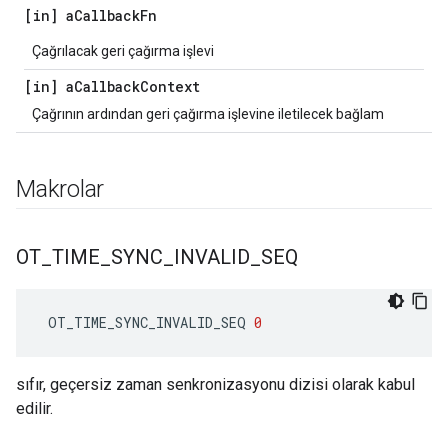
[in] a
Callback
Fn
Çağrılacak geri çağırma işlevi
[in] a
Callback
Context
Çağrının ardından geri çağırma işlevine iletilecek bağlam
Makrolar
OT
_
TIME
_
SYNC
_
INVALID
_
SEQ
 OT_TIME_SYNC_INVALID_SEQ 
0
sıfır, geçersiz zaman senkronizasyonu dizisi olarak kabul
edilir.