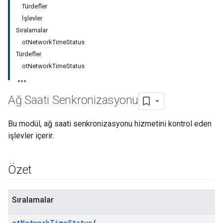
Türdefler
İşlevler
Sıralamalar
otNetworkTimeStatus
Türdefler
otNetworkTimeStatus
Ağ Saati Senkronizasyonu
Bu modül, ağ saati senkronizasyonu hizmetini kontrol eden
işlevler içerir.
Özet
Sıralamalar
ot
Network
Time
Status
{