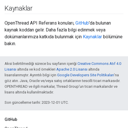
Kaynaklar
OpenThread API Referans konuları,
GitHub
'da bulunan
kaynak koddan gelir. Daha fazla bilgi edinmek veya
dokümanlarımıza katkıda bulunmak için
Kaynaklar
bölümüne
bakın.
Aksi belirtilmediği sürece bu sayfanın içeriği
Creative Commons Atıf 4.0
Lisansı
altında ve kod örnekleri
Apache 2.0 Lisansı
altında
lisanslanmıştır. Ayrıntılı bilgi için
Google Developers Site Politikaları
'na
göz atın. Java, Oracle ve/veya satış ortaklarının tescilli ticari markasıdır.
OPENTHREAD ve ilgili markalar, Thread Group'un ticari markalarıdır ve
lisans altında kullanılmaktadır.
Son güncelleme tarihi: 2023-12-01 UTC.
GitHub