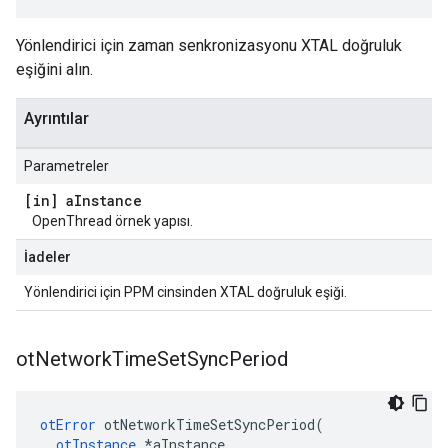
Yönlendirici için zaman senkronizasyonu XTAL doğruluk
eşiğini alın.
Ayrıntılar
Parametreler
[in] a
Instance
OpenThread örnek yapısı.
İadeler
Yönlendirici için PPM cinsinden XTAL doğruluk eşiği.
ot
Network
Time
Set
Sync
Period
otError
 otNetworkTimeSetSyncPeriod
(
otInstance
*
aInstance
,