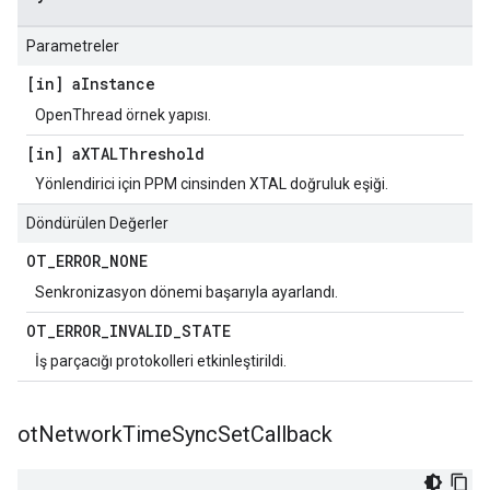
Parametreler
[in] a
Instance
OpenThread örnek yapısı.
[in] a
XTALThreshold
Yönlendirici için PPM cinsinden XTAL doğruluk eşiği.
Döndürülen Değerler
OT
_
ERROR
_
NONE
Senkronizasyon dönemi başarıyla ayarlandı.
OT
_
ERROR
_
INVALID
_
STATE
İş parçacığı protokolleri etkinleştirildi.
ot
Network
Time
Sync
Set
Callback