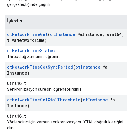
gerçekleştiğinde çağrılır.
İşlevler
ot
Network
Time
Get
(
ot
Instance
*a
Instance
,
uint64
_
t *a
Network
Time)
otNetworkTimeStatus
Thread ağ zamanını öğrenin.
ot
Network
Time
Get
Sync
Period
(
ot
Instance
*a
Instance)
uint16_t
Senkronizasyon süresini öğrenebilirsiniz.
ot
Network
Time
Get
Xtal
Threshold
(
ot
Instance
*a
Instance)
uint16_t
Yönlendirici için zaman senkronizasyonu XTAL doğruluk eşiğini
alın.