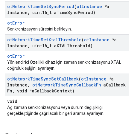
ot
Network
Time
Set
Sync
Period
(
ot
Instance
*a
Instance
,
uint16
_
t a
Time
Sync
Period)
otError
Senkronizasyon süresini belirleyin.
ot
Network
Time
Set
Xtal
Threshold
(
ot
Instance
*a
Instance
,
uint16
_
t a
XTALThreshold)
otError
Yönlendirici Özellikli cihaz için zaman senkronizasyonu XTAL
doğruluk eşiğini ayarlayın.
ot
Network
Time
Sync
Set
Callback
(
ot
Instance
*a
Instance
,
ot
Network
Time
Sync
Callback
Fn
a
Callback
Fn
,
void *a
Callback
Context)
void
Ağ zaman senkronizasyonu veya durum değişikliği
gerçekleştiğinde çağrılacak bir geri arama ayarlayın.