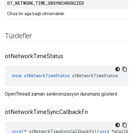
OT
_
NETWORK
_
TIME
_
UNSYNCHRONIZED
Cihaz bir ağa bağlı olmamalıdır.
Türdefler
ot
Network
Time
Status
enum
otNetworkTimeStatus
 otNetworkTimeStatus
OpenThread zaman senkronizasyon durumunu gösterir.
ot
Network
Time
Sync
Callback
Fn
void
(*
 otNetworkTimeSyncCallbackFn
)(
void
*
aCallbac