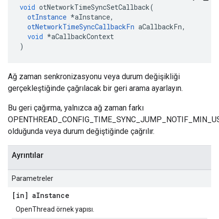
void
 otNetworkTimeSyncSetCallback
(
otInstance
*
aInstance
,
otNetworkTimeSyncCallbackFn
 aCallbackFn
,
void
*
aCallbackContext
)
Ağ zaman senkronizasyonu veya durum değişikliği
gerçekleştiğinde çağrılacak bir geri arama ayarlayın.
Bu geri çağırma, yalnızca ağ zaman farkı
OPENTHREAD_CONFIG_TIME_SYNC_JUMP_NOTIF_MIN_U
olduğunda veya durum değiştiğinde çağrılır.
Ayrıntılar
Parametreler
[in] a
Instance
OpenThread örnek yapısı.