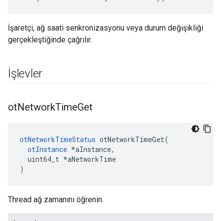
İşaretçi, ağ saati senkronizasyonu veya durum değişikliği
gerçekleştiğinde çağrılır.
İşlevler
ot
Network
Time
Get
otNetworkTimeStatus
 otNetworkTimeGet
(
otInstance
*
aInstance
,
  uint64_t 
*
aNetworkTime
)
Thread ağ zamanını öğrenin.