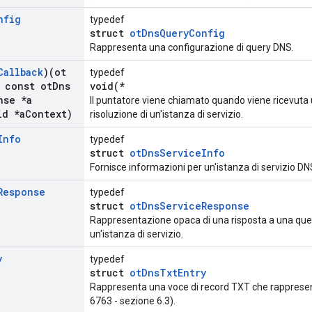
nfig
typedef
struct
otDnsQueryConfig
Rappresenta una configurazione di query DNS.
Callback
)(ot
typedef
const ot
Dns
void(*
nse *a
Il puntatore viene chiamato quando viene ricevuta 
d *a
Context)
risoluzione di un'istanza di servizio.
Info
typedef
struct
otDnsServiceInfo
Fornisce informazioni per un'istanza di servizio DN
Response
typedef
struct
otDnsServiceResponse
Rappresentazione opaca di una risposta a una quer
un'istanza di servizio.
y
typedef
struct
otDnsTxtEntry
Rappresenta una voce di record TXT che rappresen
6763 - sezione 6.3).