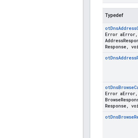
Typedef
ot
Dns
Address
Error a
Error
,
Address
Respo
Response
,
voi
ot
Dns
Address
ot
Dns
Browse
C
Error a
Error
,
Browse
Respon
Response
,
voi
ot
Dns
Browse
R