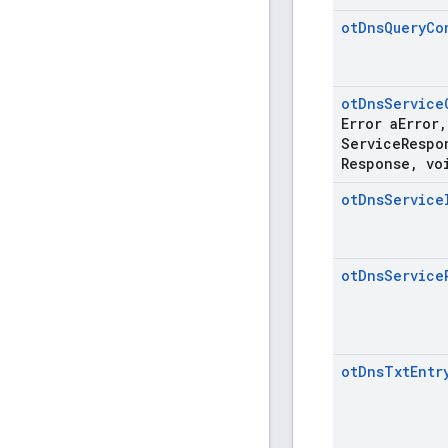
ot
Dns
Query
Co
ot
Dns
Service
Error a
Error
,
Service
Respo
Response
,
voi
ot
Dns
Service
ot
Dns
Service
ot
Dns
Txt
Entr