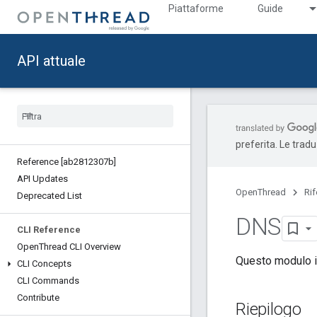
Piattaforme
Guide
API attuale
preferita. Le trad
Reference [ab2812307b]
API Updates
OpenThread
Ri
Deprecated List
DNS
CLI Reference
Open
Thread CLI Overview
Questo modulo i
CLI Concepts
CLI Commands
Contribute
Riepilogo