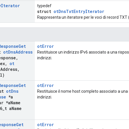
y
Iterator
typedef
struct
otDnsTxtEntryIterator
Rappresenta un iteratore per le voci di record TXT 
Response
Get
otError
st
ot
Dns
Address
Restituisce un indirizzo IPv6 associato a una rispos
esponse
,
indirizzi.
ex
,
ot
a
Address
,
l)
Response
Get
otError
nst
ot
Dns
Restituisce il nome host completo associato a una r
nse
*a
indirizzi.
r *a
Name
6
_
t a
Name
esponse
Get
otError