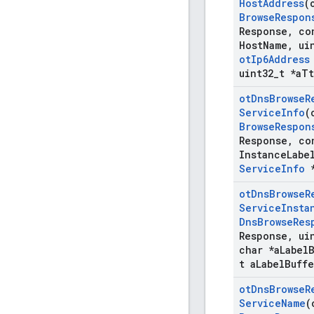
Host
Address
(
Browse
Respon
Response
,
con
Host
Name
,
uin
ot
Ip6Address
uint32
_
t *a
Tt
ot
Dns
Browse
R
Service
Info
(
Browse
Respon
Response
,
con
Instance
Labe
Service
Info
*
ot
Dns
Browse
R
Service
Insta
Dns
Browse
Res
Response
,
uin
char *a
Label
t a
Label
Buffe
ot
Dns
Browse
R
Service
Name
(