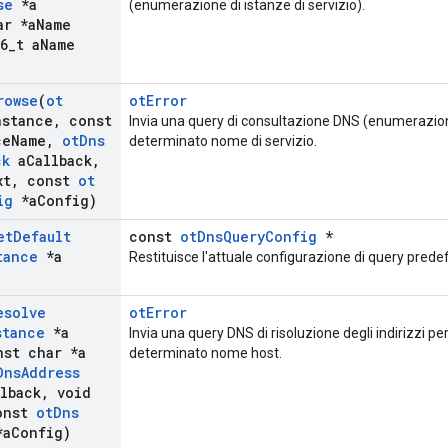
se
*a
(enumerazione di istanze di servizio).
r *a
Name
6
_
t a
Name
rowse
(
ot
otError
nstance
,
const
Invia una query di consultazione DNS (enumerazione
ce
Name
,
ot
Dns
determinato nome di servizio.
ck
a
Callback
,
xt
,
const
ot
ig
*a
Config)
et
Default
const
otDnsQueryConfig
*
tance
*a
Restituisce l'attuale configurazione di query predefi
esolve
otError
stance
*a
Invia una query DNS di risoluzione degli indirizzi p
st char *a
determinato nome host.
Dns
Address
lback
,
void
onst
ot
Dns
a
Config)