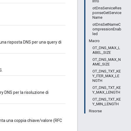
Info
otDnsServiceRes
ponseGetService
Name
otDnsSetNameC
ompressionEnab
led
Macro
una risposta DNS per una query di
OT_DNS_MAX_L
ABEL_SIZE
OT_DNS_MAX_N
AME_SIZE
S.
OT_DNS_TXT_KE
Y_ITER_MAX_LE
NGTH
OT_DNS_TXT_KE
Y_MAX_LENGTH
y DNS per la risoluzione di
OT_DNS_TXT_KE
Y_MIN_LENGTH
Risorse
ta una coppia chiave/valore (RFC