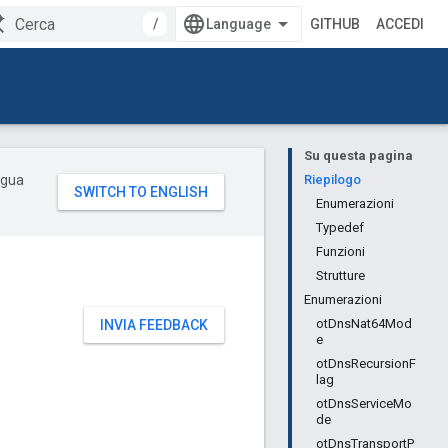
/
GITHUB
ACCEDI
Su questa pagina
ingua
Riepilogo
Enumerazioni
Typedef
Funzioni
Strutture
Enumerazioni
otDnsNat64Mod
INVIA FEEDBACK
e
otDnsRecursionF
lag
otDnsServiceMo
de
otDnsTransportP