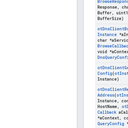
Browse
Respon
Response
,
cha
Buffer
,
uint1
Buffer
Size)
ot
Dns
Client
B
Instance
*a
I
char *a
Servi
Browse
Callba
void *a
Conte
Dns
Query
Conf
ot
Dns
Client
G
Config
(
ot
Ins
Instance)
ot
Dns
Client
R
Address
(
ot
In
Instance
,
con
Host
Name
,
ot
Callback
a
Cal
*a
Context
,
c
Query
Config
*