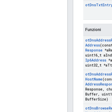
ot
Dns
Txt
Entr
Funzioni
ot
Dns
Address
Address
(con
Response
*a
R
uint16
_
t a
Ind
Ip6Address
*
uint32
_
t *a
Tt
ot
Dns
Address
Host
Name
(co
Address
Respo
Response
,
cha
Buffer
,
uint1
Buffer
Size)
ot
Dns
Browse
R