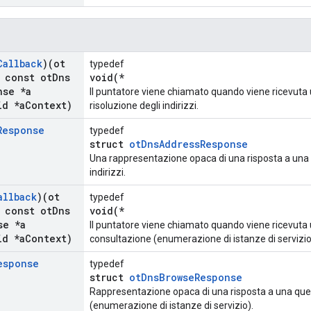
Callback
)(ot
typedef
const ot
Dns
void(*
nse *a
Il puntatore viene chiamato quando viene ricevuta 
d *a
Context)
risoluzione degli indirizzi.
Response
typedef
struct
otDnsAddressResponse
Una rappresentazione opaca di una risposta a una q
indirizzi.
allback
)(ot
typedef
const ot
Dns
void(*
se *a
Il puntatore viene chiamato quando viene ricevuta 
d *a
Context)
consultazione (enumerazione di istanze di servizio
esponse
typedef
struct
otDnsBrowseResponse
Rappresentazione opaca di una risposta a una que
(enumerazione di istanze di servizio).