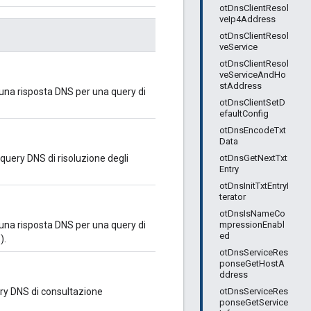
otDnsClientResol
veIp4Address
otDnsClientResol
veService
otDnsClientResol
veServiceAndHo
stAddress
una risposta DNS per una query di
otDnsClientSetD
efaultConfig
otDnsEncodeTxt
Data
otDnsGetNextTxt
uery DNS di risoluzione degli
Entry
otDnsInitTxtEntryI
terator
otDnsIsNameCo
mpressionEnabl
una risposta DNS per una query di
ed
).
otDnsServiceRes
ponseGetHostA
ddress
otDnsServiceRes
ry DNS di consultazione
ponseGetService