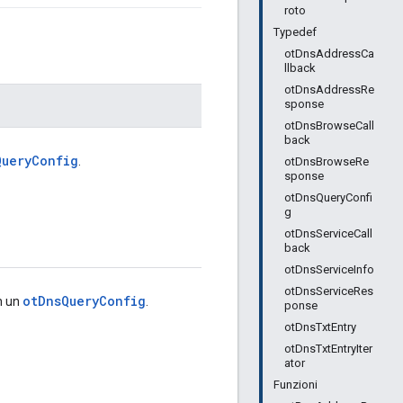
roto
Typedef
otDnsAddressCa
llback
otDnsAddressRe
sponse
otDnsBrowseCall
back
QueryConfig
.
otDnsBrowseRe
sponse
otDnsQueryConfi
g
otDnsServiceCall
back
otDnsServiceInfo
otDnsServiceRes
otDnsQueryConfig
in un
.
ponse
otDnsTxtEntry
otDnsTxtEntryIter
ator
Funzioni