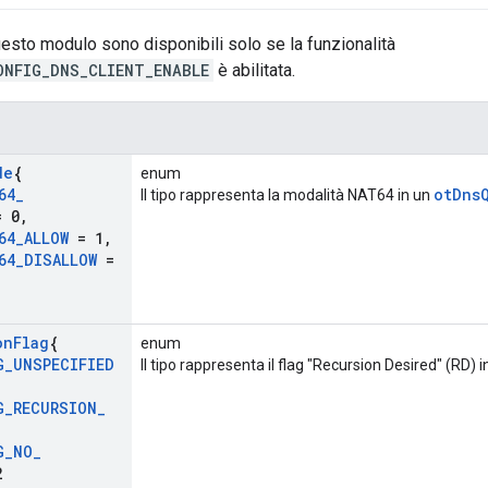
uesto modulo sono disponibili solo se la funzionalità
ONFIG_DNS_CLIENT_ENABLE
è abilitata.
de
{
enum
64
_
otDns
Il tipo rappresenta la modalità NAT64 in un
 0
,
64
_
ALLOW
= 1
,
64
_
DISALLOW
=
on
Flag
{
enum
G
_
UNSPECIFIED
Il tipo rappresenta il flag "Recursion Desired" (RD) 
G
_
RECURSION
_
G
_
NO
_
2