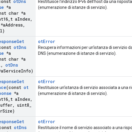
const
ot
Dns
Restituisce l'indirizzo IPv6 dell'host da una rispos
se
*a
(enumerazione di istanze di servizio).
st char *a
t16
_
t a
Index
,
*a
Address
,
l)
esponse
Get
otError
const
ot
Dns
Recupera informazioni per un'istanza di servizio d
se
*a
DNS (enumerazione di istanze di servizio).
st char *a
l
,
ot
Dns
a
Service
Info)
esponse
Get
otError
nce
(const
ot
Restituisce un'istanza di servizio associata a una 
ponse
*a
(enumerazione di istanze di servizio).
t16
_
t a
Index
,
Buffer
,
uint8
_
r
Size)
esponse
Get
otError
const
ot
Dns
Restituisce il nome di servizio associato a una ris