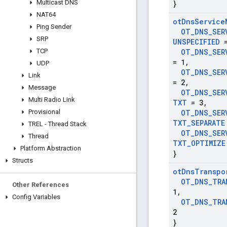
Multicast DNS
}
NAT64
ot
Dns
Service
Ping Sender
OT
_
DNS
_
SER
SRP
UNSPECIFIED
=
TCP
OT
_
DNS
_
SER
= 1
,
UDP
OT
_
DNS
_
SER
Link
= 2
,
Message
OT
_
DNS
_
SER
Multi Radio Link
TXT
= 3
,
Provisional
OT
_
DNS
_
SER
TXT
_
SEPARATE
TREL - Thread Stack
OT
_
DNS
_
SER
Thread
TXT
_
OPTIMIZE
Platform Abstraction
}
Structs
ot
Dns
Transpo
OT
_
DNS
_
TRA
Other References
1
,
Config Variables
OT
_
DNS
_
TRA
2
}