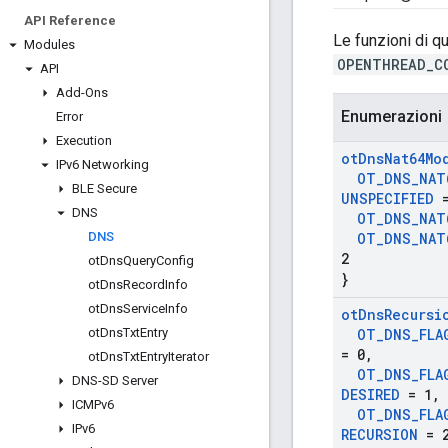
API Reference
Le funzioni di q
Modules
OPENTHREAD_C
API
Add-Ons
Enumerazioni
Error
Execution
ot
Dns
Nat64Mo
IPv6 Networking
OT
_
DNS
_
NAT
BLE Secure
UNSPECIFIED
=
DNS
OT
_
DNS
_
NAT
DNS
OT
_
DNS
_
NAT
2
ot
Dns
Query
Config
}
ot
Dns
Record
Info
ot
Dns
Service
Info
ot
Dns
Recursi
ot
Dns
Txt
Entry
OT
_
DNS
_
FLA
= 0
,
ot
Dns
Txt
Entry
Iterator
OT
_
DNS
_
FLA
DNS-SD Server
DESIRED
= 1
,
ICMPv6
OT
_
DNS
_
FLA
IPv6
RECURSION
= 