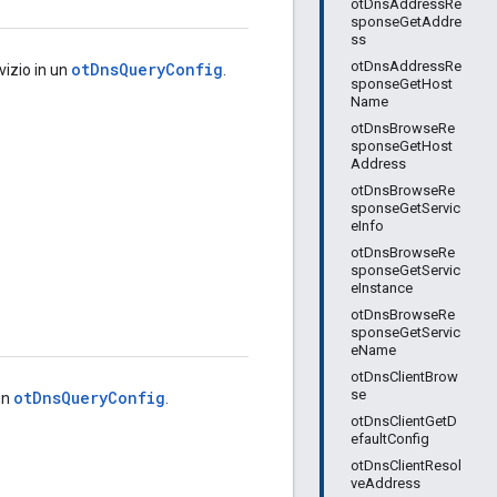
otDnsAddressRe
sponseGetAddre
ss
otDnsAddressRe
otDnsQueryConfig
vizio in un
.
sponseGetHost
Name
otDnsBrowseRe
sponseGetHost
Address
otDnsBrowseRe
sponseGetServic
eInfo
otDnsBrowseRe
sponseGetServic
eInstance
otDnsBrowseRe
sponseGetServic
eName
otDnsClientBrow
se
otDnsQueryConfig
 un
.
otDnsClientGetD
efaultConfig
otDnsClientResol
veAddress