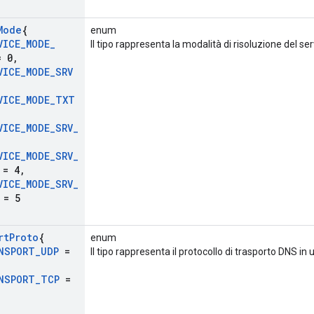
Mode
{
enum
VICE
_
MODE
_
Il tipo rappresenta la modalità di risoluzione del ser
 0
,
VICE
_
MODE
_
SRV
VICE
_
MODE
_
TXT
VICE
_
MODE
_
SRV
_
VICE
_
MODE
_
SRV
_
= 4
,
VICE
_
MODE
_
SRV
_
= 5
rt
Proto
{
enum
NSPORT
_
UDP
=
Il tipo rappresenta il protocollo di trasporto DNS in
NSPORT
_
TCP
=