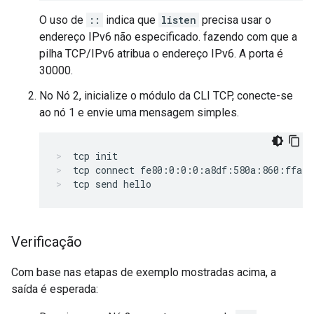
O uso de
::
indica que
listen
precisa usar o
endereço IPv6 não especificado. fazendo com que a
pilha TCP/IPv6 atribua o endereço IPv6. A porta é
30000.
No Nó 2, inicialize o módulo da CLI TCP, conecte-se
ao nó 1 e envie uma mensagem simples.
tcp init
tcp connect fe80:0:0:0:a8df:580a:860:ffa4 
tcp send hello
Verificação
Com base nas etapas de exemplo mostradas acima, a
saída é esperada: