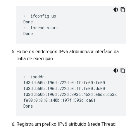
ifconfig up
thread start
Exibe os endereços IPv6 atribuídos à interface da
linha de execução.
ipaddr
fd3d:b50b:f96d:722d:0:ff:fe00:fc00

fd3d:b50b:f96d:722d:0:ff:fe00:dc00

fd3d:b50b:f96d:722d:393c:462d:e8d2:db32

fe80:0:0:0:a40b:197f:593d:ca61

Registra um prefixo IPv6 atribuído à rede Thread.