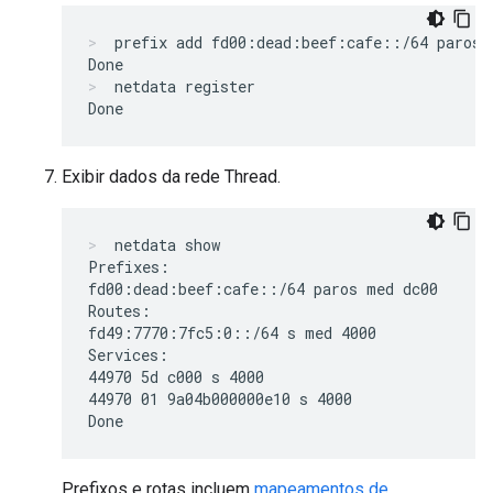
prefix add fd00:dead:beef:cafe::/64 paros 
netdata register
Exibir dados da rede Thread.
netdata show
Prefixes:

fd00:dead:beef:cafe::/64 paros med dc00

Routes:

fd49:7770:7fc5:0::/64 s med 4000

Services:

44970 5d c000 s 4000

44970 01 9a04b000000e10 s 4000

Prefixos e rotas incluem
mapeamentos de