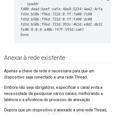
ipaddr
fd00:dead:beef:cafe:4da8:5234:4aa2:4cfa

fd3d:b50b:f96d:722d:0:ff:fe00:fc00

fd3d:b50b:f96d:722d:0:ff:fe00:dc00

fd3d:b50b:f96d:722d:393c:462d:e8d2:db32

fe80:0:0:0:a40b:197f:593d:ca61

Anexar à rede existente
Apenas a chave de rede é necessária para que um
dispositivo seja conectado a uma rede Thread.
Embora não seja obrigatório, especificar o canal evita a
necessidade de pesquisar vários canais, melhorando a
latência e a eficiência do processo de anexação.
Depois que um dispositivo é anexado a uma rede Thread,