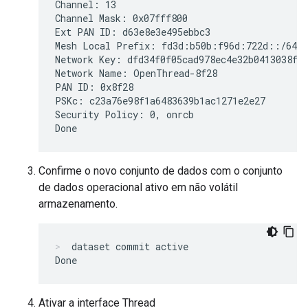
Channel: 13

Channel Mask: 0x07fff800

Ext PAN ID: d63e8e3e495ebbc3

Mesh Local Prefix: fd3d:b50b:f96d:722d::/64

Network Key: dfd34f0f05cad978ec4e32b0413038ff

Network Name: OpenThread-8f28

PAN ID: 0x8f28

PSKc: c23a76e98f1a6483639b1ac1271e2e27

Security Policy: 0, onrcb

Confirme o novo conjunto de dados com o conjunto
de dados operacional ativo em não volátil
armazenamento.
dataset commit active
Ativar a interface Thread