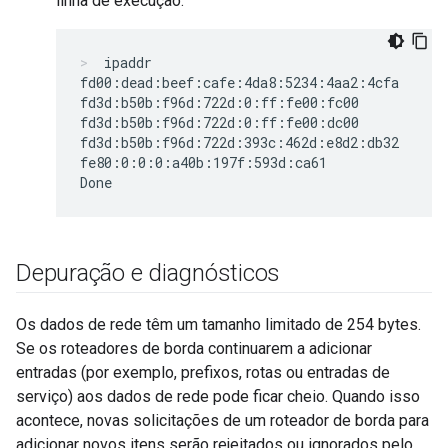
linha de execução.
ipaddr
fd00:dead:beef:cafe:4da8:5234:4aa2:4cfa

fd3d:b50b:f96d:722d:0:ff:fe00:fc00

fd3d:b50b:f96d:722d:0:ff:fe00:dc00

fd3d:b50b:f96d:722d:393c:462d:e8d2:db32

fe80:0:0:0:a40b:197f:593d:ca61

Depuração e diagnósticos
Os dados de rede têm um tamanho limitado de 254 bytes.
Se os roteadores de borda continuarem a adicionar
entradas (por exemplo, prefixos, rotas ou entradas de
serviço) aos dados de rede pode ficar cheio. Quando isso
acontece, novas solicitações de um roteador de borda para
adicionar novos itens serão rejeitados ou ignorados pelo