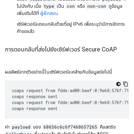
ไม่บังคับ เมื่อ
type
เป็น
con
หรือ
non-con
ดูข้อมูล
เพิ่มเติมได้ที่
ผู้ฝึกสอน
เซิร์ฟเวอร์จะตอบกลับด้วยที่อยู่ IPv6 เพื่อระบุว่ามีการจัดการ
คำขอแล้ว
การตอบกลับที่ส่งไปยังเซิร์ฟเวอร์ Secure Co
AP
ผลลัพธ์จากตัวอย่างนี้ในเซิร์ฟเวอร์จะคล้ายกับข้อมูลต่อไปนี้
coaps request from fdde:ad00:beef:0:9e68:576f:714c
coaps response sent

coaps request from fdde:ad00:beef:0:9e68:576f:714c
ค่า
payload
ของ
68656c6c6f7468657265
คือสตริง