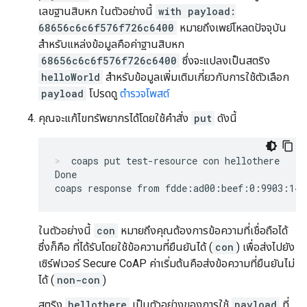
เลขฐานสิบหก ในตัวอย่างนี้
with payload:
68656c6c6f576f726c6400
หมายถึงเพย์โหลดปัจจุบัน
สำหรับแหล่งข้อมูลคือค่าฐานสิบหก
68656c6c6f576f726c6400
ซึ่งจะแปลงเป็นสตริง
helloWorld
สำหรับข้อมูลเพิ่มเติมเกี่ยวกับการใช้ตัวเลือก
payload
โปรดดู
ตำรวจโพสต์
คุณจะแก้ไขทรัพยากรได้โดยใช้คำสั่ง
put
ดังนี้
coaps put test-resource con hellothere
Done

ในตัวอย่างนี้
con
หมายถึงคุณต้องการข้อความที่เชื่อถือได้
ซึ่งก็คือ ที่ได้รับโดยใช้ข้อความที่ยืนยันได้ (
con
) เพื่อส่งไปยัง
เซิร์ฟเวอร์ Secure CoAP ค่าเริ่มต้นคือส่งข้อความที่ยืนยันไม่
ได้ (
non-con
)
สตริง
hellothere
เป็นตัวอย่างของการใช้
payload
ที่