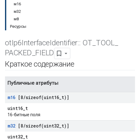
м16
м32
м8
Ресурсы
ot
Ip6Interface
Identifier
::
OT
_
TOOL
_
PACKED
_
FIELD
Краткое содержание
Публичные атрибуты
m16
[8
/
sizeof(
uint16
_
t)]
uint16_t
16-битные поля
m32
[8
/
sizeof(
uint32
_
t)]
uint32_t