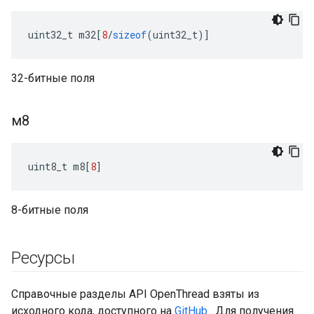
uint32_t m32
[
8
/
sizeof
(
uint32_t
)]
32-битные поля
м8
uint8_t m8
[
8
]
8-битные поля
Ресурсы
Справочные разделы API OpenThread взяты из
исходного кода, доступного на
GitHub
. Для получения