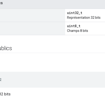
cs
uint32_t
Représentation 32 bits
uint8_t
Champs 8 bits
ublics
2
32 bits