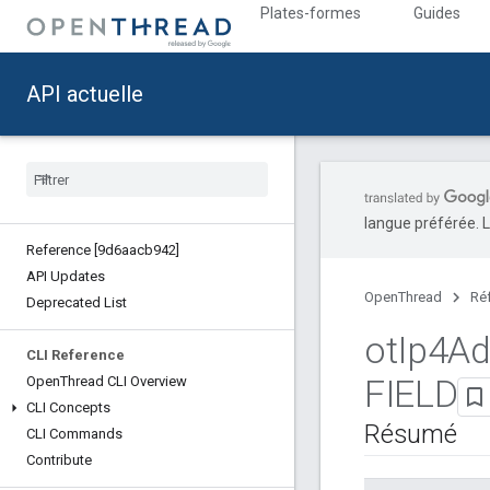
Plates-formes
Guides
API actuelle
langue préférée. L
Reference [9d6aacb942]
API Updates
OpenThread
Ré
Deprecated List
ot
Ip4Ad
CLI Reference
FIELD
Open
Thread CLI Overview
CLI Concepts
Résumé
CLI Commands
Contribute