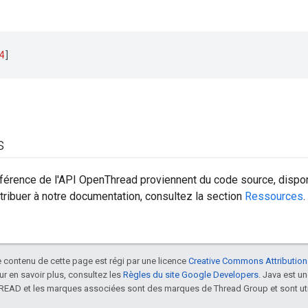
4
]
s
éférence de l'API OpenThread proviennent du code source, dispo
tribuer à notre documentation, consultez la section
Ressources
.
le contenu de cette page est régi par une licence
Creative Commons Attribution
our en savoir plus, consultez les
Règles du site Google Developers
. Java est 
HREAD et les marques associées sont des marques de Thread Group et sont uti