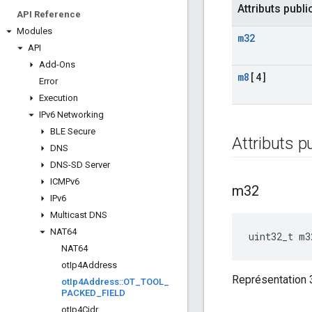
Attributs publi
API Reference
Modules
m32
API
Add-Ons
m8
[4]
Error
Execution
IPv6 Networking
BLE Secure
Attributs p
DNS
DNS-SD Server
ICMPv6
m32
IPv6
Multicast DNS
NAT64
uint32_t m3
NAT64
ot
Ip4Address
Représentation 
ot
Ip4Address
::
OT
_
TOOL
_
PACKED
_
FIELD
ot
Ip4Cidr