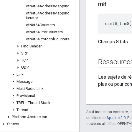
m8
ot
Nat64Address
Mapping
ot
Nat64Address
Mapping
Iterator
uint8_t m8
[
ot
Nat64Counters
ot
Nat64Error
Counters
ot
Nat64Protocol
Counters
Champs 8 bits
Ping Sender
SRP
Ressource
TCP
UDP
Link
Les sujets de r
Message
plus ou pour con
Multi Radio Link
Provisional
TREL - Thread Stack
Thread
Sauf indication contraire, 
Platform Abstraction
une licence
Apache 2.0
. P
sociétés affiliées. OPENT
Structs