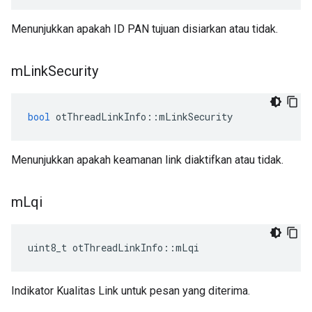
Menunjukkan apakah ID PAN tujuan disiarkan atau tidak.
m
Link
Security
bool
 otThreadLinkInfo
::
mLinkSecurity
Menunjukkan apakah keamanan link diaktifkan atau tidak.
m
Lqi
uint8_t otThreadLinkInfo
::
mLqi
Indikator Kualitas Link untuk pesan yang diterima.