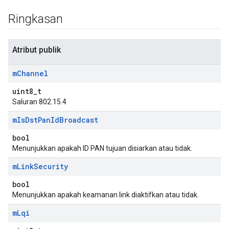
Ringkasan
Atribut publik
m
Channel
uint8_t
Saluran 802.15.4
m
Is
Dst
Pan
Id
Broadcast
bool
Menunjukkan apakah ID PAN tujuan disiarkan atau tidak.
m
Link
Security
bool
Menunjukkan apakah keamanan link diaktifkan atau tidak.
m
Lqi