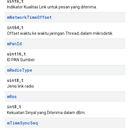
uint8_t
Indikator Kualitas Link untuk pesan yang diterima.
m
Network
Time
Offset
int64_t
Offset waktu ke waktu jaringan Thread, dalam mikrodetik.
m
Pan
Id
uint16_t
ID PAN Sumber.
m
Radio
Type
uint8_t
Jenis link radio.
m
Rss
int8_t
Kekuatan Sinyal yang Diterima dalam dBm.
m
Time
Sync
Seq