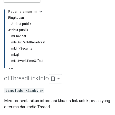
Pada halaman ini
Ringkasan
Atribut publik
Atribut publik
mChannel
mIsDstPanIdBroadcast
mLinkSecurity
mLqi
mNetworkTimeOffset
ot
Thread
Link
Info
#include <link.h>
Merepresentasikan informasi khusus link untuk pesan yang
diterima dari radio Thread.