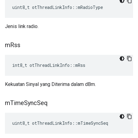
uint8_t otThreadLinkInfo
::
mRadioType
Jenis link radio.
m
Rss
int8_t otThreadLinkInfo
::
mRss
Kekuatan Sinyal yang Diterima dalam dBm.
m
Time
Sync
Seq
uint8_t otThreadLinkInfo
::
mTimeSyncSeq