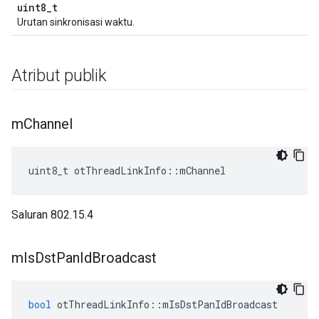
uint8_t
Urutan sinkronisasi waktu.
Atribut publik
m
Channel
uint8_t otThreadLinkInfo
::
mChannel
Saluran 802.15.4
m
Is
Dst
Pan
Id
Broadcast
bool
 otThreadLinkInfo
::
mIsDstPanIdBroadcast