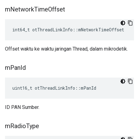
m
Network
Time
Offset
int64_t otThreadLinkInfo
::
mNetworkTimeOffset
Offset waktu ke waktu jaringan Thread, dalam mikrodetik.
m
Pan
Id
uint16_t otThreadLinkInfo
::
mPanId
ID PAN Sumber.
m
Radio
Type