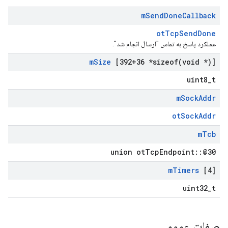
m
Send
Done
Callback
otTcpSendDone
عملکرد پاسخ به تماس "ارسال انجام شد".
m
Size
[392+36 *
sizeof(
void *)]
uint8_t
m
Sock
Addr
otSockAddr
m
Tcb
union otTcpEndpoint::@30
m
Timers
[4]
uint32_t
صفات عمومی