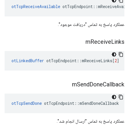
otTcpReceiveAvailable
 otTcpEndpoint
::
mReceiveAvail
عملکرد پاسخ به تماس "دریافت موجود".
m
Receive
Links
otLinkedBuffer
 otTcpEndpoint
::
mReceiveLinks
[
2
]
m
Send
Done
Callback
otTcpSendDone
 otTcpEndpoint
::
mSendDoneCallback
عملکرد پاسخ به تماس "ارسال انجام شد".