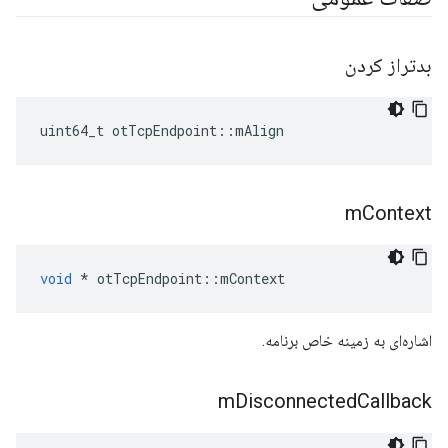
بدتراز کردن
uint64_t otTcpEndpoint
::
mAlign
m
Context
void
*
 otTcpEndpoint
::
mContext
اشاره‌ای به زمینه خاص برنامه.
m
Disconnected
Callback