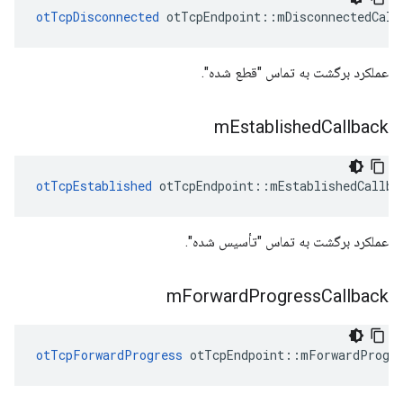
otTcpDisconnected
 otTcpEndpoint
::
mDisconnectedCall
عملکرد برگشت به تماس "قطع شده".
m
Established
Callback
otTcpEstablished
 otTcpEndpoint
::
mEstablishedCallba
عملکرد برگشت به تماس "تأسیس شده".
m
Forward
Progress
Callback
otTcpForwardProgress
 otTcpEndpoint
::
mForwardProgre