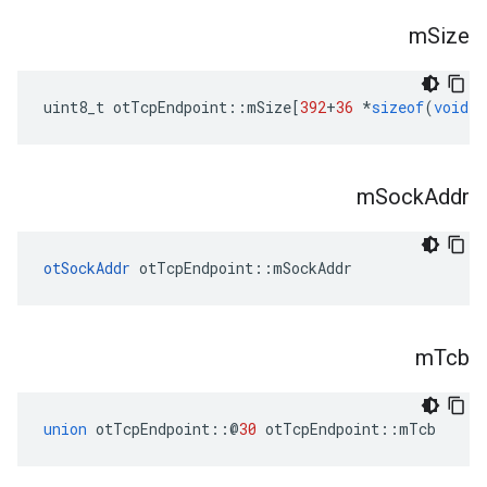
m
Size
uint8_t otTcpEndpoint
::
mSize
[
392
+
36
*
sizeof
(
void
*
m
Sock
Addr
otSockAddr
 otTcpEndpoint
::
mSockAddr
m
Tcb
union
 otTcpEndpoint
::@
30
 otTcpEndpoint
::
mTcb