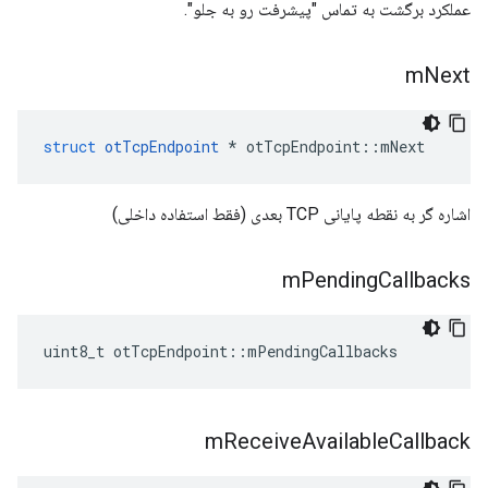
عملکرد برگشت به تماس "پیشرفت رو به جلو".
m
Next
struct
otTcpEndpoint
*
 otTcpEndpoint
::
mNext
اشاره گر به نقطه پایانی TCP بعدی (فقط استفاده داخلی)
m
Pending
Callbacks
uint8_t otTcpEndpoint
::
mPendingCallbacks
m
Receive
Available
Callback