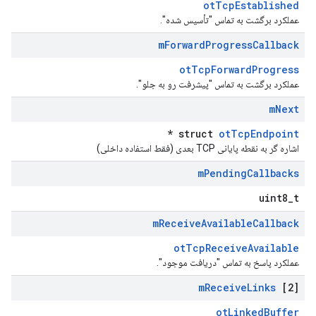
otTcpEstablished
عملکرد برگشت به تماس "تأسیس شده".
m
Forward
Progress
Callback
otTcpForwardProgress
عملکرد برگشت به تماس "پیشرفت رو به جلو".
m
Next
*
struct
otTcpEndpoint
اشاره گر به نقطه پایانی TCP بعدی (فقط استفاده داخلی)
m
Pending
Callbacks
uint8_t
m
Receive
Available
Callback
otTcpReceiveAvailable
عملکرد پاسخ به تماس "دریافت موجود".
m
Receive
Links
[2]
otLinkedBuffer