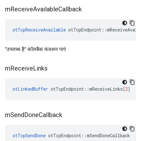
m
Receive
Available
Callback
otTcpReceiveAvailable
 otTcpEndpoint
::
mReceiveAvail
"उपलब्ध है" कॉलबैक फ़ंक्शन पाएं
m
Receive
Links
otLinkedBuffer
 otTcpEndpoint
::
mReceiveLinks
[
2
]
m
Send
Done
Callback
otTcpSendDone
 otTcpEndpoint
::
mSendDoneCallback