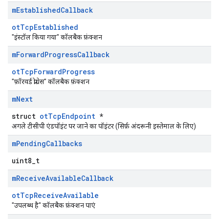
m
Established
Callback
otTcpEstablished
"इंस्टॉल किया गया" कॉलबैक फ़ंक्शन
m
Forward
Progress
Callback
otTcpForwardProgress
"फ़ॉरवर्ड प्रोग्रेस" कॉलबैक फ़ंक्शन
m
Next
struct
otTcpEndpoint
*
अगले टीसीपी एंडपॉइंट पर जाने का पॉइंटर (सिर्फ़ अंदरूनी इस्तेमाल के लिए)
m
Pending
Callbacks
uint8_t
m
Receive
Available
Callback
otTcpReceiveAvailable
"उपलब्ध है" कॉलबैक फ़ंक्शन पाएं