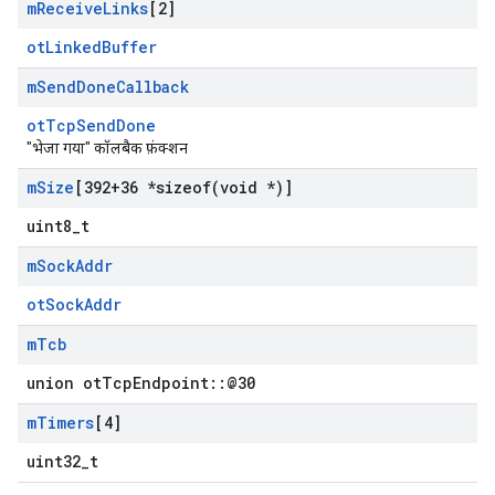
m
Receive
Links
[2]
otLinkedBuffer
m
Send
Done
Callback
otTcpSendDone
"भेजा गया" कॉलबैक फ़ंक्शन
m
Size
[392+36 *
sizeof(
void *)]
uint8_t
m
Sock
Addr
otSockAddr
m
Tcb
union otTcpEndpoint::@30
m
Timers
[4]
uint32_t