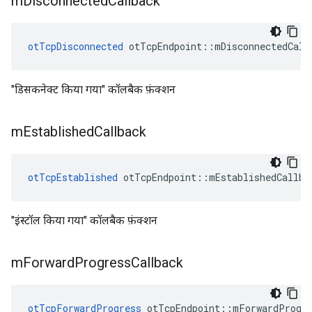
m
Disconnected
Callback
otTcpDisconnected
 otTcpEndpoint
::
mDisconnectedCall
"डिसकनेक्ट किया गया" कॉलबैक फ़ंक्शन
m
Established
Callback
otTcpEstablished
 otTcpEndpoint
::
mEstablishedCallba
"इंस्टॉल किया गया" कॉलबैक फ़ंक्शन
m
Forward
Progress
Callback
otTcpForwardProgress
 otTcpEndpoint
::
mForwardProgre