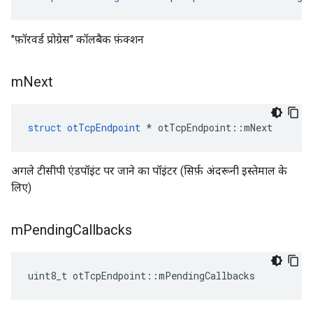
"फ़ॉरवर्ड प्रोग्रेस" कॉलबैक फ़ंक्शन
m
Next
struct
otTcpEndpoint
*
 otTcpEndpoint
::
mNext
अगले टीसीपी एंडपॉइंट पर जाने का पॉइंटर (सिर्फ़ अंदरूनी इस्तेमाल के
लिए)
m
Pending
Callbacks
uint8_t otTcpEndpoint
::
mPendingCallbacks