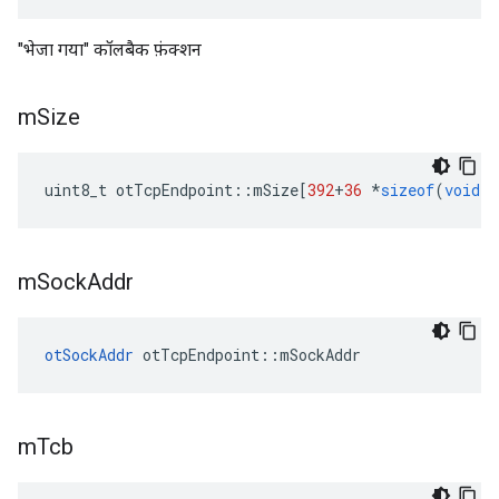
"भेजा गया" कॉलबैक फ़ंक्शन
m
Size
uint8_t otTcpEndpoint
::
mSize
[
392
+
36
*
sizeof
(
void
*
m
Sock
Addr
otSockAddr
 otTcpEndpoint
::
mSockAddr
m
Tcb