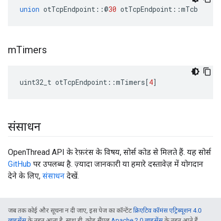
union
 otTcpEndpoint
::@
30
 otTcpEndpoint
::
mTcb
m
Timers
uint32_t otTcpEndpoint
::
mTimers
[
4
]
संसाधन
OpenThread API के रेफ़रंस के विषय, सोर्स कोड से मिलते हैं. यह सोर्स
GitHub
पर उपलब्ध है. ज़्यादा जानकारी या हमारे दस्तावेज़ में योगदान
देने के लिए,
संसाधन
देखें.
जब तक कोई और सूचना न दी जाए, इस पेज का कॉन्टेंट
क्रिएटिव कॉमंस एट्रिब्यूशन 4.0
लाइसेंस
के तहत आता है. साथ ही, कोड सैंपल
Apache 2.0 लाइसेंस
के तहत आते हैं.