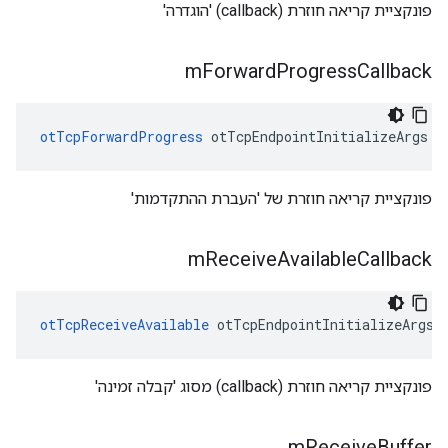
פונקציית קריאה חוזרת (callback) 'הוגדרה'
m
Forward
Progress
Callback
otTcpForwardProgress
 otTcpEndpointInitializeArgs
::
פונקציית קריאה חוזרת של 'העברת ההתקדמות'
m
Receive
Available
Callback
otTcpReceiveAvailable
 otTcpEndpointInitializeArgs
:
פונקציית קריאה חוזרת (callback) מסוג 'קבלה זמינה'
m
Receive
Buffer