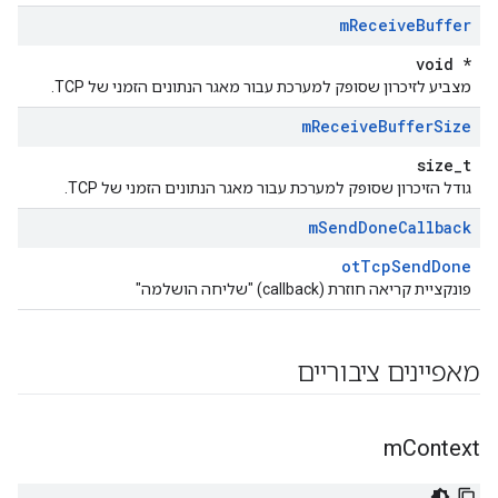
m
Receive
Buffer
void *
מצביע לזיכרון שסופק למערכת עבור מאגר הנתונים הזמני של TCP.
m
Receive
Buffer
Size
size_t
גודל הזיכרון שסופק למערכת עבור מאגר הנתונים הזמני של TCP.
m
Send
Done
Callback
otTcpSendDone
פונקציית קריאה חוזרת (callback) "שליחה הושלמה"
מאפיינים ציבוריים
m
Context