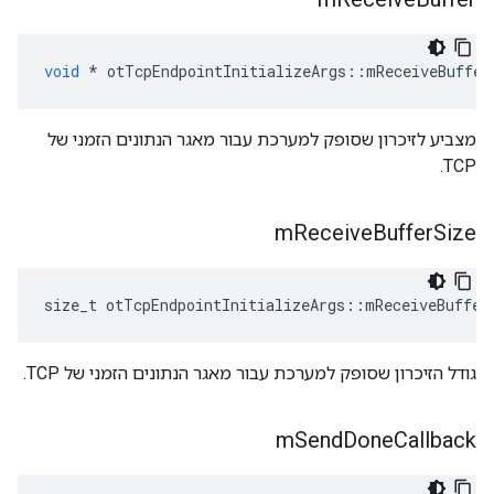
void
*
 otTcpEndpointInitializeArgs
::
mReceiveBuffer
מצביע לזיכרון שסופק למערכת עבור מאגר הנתונים הזמני של
TCP.
m
Receive
Buffer
Size
size_t otTcpEndpointInitializeArgs
::
mReceiveBuffer
גודל הזיכרון שסופק למערכת עבור מאגר הנתונים הזמני של TCP.
m
Send
Done
Callback