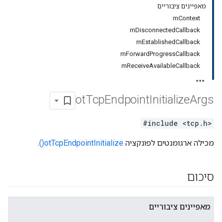
מאפיינים ציבוריים
mContext
mDisconnectedCallback
mEstablishedCallback
mForwardProgressCallback
mReceiveAvailableCallback
ot
Tcp
Endpoint
Initialize
Args
#include <tcp.h>
מכילה ארגומנטים לפונקציה
otTcpEndpointInitialize()
.
סיכום
מאפיינים ציבוריים