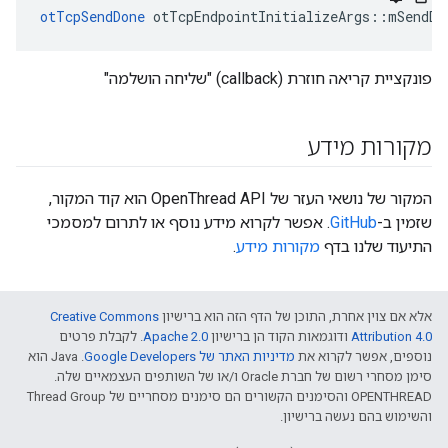
otTcpSendDone
 otTcpEndpointInitializeArgs
::
mSendDo
פונקציית קריאה חוזרת (callback) "שליחה הושלמה"
מקורות מידע
המקור של נושאי העזר של OpenThread API הוא קוד המקור,
שזמין ב-
GitHub
. אפשר לקרוא מידע נוסף או לתרום למסמכי
התיעוד שלנו בדף
מקורות מידע
.
אלא אם צוין אחרת, התוכן של הדף הזה הוא ברישיון
Creative Commons
Attribution 4.0‏
ודוגמאות הקוד הן ברישיון
Apache 2.0‏
. לקבלת פרטים
נוספים, אפשר לקרוא את
מדיניות האתר של Google Developers‏
.‏ Java הוא
סימן מסחרי רשום של חברת Oracle ו/או של השותפים העצמאיים שלה.
‫OPENTHREAD והסימנים הקשורים הם סימנים מסחריים של Thread Group
והשימוש בהם נעשה ברישיון.