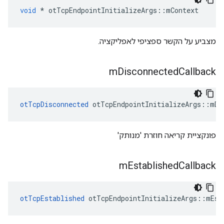
void
*
 otTcpEndpointInitializeArgs
::
mContext
מצביע על הקשר ספציפי לאפליקציה.
m
Disconnected
Callback
otTcpDisconnected
 otTcpEndpointInitializeArgs
::
mDi
פונקציית קריאה חוזרת 'מנותק'
m
Established
Callback
otTcpEstablished
 otTcpEndpointInitializeArgs
::
mEst