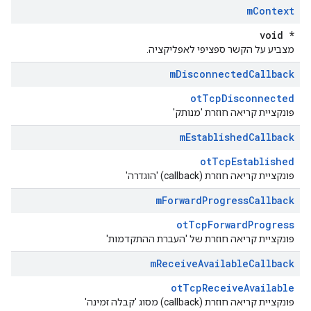
m
Context
void *
מצביע על הקשר ספציפי לאפליקציה.
m
Disconnected
Callback
otTcpDisconnected
פונקציית קריאה חוזרת 'מנותק'
m
Established
Callback
otTcpEstablished
פונקציית קריאה חוזרת (callback) 'הוגדרה'
m
Forward
Progress
Callback
otTcpForwardProgress
פונקציית קריאה חוזרת של 'העברת ההתקדמות'
m
Receive
Available
Callback
otTcpReceiveAvailable
פונקציית קריאה חוזרת (callback) מסוג 'קבלה זמינה'