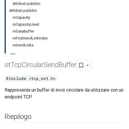
Attributi pubblici
Attributi pubblici
mCapacity
mCapacityUsed
mDataBuffer
mFirstSendLinkIndex
mSendLinks
ot
Tcp
Circular
Send
Buffer
#include <tcp_ext.h>
Rappresenta un buffer di invio circolare da utilizzare con un
endpoint TCP.
Riepilogo