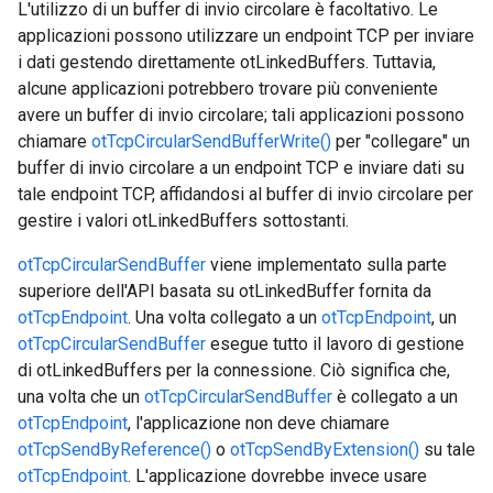
L'utilizzo di un buffer di invio circolare è facoltativo. Le
applicazioni possono utilizzare un endpoint TCP per inviare
i dati gestendo direttamente otLinkedBuffers. Tuttavia,
alcune applicazioni potrebbero trovare più conveniente
avere un buffer di invio circolare; tali applicazioni possono
chiamare
otTcpCircularSendBufferWrite()
per "collegare" un
buffer di invio circolare a un endpoint TCP e inviare dati su
tale endpoint TCP, affidandosi al buffer di invio circolare per
gestire i valori otLinkedBuffers sottostanti.
otTcpCircularSendBuffer
viene implementato sulla parte
superiore dell'API basata su otLinkedBuffer fornita da
otTcpEndpoint
. Una volta collegato a un
otTcpEndpoint
, un
otTcpCircularSendBuffer
esegue tutto il lavoro di gestione
di otLinkedBuffers per la connessione. Ciò significa che,
una volta che un
otTcpCircularSendBuffer
è collegato a un
otTcpEndpoint
, l'applicazione non deve chiamare
otTcpSendByReference()
o
otTcpSendByExtension()
su tale
otTcpEndpoint
. L'applicazione dovrebbe invece usare