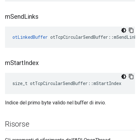
m
Send
Links
otLinkedBuffer
 otTcpCircularSendBuffer
::
mSendLinks
m
Start
Index
size_t otTcpCircularSendBuffer
::
mStartIndex
Indice del primo byte valido nel buffer di invio.
Risorse