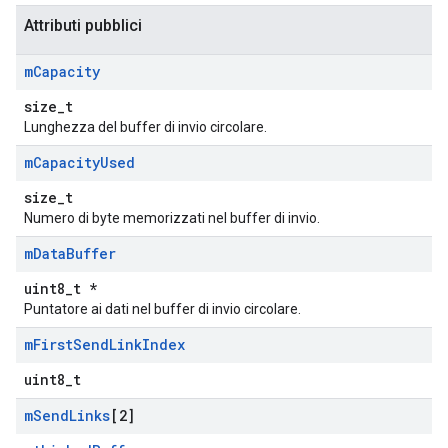
Attributi pubblici
m
Capacity
size_t
Lunghezza del buffer di invio circolare.
m
Capacity
Used
size_t
Numero di byte memorizzati nel buffer di invio.
m
Data
Buffer
uint8_t *
Puntatore ai dati nel buffer di invio circolare.
m
First
Send
Link
Index
uint8_t
m
Send
Links
[2]