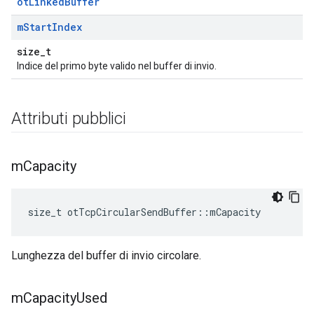
otLinkedBuffer
m
Start
Index
size_t
Indice del primo byte valido nel buffer di invio.
Attributi pubblici
m
Capacity
size_t otTcpCircularSendBuffer
::
mCapacity
Lunghezza del buffer di invio circolare.
m
Capacity
Used