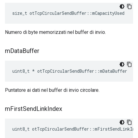
size_t otTcpCircularSendBuffer
::
mCapacityUsed
Numero di byte memorizzati nel buffer di invio.
m
Data
Buffer
uint8_t 
*
 otTcpCircularSendBuffer
::
mDataBuffer
Puntatore ai dati nel buffer di invio circolare.
m
First
Send
Link
Index
uint8_t otTcpCircularSendBuffer
::
mFirstSendLinkInd