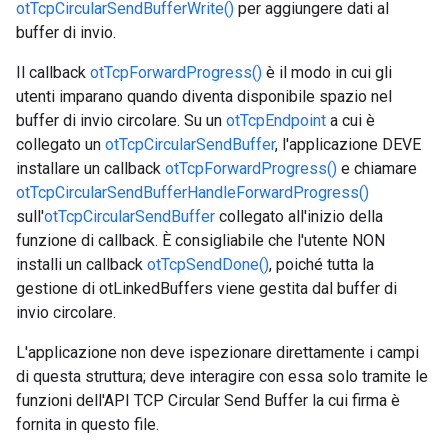
otTcpCircularSendBufferWrite()
per aggiungere dati al
buffer di invio.
Il callback
otTcpForwardProgress()
è il modo in cui gli
utenti imparano quando diventa disponibile spazio nel
buffer di invio circolare. Su un
otTcpEndpoint
a cui è
collegato un
otTcpCircularSendBuffer
, l'applicazione DEVE
installare un callback
otTcpForwardProgress()
e chiamare
otTcpCircularSendBufferHandleForwardProgress()
sull'
otTcpCircularSendBuffer
collegato all'inizio della
funzione di callback. È consigliabile che l'utente NON
installi un callback
otTcpSendDone()
, poiché tutta la
gestione di otLinkedBuffers viene gestita dal buffer di
invio circolare.
L'applicazione non deve ispezionare direttamente i campi
di questa struttura; deve interagire con essa solo tramite le
funzioni dell'API TCP Circular Send Buffer la cui firma è
fornita in questo file.