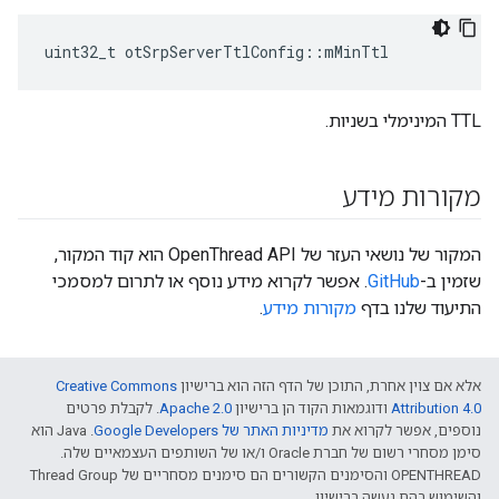
uint32_t otSrpServerTtlConfig
::
mMinTtl
TTL המינימלי בשניות.
מקורות מידע
המקור של נושאי העזר של OpenThread API הוא קוד המקור,
שזמין ב-
GitHub
. אפשר לקרוא מידע נוסף או לתרום למסמכי
התיעוד שלנו בדף
מקורות מידע
.
אלא אם צוין אחרת, התוכן של הדף הזה הוא ברישיון
Creative Commons
Attribution 4.0‏
ודוגמאות הקוד הן ברישיון
Apache 2.0‏
. לקבלת פרטים
נוספים, אפשר לקרוא את
מדיניות האתר של Google Developers‏
.‏ Java הוא
סימן מסחרי רשום של חברת Oracle ו/או של השותפים העצמאיים שלה.
‫OPENTHREAD והסימנים הקשורים הם סימנים מסחריים של Thread Group
והשימוש בהם נעשה ברישיון.