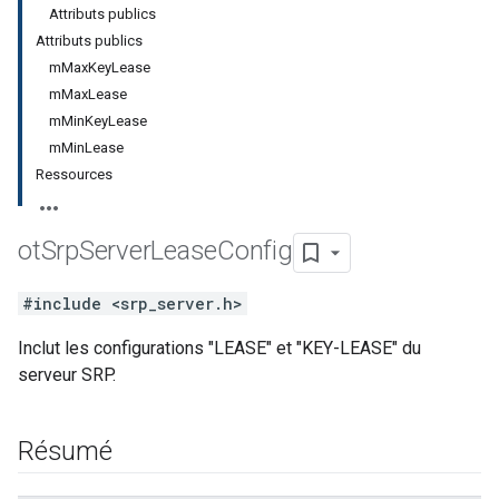
Attributs publics
Attributs publics
mMaxKeyLease
mMaxLease
mMinKeyLease
mMinLease
Ressources
ot
Srp
Server
Lease
Config
#include <srp_server.h>
Inclut les configurations "LEASE" et "KEY-LEASE" du
serveur SRP.
Résumé