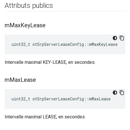
Attributs publics
m
Max
Key
Lease
uint32_t otSrpServerLeaseConfig
::
mMaxKeyLease
Intervalle maximal KEY-LEASE, en secondes.
m
Max
Lease
uint32_t otSrpServerLeaseConfig
::
mMaxLease
Intervalle maximal LEASE, en secondes.