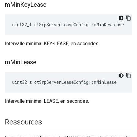
m
Min
Key
Lease
uint32_t otSrpServerLeaseConfig
::
mMinKeyLease
Intervalle minimal KEY-LEASE, en secondes.
m
Min
Lease
uint32_t otSrpServerLeaseConfig
::
mMinLease
Intervalle minimal LEASE, en secondes.
Ressources