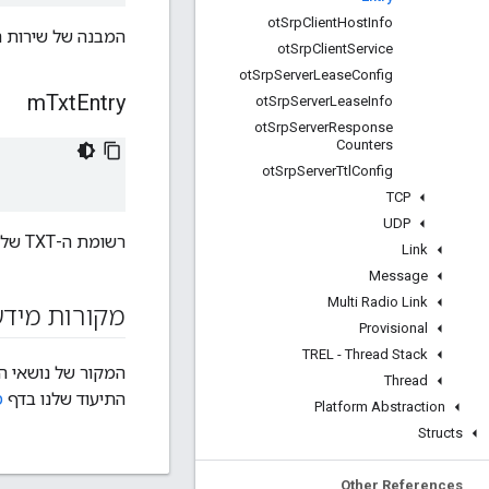
ot
Srp
Client
Host
Info
המבנה של שירות הלק
ot
Srp
Client
Service
ot
Srp
Server
Lease
Config
m
Txt
Entry
ot
Srp
Server
Lease
Info
ot
Srp
Server
Response
Counters
ot
Srp
Server
Ttl
Config
TCP
UDP
רשומת ה-TXT של לקוח SRP.
Link
Message
Multi Radio Link
מקורות מידע
Provisional
TREL - Thread Stack
המקור של נושאי העזר של OpenThread API הוא ק
Thread
התיעוד שלנו בדף
מ
Platform Abstraction
Structs
Other References