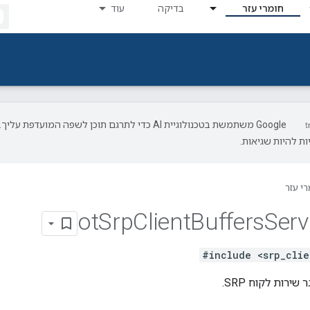
חומרי עזר
בדיקה
עוד
‫Google משתמשת בטכנולוגיית AI כדי לתרגם תוכן לשפה המועדפת עליך.
ת להיות שגיאות.
רי עזר
ot
Srp
Client
Buffers
Serv
#include <srp_clie
ירות לקוח SRP.