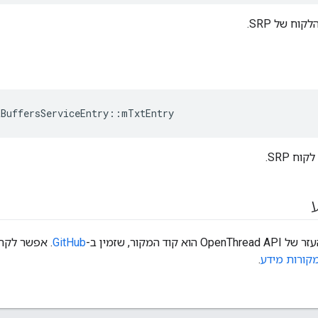
וח של SRP.
tBuffersServiceEntry
::
mTxtEntry
וד המקור, שזמין ב-
GitHub
. אפשר לקר
קורות מידע
.