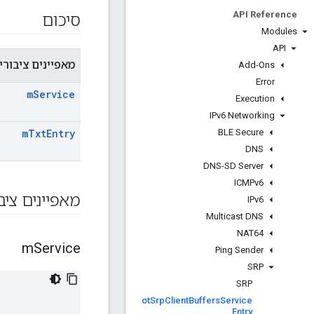
API Reference
סיכום
Modules
API
מאפיינים ציבורי
Add-Ons
Error
m
Service
Execution
IPv6 Networking
BLE Secure
m
Txt
Entry
DNS
DNS-SD Server
ICMPv6
מאפיינים ציב
IPv6
Multicast DNS
NAT64
m
Service
Ping Sender
SRP
SRP
ot
Srp
Client
Buffers
Service
Entry