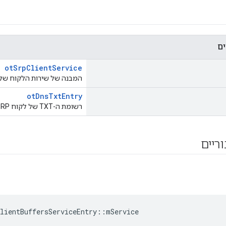
ים
otSrpClientService
המבנה של שירות הלקוח של SRP.
otDnsTxtEntry
רשומת ה-TXT של לקוח SRP.
וריים
lientBuffersServiceEntry
::
mService