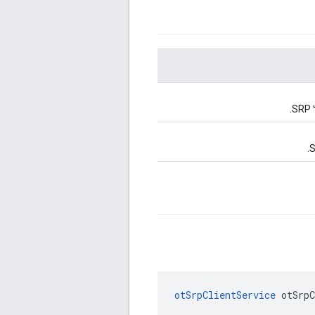
otSrpClientService
 otSrpC