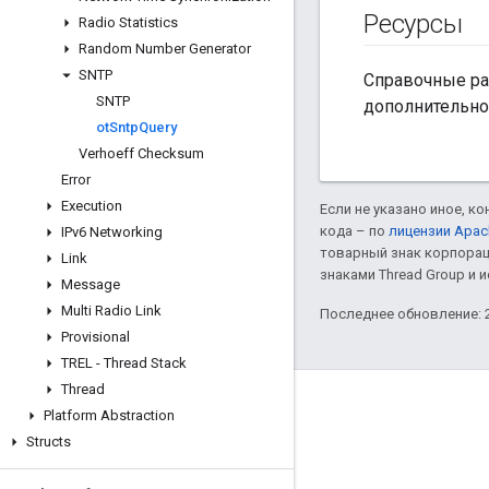
Ресурсы
Radio Statistics
Random Number Generator
SNTP
Справочные раз
SNTP
дополнительно
ot
Sntp
Query
Verhoeff Checksum
Error
Execution
Если не указано иное, к
кода – по
лицензии Apac
IPv6 Networking
товарный знак корпорац
Link
знаками Thread Group и 
Message
Multi Radio Link
Последнее обновление: 2
Provisional
TREL - Thread Stack
Thread
GitHub
Platform Abstraction
OpenThread
Structs
Border Router