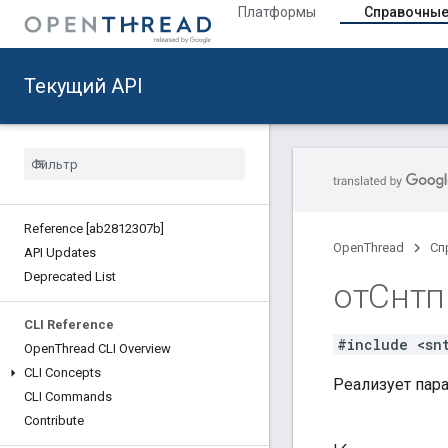
Платформы
Справочные
Текущий API
Reference [ab2812307b]
OpenThread
Сп
API Updates
Deprecated List
отСнтп
CLI Reference
#include <sn
Open
Thread CLI Overview
CLI Concepts
Реализует пар
CLI Commands
Contribute