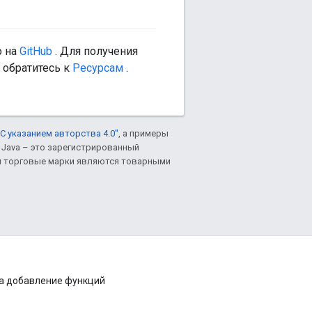
о на
GitHub
. Для получения
 обратитесь к
Ресурсам
.
С указанием авторства 4.0"
, а примеры
. Java – это зарегистрированный
им торговые марки являются товарными
на добавление функций