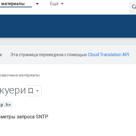
 материалы
Ещё
Эта страница переведена с помощью
Cloud Translation API
.
равочные материалы
куери
tp.h>
аметры запроса SNTP.