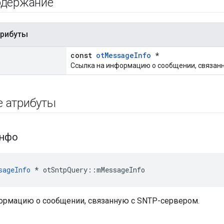
одержание
трибуты
const
otMessageInfo
*
Ссылка на информацию о сообщении, связанн
е атрибуты
нфо
sageInfo
*
 otSntpQuery
::
mMessageInfo
ормацию о сообщении, связанную с SNTP-сервером.