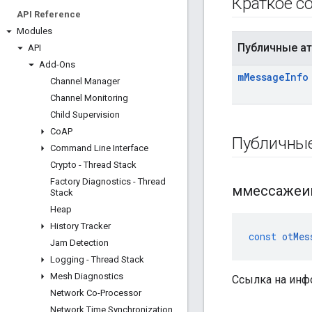
Краткое с
API Reference
Modules
Публичные а
API
Add-Ons
m
Message
Info
Channel Manager
Channel Monitoring
Child Supervision
Co
AP
Публичны
Command Line Interface
Crypto - Thread Stack
Factory Diagnostics - Thread
ммессажеи
Stack
Heap
History Tracker
const
otMes
Jam Detection
Logging - Thread Stack
Mesh Diagnostics
Ссылка на инф
Network Co-Processor
Network Time Synchronization