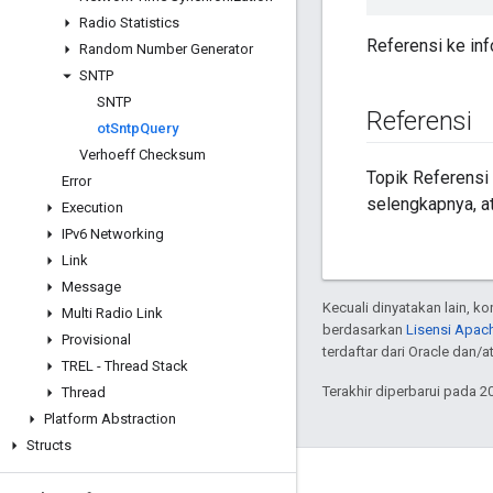
Radio Statistics
Referensi ke in
Random Number Generator
SNTP
SNTP
Referensi
ot
Sntp
Query
Verhoeff Checksum
Topik Referensi
Error
selengkapnya, at
Execution
IPv6 Networking
Link
Message
Kecuali dinyatakan lain, k
Multi Radio Link
berdasarkan
Lisensi Apach
Provisional
terdaftar dari Oracle dan/
TREL - Thread Stack
Terakhir diperbarui pada 2
Thread
Platform Abstraction
Structs
GitHub