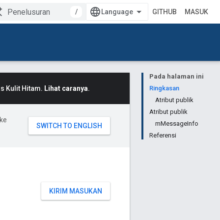
/
GITHUB
MASUK
Pada halaman ini
 Kulit Hitam.
Lihat caranya
.
Ringkasan
Atribut publik
Atribut publik
ke
mMessageInfo
Referensi
KIRIM MASUKAN