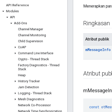
API Reference
Menerapkan par
Modules
API
Ringkasan
Add-Ons
Channel Manager
Channel Monitoring
Atribut publik
Child Supervision
Co
AP
m
Message
Info
Command Line Interface
Crypto - Thread Stack
Factory Diagnostics - Thread
Stack
Atribut publ
Heap
History Tracker
Jam Detection
m
Message
I
Logging - Thread Stack
Mesh Diagnostics
Network Co-Processor
const
otMes
Network Time Synchronization