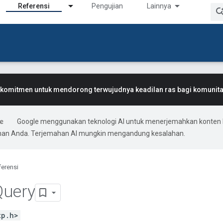
Referensi
Pengujian
Lainnya
komitmen untuk mendorong terwujudnya keadilan ras bagi komunitas
Google menggunakan teknologi AI untuk menerjemahkan konten 
ihan Anda. Terjemahan AI mungkin mengandung kesalahan.
ferensi
Query
tp.h>