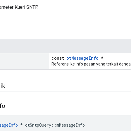
ameter Kueri SNTP.
const
otMessageInfo
*
Referensi ke info pesan yang terkait deng
ik
nfo
sageInfo
*
 otSntpQuery
::
mMessageInfo