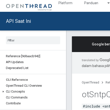
Platform
Panduan
API Saat Ini
Google ber
Reference [9d6aacb942]
API Updates
dalam bahasa pil
Deprecated List
CLI Reference
OpenThread
Re
Open
Thread CLI Overview
ot
Sntp
CLI Concepts
CLI Commands
Contribute
#include <sn