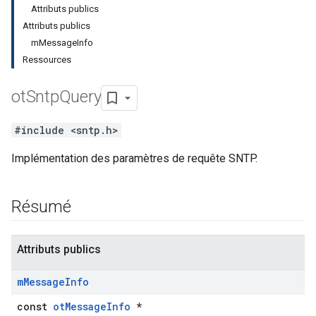
Attributs publics
Attributs publics
mMessageInfo
Ressources
ot
Sntp
Query
#include <sntp.h>
Implémentation des paramètres de requête SNTP.
Résumé
Attributs publics
m
Message
Info
const
otMessageInfo
*