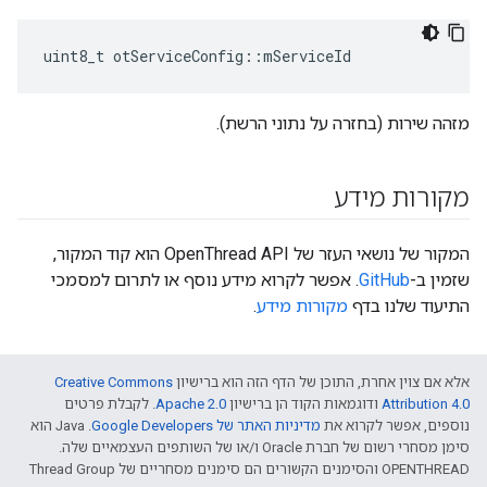
uint8_t otServiceConfig
::
mServiceId
מזהה שירות (בחזרה על נתוני הרשת).
מקורות מידע
המקור של נושאי העזר של OpenThread API הוא קוד המקור,
שזמין ב-
GitHub
. אפשר לקרוא מידע נוסף או לתרום למסמכי
התיעוד שלנו בדף
מקורות מידע
.
אלא אם צוין אחרת, התוכן של הדף הזה הוא ברישיון
Creative Commons
Attribution 4.0‏
ודוגמאות הקוד הן ברישיון
Apache 2.0‏
. לקבלת פרטים
נוספים, אפשר לקרוא את
מדיניות האתר של Google Developers‏
.‏ Java הוא
סימן מסחרי רשום של חברת Oracle ו/או של השותפים העצמאיים שלה.
‫OPENTHREAD והסימנים הקשורים הם סימנים מסחריים של Thread Group