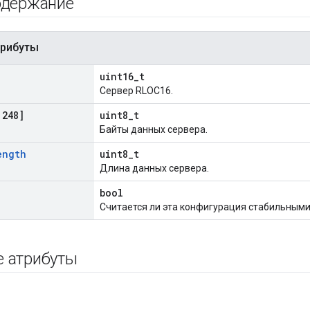
одержание
трибуты
uint16_t
Сервер RLOC16.
248]
uint8_t
Байты данных сервера.
ength
uint8_t
Длина данных сервера.
bool
Считается ли эта конфигурация стабильным
е атрибуты