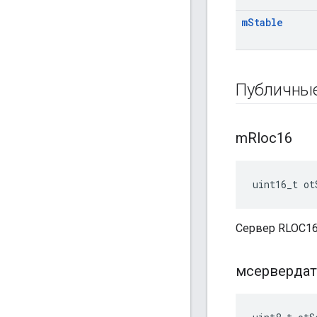
m
Stable
Публичны
m
Rloc16
uint16_t ot
Сервер RLOC16
мсервердат