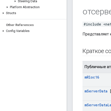
Steering Data
Platform Abstraction
отсерв
Structs
#include <ne
Other References
Config Variables
Представляет 
Краткое с
Публичные а
m
Rloc16
m
Server
Data
[
m
Server
Data
L