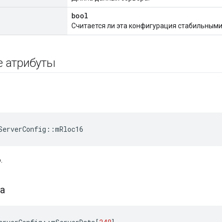
bool
Считается ли эта конфигурация стабильным
е атрибуты
ServerConfig
::
mRloc16
.
а