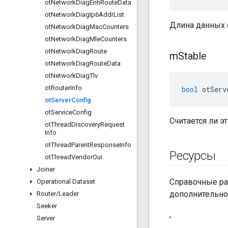
ot
Network
Diag
Enh
Route
Data
ot
Network
Diag
Ip6Addr
List
Длина данных 
ot
Network
Diag
Mac
Counters
ot
Network
Diag
Mle
Counters
ot
Network
Diag
Route
m
Stable
ot
Network
Diag
Route
Data
ot
Network
Diag
Tlv
ot
Router
Info
bool
 otServ
ot
Server
Config
ot
Service
Config
Считается ли 
ot
Thread
Discovery
Request
Info
ot
Thread
Parent
Response
Info
Ресурсы
ot
Thread
Vendor
Oui
Joiner
Справочные раз
Operational Dataset
дополнительно
Router
/
Leader
Seeker
,
Server