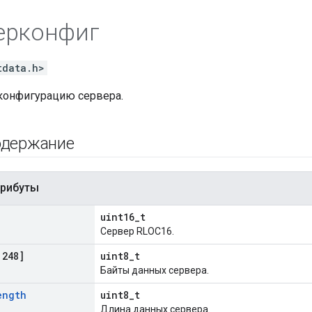
ерконфиг
tdata.h>
конфигурацию сервера.
одержание
трибуты
uint16_t
Сервер RLOC16.
248]
uint8_t
Байты данных сервера.
ength
uint8_t
Длина данных сервера.