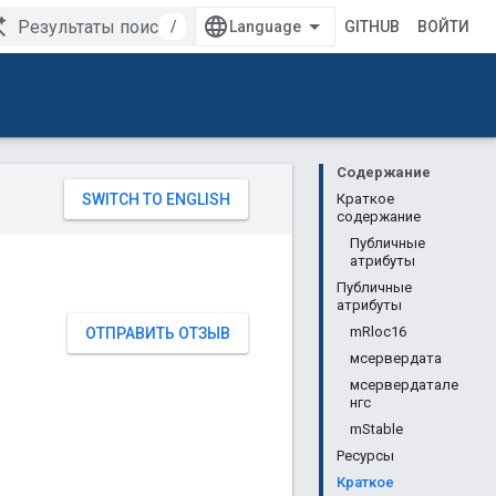
/
GITHUB
ВОЙТИ
Содержание
Краткое
содержание
Публичные
атрибуты
Публичные
атрибуты
mRloc16
ОТПРАВИТЬ ОТЗЫВ
мсервердата
мсервердатале
нгс
mStable
Ресурсы
Краткое