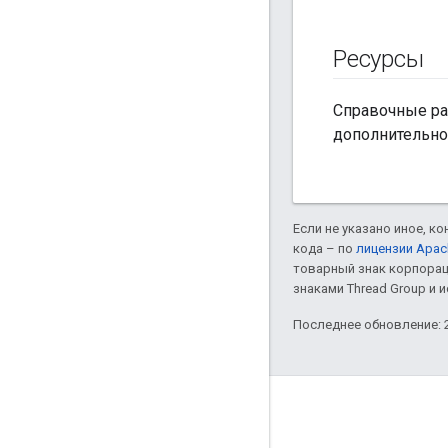
Ресурсы
Справочные раз
дополнительно
Если не указано иное, к
кода – по
лицензии Apac
товарный знак корпорац
знаками Thread Group и 
Последнее обновление: 2
GitHub
OpenThread