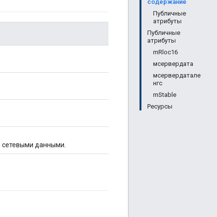
содержание
Публичные
атрибуты
Публичные
атрибуты
mRloc16
мсервердата
мсервердатале
нгс
mStable
Ресурсы
и сетевыми данными.