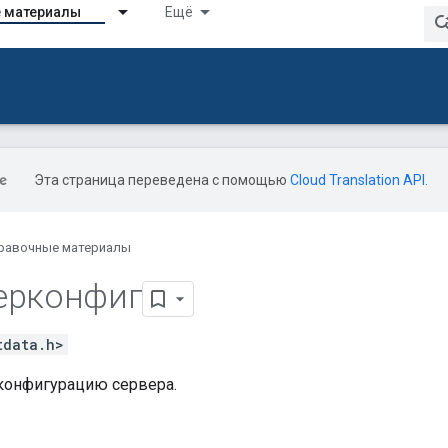
 материалы
Ещё
Эта страница переведена с помощью
Cloud Translation API
.
равочные материалы
ерконфиг
tdata.h>
конфигурацию сервера.