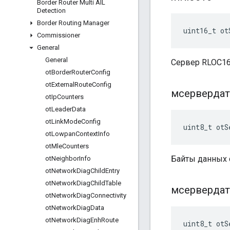
Border Router Multi AIL
Detection
Border Routing Manager
uint16_t ot
Commissioner
General
General
Сервер RLOC16
ot
Border
Router
Config
ot
External
Route
Config
мсервердат
ot
Ip
Counters
ot
Leader
Data
ot
Link
Mode
Config
uint8_t otS
ot
Lowpan
Context
Info
ot
Mle
Counters
Байты данных 
ot
Neighbor
Info
ot
Network
Diag
Child
Entry
ot
Network
Diag
Child
Table
мсервердат
ot
Network
Diag
Connectivity
ot
Network
Diag
Data
ot
Network
Diag
Enh
Route
uint8_t otS