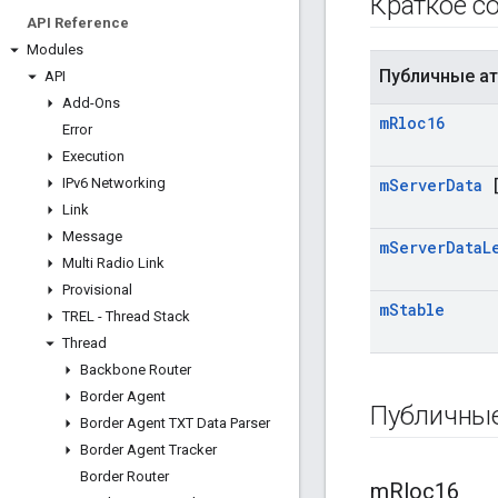
Краткое с
API Reference
Modules
Публичные а
API
Add-Ons
m
Rloc16
Error
Execution
IPv6 Networking
m
Server
Data
[
Link
Message
m
Server
Data
L
Multi Radio Link
Provisional
m
Stable
TREL - Thread Stack
Thread
Backbone Router
Border Agent
Публичны
Border Agent TXT Data Parser
Border Agent Tracker
Border Router
m
Rloc16