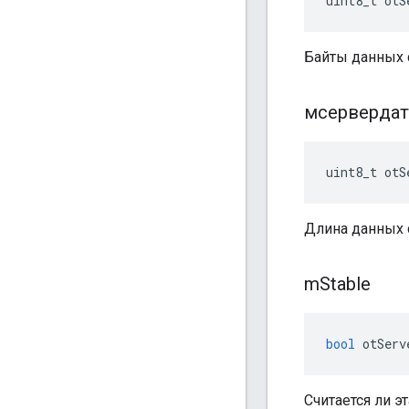
uint8_t otS
Байты данных 
мсервердат
uint8_t otS
Длина данных 
m
Stable
bool
 otServ
Считается ли 