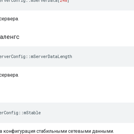
erverConfig
::
mServerData
[
248
]
сервера.
аленгс
erverConfig
::
mServerDataLength
сервера.
erConfig
::
mStable
эта конфигурация стабильными сетевыми данными.