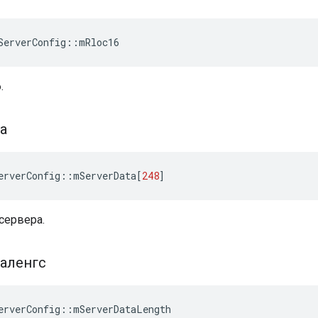
ServerConfig
::
mRloc16
.
а
erverConfig
::
mServerData
[
248
]
сервера.
аленгс
erverConfig
::
mServerDataLength