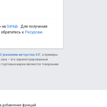
о на
GitHub
. Для получения
 обратитесь к
Ресурсам
.
С указанием авторства 4.0"
, а примеры
. Java – это зарегистрированный
им торговые марки являются товарными
на добавление функций