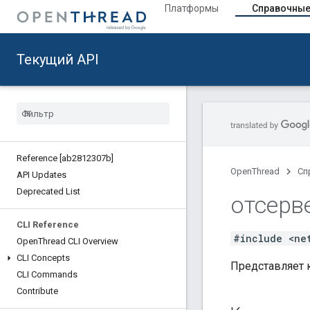
Платформы
Справочные
Текущий API
Reference [ab2812307b]
OpenThread
Сп
API Updates
Deprecated List
отсерв
CLI Reference
#include <ne
Open
Thread CLI Overview
CLI Concepts
Представляет 
CLI Commands
Contribute