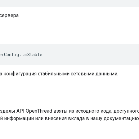
сервера.
erConfig
::
mStable
эта конфигурация стабильными сетевыми данными.
делы API OpenThread взяты из исходного кода, доступног
й информации или внесения вклада в нашу документацию