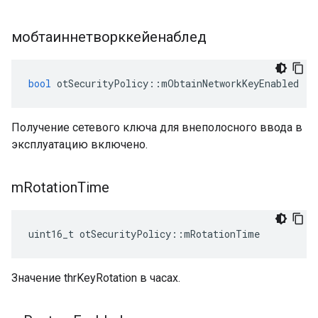
мобтаиннетворккейенаблед
bool
 otSecurityPolicy
::
mObtainNetworkKeyEnabled
Получение сетевого ключа для внеполосного ввода в
эксплуатацию включено.
m
Rotation
Time
uint16_t otSecurityPolicy
::
mRotationTime
Значение thrKeyRotation в часах.