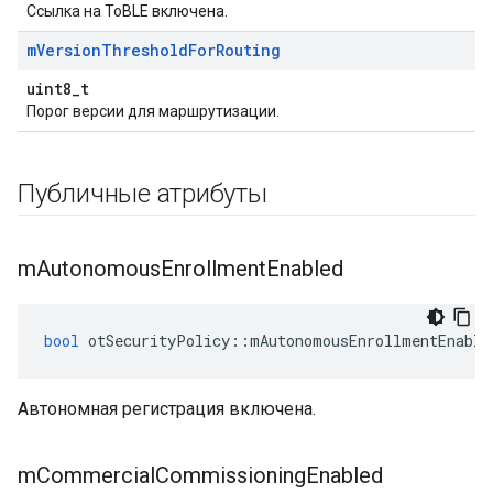
Ссылка на ToBLE включена.
m
Version
Threshold
For
Routing
uint8_t
Порог версии для маршрутизации.
Публичные атрибуты
m
Autonomous
Enrollment
Enabled
bool
 otSecurityPolicy
::
mAutonomousEnrollmentEnable
Автономная регистрация включена.
m
Commercial
Commissioning
Enabled