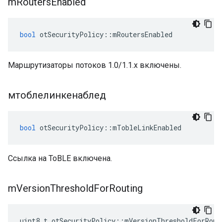
m
Routers
Enabled
bool
 otSecurityPolicy
::
mRoutersEnabled
Маршрутизаторы потоков 1.0/1.1.x включены.
мтоблелинкенаблед
bool
 otSecurityPolicy
::
mTobleLinkEnabled
Ссылка на ToBLE включена.
m
Version
Threshold
For
Routing
uint8_t otSecurityPolicy
::
mVersionThresholdForRout