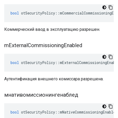
bool
 otSecurityPolicy
::
mCommercialCommissioningEna
Коммерческий ввод в эксплуатацию разрешен.
m
External
Commissioning
Enabled
bool
 otSecurityPolicy
::
mExternalCommissioningEnabl
Аутентификация внешнего комиссара разрешена.
мнативомиссионингенаблед
bool
 otSecurityPolicy
::
mNativeCommissioningEnabled