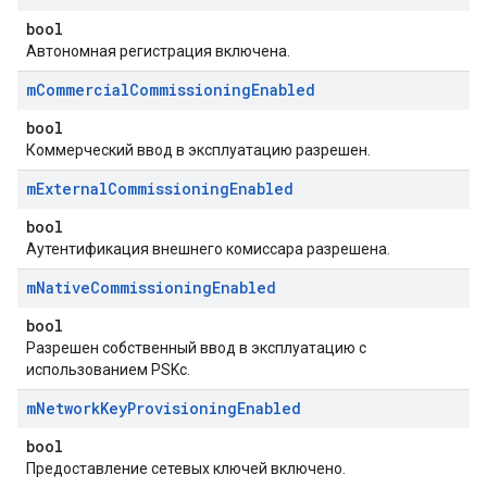
bool
Автономная регистрация включена.
m
Commercial
Commissioning
Enabled
bool
Коммерческий ввод в эксплуатацию разрешен.
m
External
Commissioning
Enabled
bool
Аутентификация внешнего комиссара разрешена.
m
Native
Commissioning
Enabled
bool
Разрешен собственный ввод в эксплуатацию с
использованием PSKc.
m
Network
Key
Provisioning
Enabled
bool
Предоставление сетевых ключей включено.