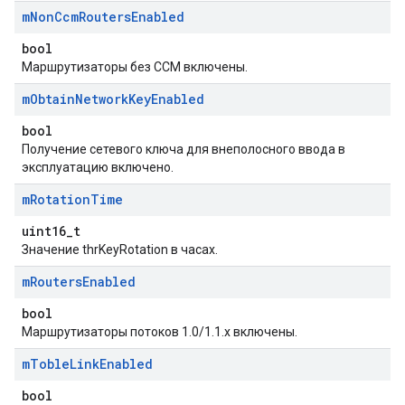
m
Non
Ccm
Routers
Enabled
bool
Маршрутизаторы без CCM включены.
m
Obtain
Network
Key
Enabled
bool
Получение сетевого ключа для внеполосного ввода в
эксплуатацию включено.
m
Rotation
Time
uint16_t
Значение thrKeyRotation в часах.
m
Routers
Enabled
bool
Маршрутизаторы потоков 1.0/1.1.x включены.
m
Toble
Link
Enabled
bool