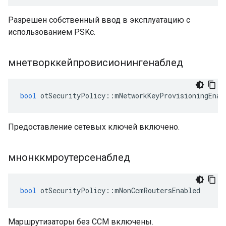
Разрешен собственный ввод в эксплуатацию с
использованием PSKc.
мнетворккейпровисионингенаблед
bool
 otSecurityPolicy
::
mNetworkKeyProvisioningEnab
Предоставление сетевых ключей включено.
мнонккмроутерсенаблед
bool
 otSecurityPolicy
::
mNonCcmRoutersEnabled
Маршрутизаторы без CCM включены.