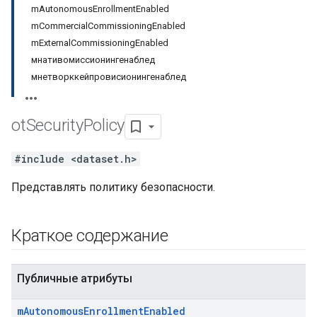
mAutonomousEnrollmentEnabled
mCommercialCommissioningEnabled
mExternalCommissioningEnabled
мнативомиссионингенаблед
мнетворккейпровисионингенаблед
ot
Security
Policy
#include <dataset.h>
Представлять политику безопасности.
Краткое содержание
Публичные атрибуты
m
Autonomous
Enrollment
Enabled