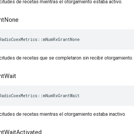
citudes de recetas mientras el otorgamiento estaba activo.
nt
None
RadioCoexMetrics
::
mNumRxGrantNone
citudes de recetas que se completaron sin recibir otorgamiento.
nt
Wait
RadioCoexMetrics
::
mNumRxGrantWait
citudes de recetas mientras el otorgamiento estaba inactivo.
nt
Wait
Activated