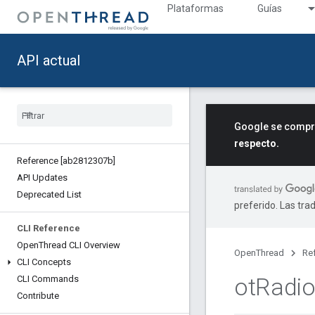
Plataformas
Guías
API actual
Google se compro
respecto.
Reference [ab2812307b]
API Updates
Deprecated List
preferido. Las tra
CLI Reference
Open
Thread CLI Overview
OpenThread
Re
CLI Concepts
ot
Radi
CLI Commands
Contribute