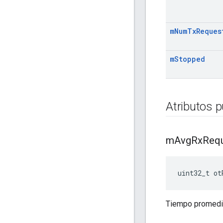
m
Num
Tx
Reques
m
Stopped
Atributos p
m
Avg
Rx
Req
uint32_t ot
Tiempo promedio 