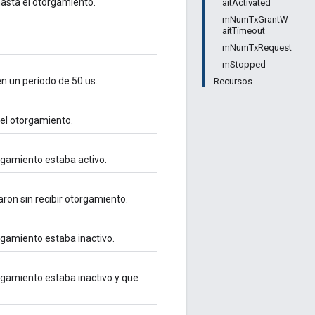
asta el otorgamiento.
aitActivated
mNumTxGrantW
aitTimeout
mNumTxRequest
mStopped
en un período de 50 us.
Recursos
el otorgamiento.
rgamiento estaba activo.
ron sin recibir otorgamiento.
rgamiento estaba inactivo.
rgamiento estaba inactivo y que