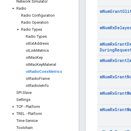
Network Simulator
Radio
m
Num
Grant
Gli
Radio Configuration
Radio Operation
m
Num
Rx
Delaye
Radio Types
Radio Types
ot
Ext
Address
m
Num
Rx
Grant
D
During
Reques
ot
Link
Metrics
ot
Mac
Key
m
Num
Rx
Grant
I
ot
Mac
Key
Material
ot
Radio
Coex
Metrics
m
Num
Rx
Grant
N
ot
Radio
Frame
ot
Radio
Ie
Info
SPI Slave
m
Num
Rx
Grant
W
Settings
TCP - Platform
m
Num
Rx
Grant
W
TREL - Platform
Time Service
Toolchain