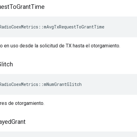
est
To
Grant
Time
RadioCoexMetrics
::
mAvgTxRequestToGrantTime
 en uso desde la solicitud de TX hasta el otorgamiento.
litch
RadioCoexMetrics
::
mNumGrantGlitch
ores de otorgamiento.
ayed
Grant