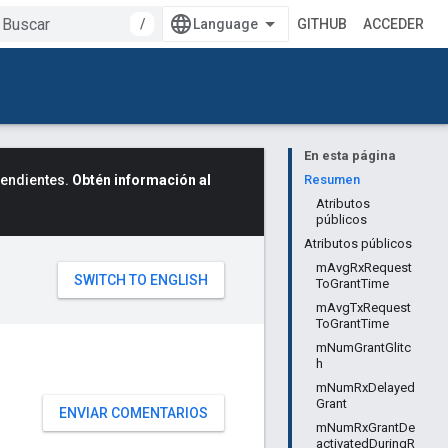
/
GITHUB
ACCEDER
En esta página
cendientes.
Obtén información al
Resumen
Atributos
públicos
Atributos públicos
mAvgRxRequest
ToGrantTime
mAvgTxRequest
ToGrantTime
mNumGrantGlitc
h
mNumRxDelayed
Grant
ENVIAR COMENTARIOS
mNumRxGrantDe
activatedDuringR