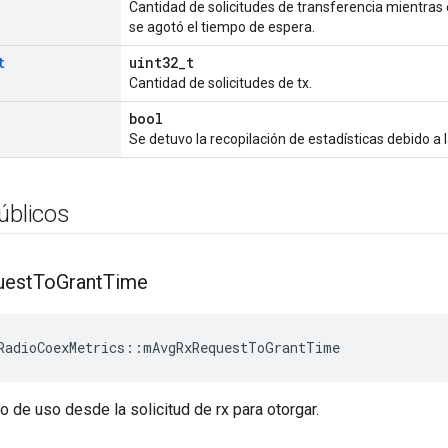
Cantidad de solicitudes de transferencia mientras 
se agotó el tiempo de espera.
t
uint32_t
Cantidad de solicitudes de tx.
bool
Se detuvo la recopilación de estadísticas debido a 
úblicos
uest
To
Grant
Time
RadioCoexMetrics
::
mAvgRxRequestToGrantTime
de uso desde la solicitud de rx para otorgar.