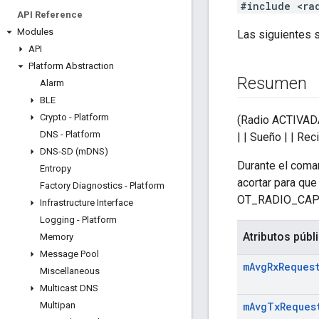
#include <ra
API Reference
Modules
Las siguientes s
API
Platform Abstraction
Resumen
Alarm
BLE
Crypto - Platform
(Radio ACTIVADA) 
DNS - Platform
| | Sueño | | Rec
DNS-SD (m
DNS)
Durante el coma
Entropy
acortar para que
Factory Diagnostics - Platform
OT_RADIO_CAPS_
Infrastructure Interface
Logging - Platform
Atributos públ
Memory
Message Pool
m
Avg
Rx
Reques
Miscellaneous
Multicast DNS
Multipan
m
Avg
Tx
Reques