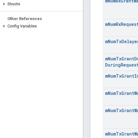
m
Num
Rx
Grant
W
Structs
Other References
m
Num
Rx
Reques
Config Variables
m
Num
Tx
Delaye
m
Num
Tx
Grant
D
During
Reques
m
Num
Tx
Grant
I
m
Num
Tx
Grant
W
m
Num
Tx
Grant
W
m
Num
Tx
Grant
W