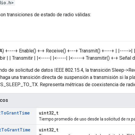
dio.h>
on transiciones de estado de radio válidas:
+----+ Enable() +-+ Receive() +---+ Transmit() +----+ | |----->| |--
ibir | | Transmitir | |<-----| |<-----| |<-----+ Transmitir() +-+ Seña
ndo de solicitud de datos IEEE 802.15.4, la transición Sleep->R
 haga una transición directa de suspensión a transmisión si la p
SLEEP_TO_TX. Representa métricas de coexistencia de radi
icos
t
To
Grant
Time
uint32_t
Tiempo promedio de uso desde la solicitud de rx pa
t
To
Grant
Time
uint32_t