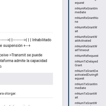
equest
mNumRxGrantIm
mediate
mNumRxGrantNo
ne
mNumRxGrantW
ait
mNumRxGrantW
--->| |-------->| | | Inhabilitado
aitActivated
l de suspensión +--+
mNumRxGrantW
aitTimeout
eceive->Transmit se puede
mNumRxRequest
lataforma admite la capacidad
mNumTxDelayed
Grant
o.
mNumTxGrantDe
activatedDuringR
equest
mNumTxGrantIm
mediate
ra otorgar.
mNumTxGrantW
ait
mNumTxGrantW