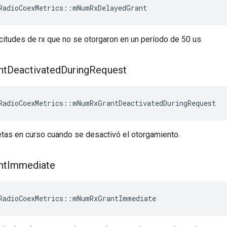
RadioCoexMetrics
::
mNumRxDelayedGrant
citudes de rx que no se otorgaron en un período de 50 us.
nt
Deactivated
During
Request
RadioCoexMetrics
::
mNumRxGrantDeactivatedDuringRequest
etas en curso cuando se desactivó el otorgamiento.
nt
Immediate
RadioCoexMetrics
::
mNumRxGrantImmediate