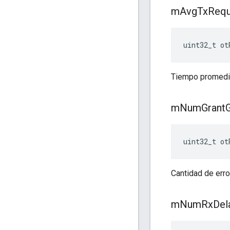
m
Avg
Tx
Requ
uint32_t ot
Tiempo promedio
m
Num
Grant
G
uint32_t ot
Cantidad de err
m
Num
Rx
Del