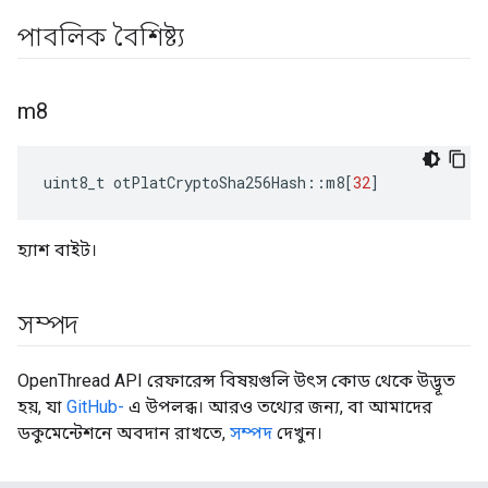
পাবলিক বৈশিষ্ট্য
m8
uint8_t otPlatCryptoSha256Hash
::
m8
[
32
]
হ্যাশ বাইট।
সম্পদ
OpenThread API রেফারেন্স বিষয়গুলি উৎস কোড থেকে উদ্ভূত
হয়, যা
GitHub-
এ উপলব্ধ। আরও তথ্যের জন্য, বা আমাদের
ডকুমেন্টেশনে অবদান রাখতে,
সম্পদ
দেখুন।